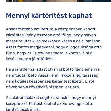
Mennyi kártérítést kaphat
Amint fentebb említettük, a készpénzben kapott
kártérítési igény összege attól függ, hogy milyen
messzire utazik, és mekkora a késés a célállomáson.
Azt is fontos megjegyezni, hogy a jogosultsága attól
függ, hogy az Eurowings tudta-e kontrollálni a
késést vagy a járattörlést.
Ha a járatfennakadást olyan okból történt, amelyre
nem tudtak befolyással lenni, akkor a légitársaság
nem köteles készpénzes kártérítést fizetni. Erről
bővebben a következő részben lesz szó.
Az alábbi táblázat segít kiszámolni, hogy mennyi
készpénzkártérítést kaphat az Eurowings-től a
járatkésések miatt.