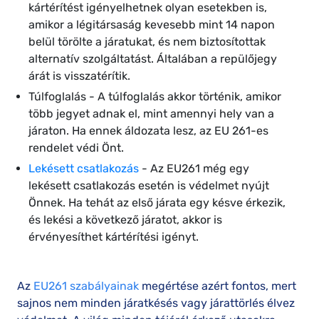
kártérítést igényelhetnek olyan esetekben is,
amikor a légitársaság kevesebb mint 14 napon
belül törölte a járatukat, és nem biztosítottak
alternatív szolgáltatást. Általában a repülőjegy
árát is visszatérítik.
Túlfoglalás - A túlfoglalás akkor történik, amikor
több jegyet adnak el, mint amennyi hely van a
járaton. Ha ennek áldozata lesz, az EU 261-es
rendelet védi Önt.
Lekésett csatlakozás
- Az EU261 még egy
lekésett csatlakozás esetén is védelmet nyújt
Önnek. Ha tehát az első járata egy késve érkezik,
és lekési a következő járatot, akkor is
érvényesíthet kártérítési igényt.
Az
EU261 szabályainak
megértése azért fontos, mert
sajnos nem minden járatkésés vagy járattörlés élvez