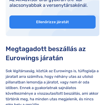
alacsonyabbak a versenytársakénál.
Ellenőrizze járatát
Megtagadott beszállás az
Eurowings járatán
Sok légitársaság, köztük az Eurowings is, túlfoglalja a
járatait arra számítva, hogy néhány utas az utolsó
pillanatban lemondja a járatot, vagy nem ér oda
időben. Ennek a gyakorlatnak sajnálatos
következménye a visszautasított beszállás, ami akkor
történik meg, ha minden utas megjelenik, és nincs
elég hely a repülőn.