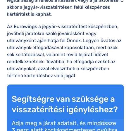
légitársaság a felelős a késésért vagy a járattörlésért,
akkor a jegyár-visszatérítésen felül készpénzes
kártérítést is kaphat.
Az Eurowings a jegyár-visszatérítést készpénzben,
jövőbeli járatokra szóló jóváírásként vagy
utalványként ajánlhatja fel Önnek. Legyen óvatos az
utalványok elfogadásával kapcsolatban, mert azok
sok korlátozással, valamint rövid lejárati idővel
rendelkezhetnek. Továbbá, ha elfogadja ezeket az
utalványokat, azzal elveszítheti a készpénzben
történő kártérítéshez való jogát.
Segítségre van szüksége a
visszatérítési igényléshez?
Adja meg a járat adatait, és mindössze
3 perc alatt kockázatmentesen nyújtsa