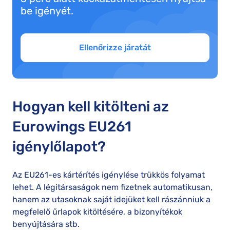
be igényét.
Ellenőrizze járatát
Hogyan kell kitölteni az
Eurowings EU261
igénylőlapot?
Az EU261-es kártérítés igénylése trükkös folyamat
lehet. A légitársaságok nem fizetnek automatikusan,
hanem az utasoknak saját idejüket kell rászánniuk a
megfelelő űrlapok kitöltésére, a bizonyítékok
benyújtására stb.