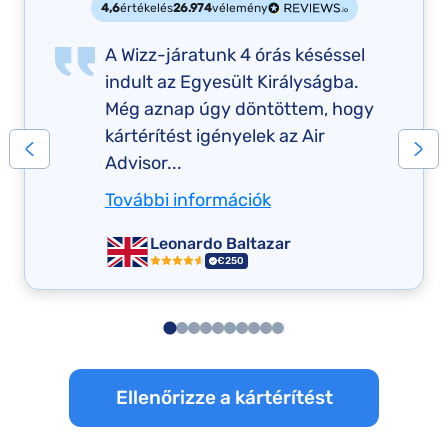
4,6
értékelés
26.974
vélemény
A Wizz-járatunk 4 órás késéssel
indult az Egyesült Királyságba.
Még aznap úgy döntöttem, hogy
kártérítést igényelek az Air
Advisor...
További információk
Leonardo Baltazar
€250
Ellenőrizze a kártérítést