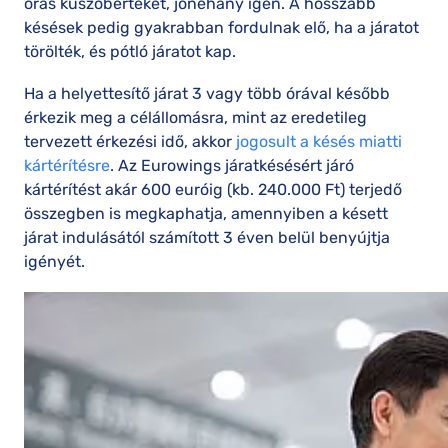
órás küszöbértéket, jónéhány igen. A hosszabb
késések pedig gyakrabban fordulnak elő, ha a járatot
törölték, és pótló járatot kap.
Ha a helyettesítő járat 3 vagy több órával később
érkezik meg a célállomásra, mint az eredetileg
tervezett érkezési idő, akkor
jogosult a késés miatti
kártérítésre
. Az Eurowings járatkésésért járó
kártérítést akár 600 euróig (kb. 240.000 Ft) terjedő
összegben is megkaphatja, amennyiben a késett
járat indulásától számított 3 éven belül benyújtja
igényét.