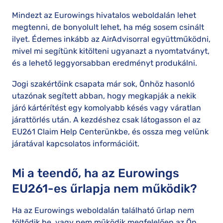
Mindezt az Eurowings hivatalos weboldalán lehet
megtenni, de bonyolult lehet, ha még sosem csinált
ilyet. Édemes inkább az AirAdvisorral együttműködni,
mivel mi segítünk kitölteni ugyanazt a nyomtatványt,
és a lehető leggyorsabban eredményt produkálni.
Jogi szakértőink csapata már sok, Önhöz hasonló
utazónak segített abban, hogy megkapják a nekik
járó kártérítést egy komolyabb késés vagy váratlan
járattörlés után. A kezdéshez csak látogasson el az
EU261 Claim Help Centerünkbe, és ossza meg velünk
járatával kapcsolatos információit.
Mi a teendő, ha az Eurowings
EU261-es űrlapja nem működik?
Ha az Eurowings weboldalán található űrlap nem
töltődik be, vagy nem működik megfelelően az Ön