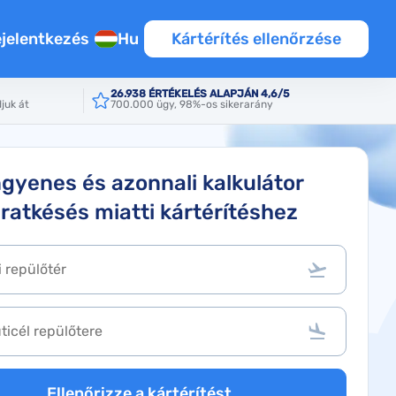
jelentkezés
Hu
Kártérítés ellenőrzése
26.938 ÉRTÉKELÉS ALAPJÁN 4,6/5
juk át
700.000 ügy, 98%-os sikerarány
ngyenes és azonnali kalkulátor
áratkésés miatti kártérítéshez
Ellenőrizze a kártérítést