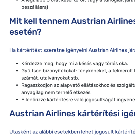
beszállásra)
Mit kell tennem Austrian Airline
esetén?
Ha kártérítést szeretne igényelni Austrian Airlines j
Kérdezze meg, hogy mi a késés vagy törlés oka.
Gyűjtsön bizonyítékokat: fényképeket, a felmerült k
számát, utalványokat stb.
Ragaszkodjon az alapvető ellátásokhoz és szolgált
anyagilag nem terhelő étkezés.
Ellenőrizze kártérítésre való jogosultságát ingyenes
Austrian Airlines kártérítési ig
Utasként az alábbi esetekben lehet jogosult kártéríté