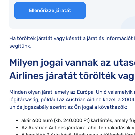
Ellenőrizze járatát
Ha törölték járatát vagy késett a járat és információt
segítünk.
Milyen jogai vannak az utas
Airlines járatát törölték va
Minden olyan járat, amely az Európai Unió valamelyik 
légitársaság, például az Austrian Airline kezel, a 2004
uniós jogszabály szerint az Ön jogai a következők:
akár 600 euró (kb. 240.000 Ft) kártérítés, amely fü
Az Austrian Airlines járataira, ahol fennakadások v
A legalább 3 órát késő, törölt vagy a túlfoglalt já