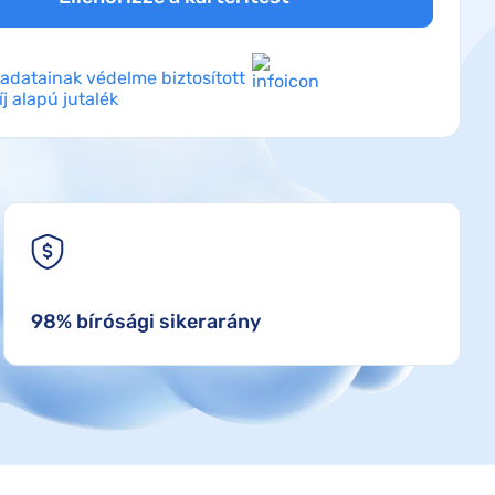
adatainak védelme biztosított
íj alapú jutalék
98% bírósági sikerarány