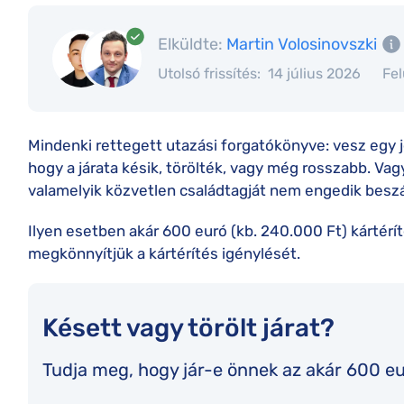
Elküldte:
Martin Volosinovszki
Utolsó frissítés:
14 július 2026
Fel
Mindenki rettegett utazási forgatókönyve: vesz egy je
hogy a járata késik, törölték, vagy még rosszabb. Vag
valamelyik közvetlen családtagját nem engedik beszál
Ilyen esetben akár 600 euró (kb. 240.000 Ft) kártéríté
megkönnyítjük a kártérítés igénylését.
Késett vagy törölt járat?
Tudja meg, hogy jár-e önnek az akár 600 eu