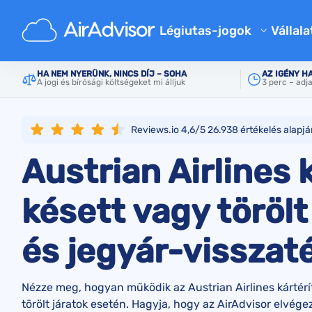
Elsődleges
Légitársaságok
Austrian Airlines
Légiutas-jogok
Vállala
Rólu
Járatkésés kártérítés kalkulá
HA NEM NYERÜNK, NINCS DÍJ – SOHA
AZ IGÉNY H
A jogi és bírósági költségeket mi álljuk
3 perc – adj
Blog
Járatkésés kártérítés
Járattörlés kártérítés
GYIK
Reviews.io 4,6/5
26.938
értékelés alapjá
Elveszett poggyász kártéríté
Aján
Austrian Airlines 
Beszállás megtagadása kárté
Légitársasági kártérítés
késett vagy törölt
Légitársaságokkal kapcsolat
és jegyár-visszat
Utasjogi szabályok
Nézze meg, hogyan működik az Austrian Airlines kártérí
törölt járatok esetén. Hagyja, hogy az AirAdvisor elvég