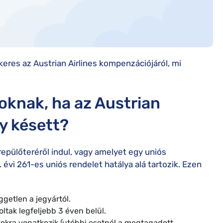
 keres az Austrian Airlines kompenzációjáról, mi
oknak, ha az Austrian
gy késett?
repülőteréről indul, vagy amelyet egy uniós
. évi 261-es uniós rendelet hatálya alá tartozik. Ezen
ggetlen a jegyártól.
oltak legfeljebb 3 éven belül.
ratokra vonatkozik (utóbbi esetnél a megtagadott