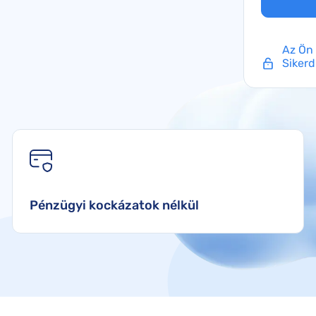
SunExpress kártérítés
Smartwings kártérítés
Az Ön 
Sikerd
Pénzügyi kockázatok nélkül