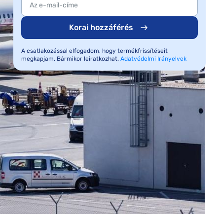
Korai hozzáférés
A csatlakozással elfogadom, hogy termékfrissítéseit
megkapjam. Bármikor leiratkozhat.
Adatvédelmi Irányelvek