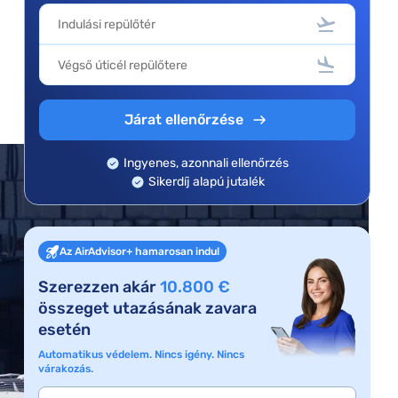
Járat ellenőrzése
Ingyenes, azonnali ellenőrzés
Sikerdíj alapú jutalék
Az AirAdvisor+ hamarosan indul
Szerezzen akár
10.800 €
összeget utazásának zavara
esetén
Automatikus védelem. Nincs igény. Nincs
várakozás.