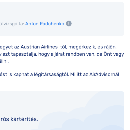
ülvizsgálta:
Anton Radchenko
gyet az Austrian Airlines-tól, megérkezik, és rájön,
y azt tapasztalja, hogy a járat rendben van, de Önt vagy
lni.
st is kaphat a légitársaságtól. Mi itt az AirAdvisornál
rós kártérítés.