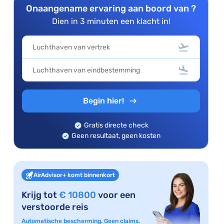
Onaangename ervaring aan boord van ?
Dien in 3 minuten een klacht in!
Begin hier!
Gratis directe check
Geen resultaat, geen kosten
AirAdvisor+ komt binnenkort
Krijg tot
€ 10800
voor een
verstoorde reis
Automatische bescherming. Geen claims.