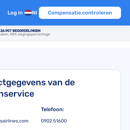
Log in
Nl
Compensatie controleren
n
T 26.907 BEOORDELINGEN
aken, 98% slagingspercentage
en
tie
iten EU
tgegevens van de
nservice
Template
Telefoon:
ine
sairlines.com
0902 51600