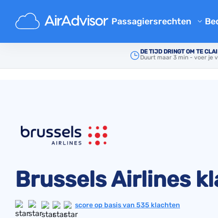
Passagiersrechten
Bed
Gratis Compensatie Calculat
DE TIJD DRINGT OM TE CLA
Duurt maar 3 min - voer je
Hoofd
Klachten over luchtvaartmaatschappijen
Vergoeding Vertraging Vluch
Geannuleerde Vlucht Compen
Compensatie voor vertraagde
Instap Geweigerd
Luchtvaartmaatschappij Co
Klachten over luchtvaartmaa
Brussels Airlines k
Luchtvaart Stakingen Compe
Voorschriften
score op basis van 535 klachten