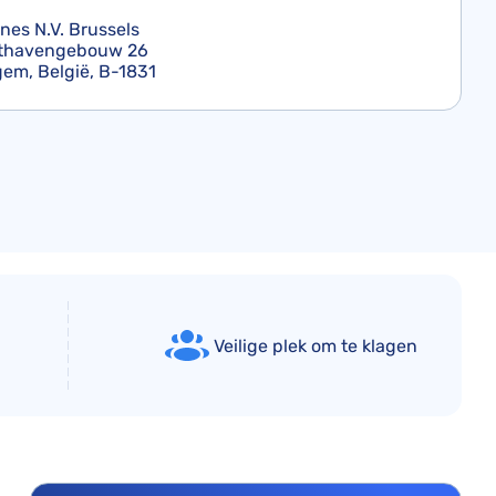
ines N.V. Brussels
hthavengebouw 26
gem, België, B-1831
Veilige plek om te klagen