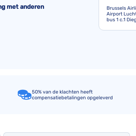
TUI compensatie
Verdrag van Warschau
ing met anderen
Brussels Airl
Airport Luc
Corendon compensatie
bus 1 c.1 Die
50% van de klachten heeft
compensatiebetalingen opgeleverd