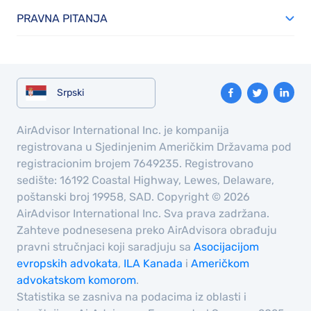
PRAVNA PITANJA
Srpski
AirAdvisor International Inc. je kompanija
registrovana u Sjedinjenim Američkim Državama pod
registracionim brojem 7649235. Registrovano
sedište: 16192 Coastal Highway, Lewes, Delaware,
poštanski broj 19958, SAD. Copyright © 2026
AirAdvisor International Inc. Sva prava zadržana.
Zahteve podnesesena preko AirAdvisora obrađuju
pravni stručnjaci koji saradjuju sa
Asocijacijom
evropskih advokata
,
ILA Kanada
i
Američkom
advokatskom komorom
.
Statistika se zasniva na podacima iz oblasti i