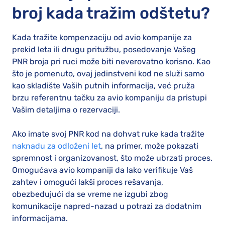
broj kada tražim odštetu?
Kada tražite kompenzaciju od avio kompanije za
prekid leta ili drugu pritužbu, posedovanje Vašeg
PNR broja pri ruci može biti neverovatno korisno. Kao
što je pomenuto, ovaj jedinstveni kod ne služi samo
kao skladište Vaših putnih informacija, već pruža
brzu referentnu tačku za avio kompaniju da pristupi
Vašim detaljima o rezervaciji.
Ako imate svoj PNR kod na dohvat ruke kada tražite
naknadu za odloženi let
, na primer, može pokazati
spremnost i organizovanost, što može ubrzati proces.
Omogućava avio kompaniji da lako verifikuje Vaš
zahtev i omogući lakši proces rešavanja,
obezbeđujući da se vreme ne izgubi zbog
komunikacije napred-nazad u potrazi za dodatnim
informacijama.