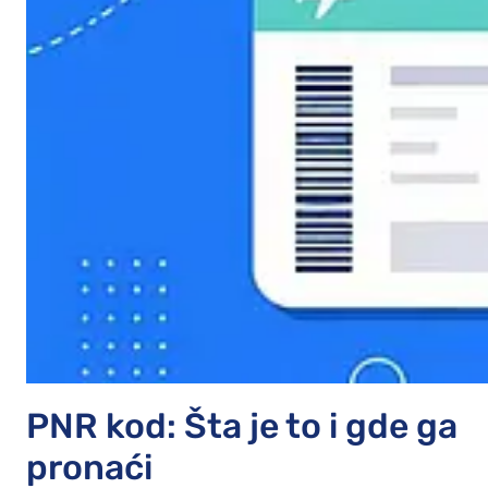
PNR kod: Šta je to i gde ga
pronaći