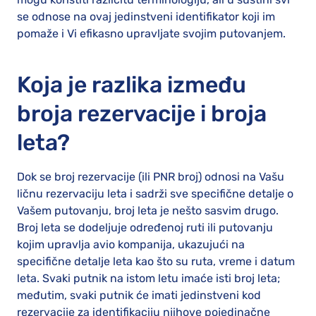
se odnose na ovaj jedinstveni identifikator koji im
pomaže i Vi efikasno upravljate svojim putovanjem.
Koja je razlika između
broja rezervacije i broja
leta?
Dok se broj rezervacije (ili PNR broj) odnosi na Vašu
ličnu rezervaciju leta i sadrži sve specifične detalje o
Vašem putovanju, broj leta je nešto sasvim drugo.
Broj leta se dodeljuje određenoj ruti ili putovanju
kojim upravlja avio kompanija, ukazujući na
specifične detalje leta kao što su ruta, vreme i datum
leta. Svaki putnik na istom letu imaće isti broj leta;
međutim, svaki putnik će imati jedinstveni kod
rezervacije za identifikaciju njihove pojedinačne