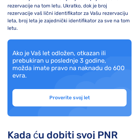
rezervacije na tom letu. Ukratko, dok je broj
rezervacije vaš lični identifikator za Vašu rezervaciju
leta, broj leta je zajednički identifikator za sve na tom
letu.
Ako je Vaš let odložen, otkazan ili
prebukiran u poslednje 3 godine,
možda imate pravo na naknadu do 600
evra.
Proverite svoj let
Kada ću dobiti svoj PNR