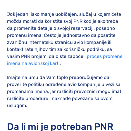
Još jedan, iako manje uobičajen, slučaj u kojem ćete
možda morati da koristite svoj PNR kod je ako treba
da promenite detalje o svojoj rezervaciji, posebno
promenu imena. Često je jednostavno da posetite
zvaničnu internetsku stranicu avio kompanije ili
kontaktirate njihov tim za korisničku podršku, sa
vašim PNR brojem, da biste započeli
proces promene
imena na avionskoj karti
.
Imajte na umu da Vam toplo preporučujemo da
proverite politiku određene avio kompanije u vezi sa
promenama imena, jer različiti prevoznici mogu imati
različite procedure i naknade povezane sa ovom
uslugom.
Da li mi je potreban PNR