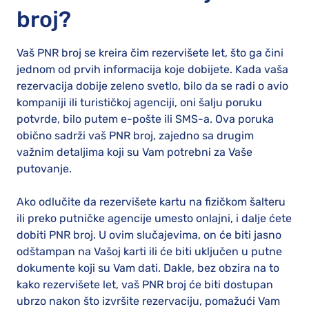
broj?
Vaš PNR broj se kreira čim rezervišete let, što ga čini
jednom od prvih informacija koje dobijete. Kada vaša
rezervacija dobije zeleno svetlo, bilo da se radi o avio
kompaniji ili turističkoj agenciji, oni šalju poruku
potvrde, bilo putem e-pošte ili SMS-a. Ova poruka
obično sadrži vaš PNR broj, zajedno sa drugim
važnim detaljima koji su Vam potrebni za Vaše
putovanje.
Ako odlučite da rezervišete kartu na fizičkom šalteru
ili preko putničke agencije umesto onlajni, i dalje ćete
dobiti PNR broj. U ovim slučajevima, on će biti jasno
odštampan na Vašoj karti ili će biti uključen u putne
dokumente koji su Vam dati. Dakle, bez obzira na to
kako rezervišete let, vaš PNR broj će biti dostupan
ubrzo nakon što izvršite rezervaciju, pomažući Vam