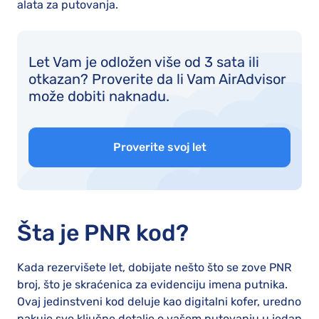
alata za putovanja.
Let Vam je odložen više od 3 sata ili
otkazan? Proverite da li Vam AirAdvisor
može dobiti naknadu.
Proverite svoj let
Šta je PNR kod?
Kada rezervišete let, dobijate nešto što se zove PNR
broj, što je skraćenica za evidenciju imena putnika.
Ovaj jedinstveni kod deluje kao digitalni kofer, uredno
pakuje sve ključne detalje o vašem putovanju u jedan