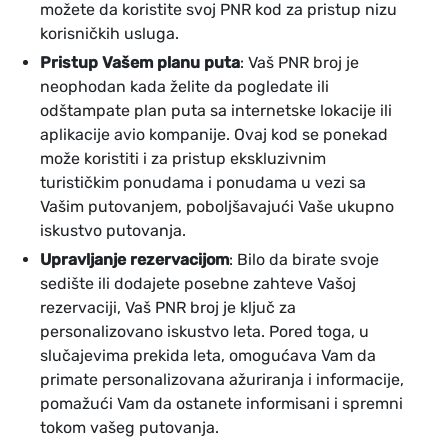
možete da koristite svoj PNR kod za pristup nizu
korisničkih usluga.
Pristup Vašem planu puta
: Vaš PNR broj je
neophodan kada želite da pogledate ili
odštampate plan puta sa internetske lokacije ili
aplikacije avio kompanije. Ovaj kod se ponekad
može koristiti i za pristup ekskluzivnim
turističkim ponudama i ponudama u vezi sa
Vašim putovanjem, poboljšavajući Vaše ukupno
iskustvo putovanja.
Upravljanje rezervacijom
: Bilo da birate svoje
sedište ili dodajete posebne zahteve Vašoj
rezervaciji, Vaš PNR broj je ključ za
personalizovano iskustvo leta. Pored toga, u
slučajevima prekida leta, omogućava Vam da
primate personalizovana ažuriranja i informacije,
pomažući Vam da ostanete informisani i spremni
tokom vašeg putovanja.