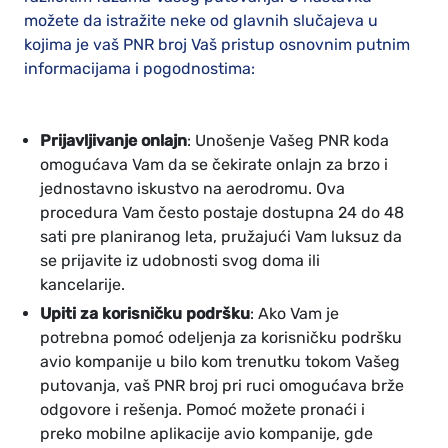
možete da istražite neke od glavnih slučajeva u
kojima je vaš PNR broj Vaš pristup osnovnim putnim
informacijama i pogodnostima:
Prijavljivanje onlajn
: Unošenje Vašeg PNR koda
omogućava Vam da se čekirate onlajn za brzo i
jednostavno iskustvo na aerodromu. Ova
procedura Vam često postaje dostupna 24 do 48
sati pre planiranog leta, pružajući Vam luksuz da
se prijavite iz udobnosti svog doma ili
kancelarije.
Upiti za korisničku podršku
: Ako Vam je
potrebna pomoć odeljenja za korisničku podršku
avio kompanije u bilo kom trenutku tokom Vašeg
putovanja, vaš PNR broj pri ruci omogućava brže
odgovore i rešenja. Pomoć možete pronaći i
preko mobilne aplikacije avio kompanije, gde