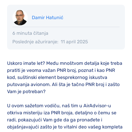
Damir Hatunić
6 minuta čitanja
Poslednje ažuriranje:
11 april 2025
Uskoro imate let? Među mnoštvom detalja koje treba
pratiti je veoma važan PNR broj, poznat i kao PNR
kod, suštinski element besprekornog iskustva
putovanja avionom. Ali šta je tačno PNR broj i zašto
Vam je potreban?
U ovom sažetom vodiču, naš tim u AirAdvisor-u
otkriva misteriju iza PNR broja, detaljno o ​​čemu se
radi, pokazujući Vam gde da ga pronađete i
objašnjavajući zašto je to vitalni deo vašeg kompleta