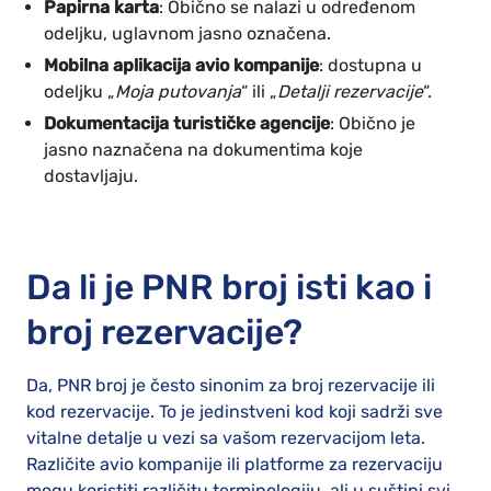
Papirna karta
: Obično se nalazi u određenom
odeljku, uglavnom jasno označena.
Mobilna aplikacija avio kompanije
: dostupna u
odeljku „
Moja putovanja
“ ili „
Detalji rezervacije
“.
Dokumentacija turističke agencije
: Obično je
jasno naznačena na dokumentima koje
dostavljaju.
Da li je PNR broj isti kao i
broj rezervacije?
Da, PNR broj je često sinonim za broj rezervacije ili
kod rezervacije. To je jedinstveni kod koji sadrži sve
vitalne detalje u vezi sa vašom rezervacijom leta.
Različite avio kompanije ili platforme za rezervaciju
mogu koristiti različitu terminologiju, ali u suštini svi