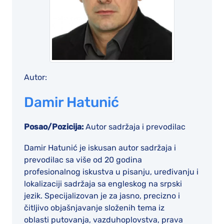
Autor:
Damir Hatunić
Posao/Pozicija:
Autor sadržaja i prevodilac
Damir Hatunić je iskusan autor sadržaja i
prevodilac sa više od 20 godina
profesionalnog iskustva u pisanju, uređivanju i
lokalizaciji sadržaja sa engleskog na srpski
jezik. Specijalizovan je za jasno, precizno i
čitljivo objašnjavanje složenih tema iz
oblasti putovanja, vazduhoplovstva, prava