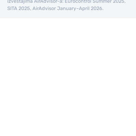
izveštajima AirAdvisor-a: Eurocontrol Summer 2025,
SITA 2025, AirAdvisor January–April 2026.