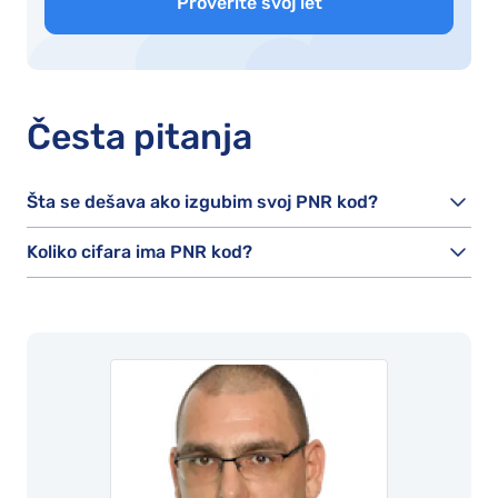
Proverite svoj let
Česta pitanja
Šta se dešava ako izgubim svoj PNR kod?
Koliko cifara ima PNR kod?