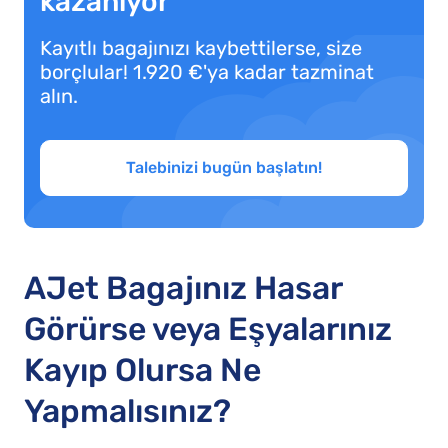
kazanıyor
Kayıtlı bagajınızı kaybettilerse, size
borçlular! 1.920 €'ya kadar tazminat
alın.
Talebinizi bugün başlatın!
AJet Bagajınız Hasar
Görürse veya Eşyalarınız
Kayıp Olursa Ne
Yapmalısınız?