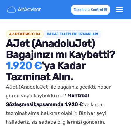
Tazminatı Kontrol Et
4,6 REVIEWS.IO'DA
BAGAJ TALEPLERİ UZMANLARI
AJet (AnadoluJet)
Bagajınızı mı Kaybetti?
1.920 €
'ya Kadar
Tazminat Alın.
AJet (AnadoluJet) ile bagajınız gecikti, hasar
gördü veya kayboldu mu?
Montreal
Sözleşmesi
kapsamında 1.920 €
'ya kadar
tazminat alma hakkınız olabilir. Biz her şeyi
hallederiz, siz sadece bilgilerinizi gönderin.