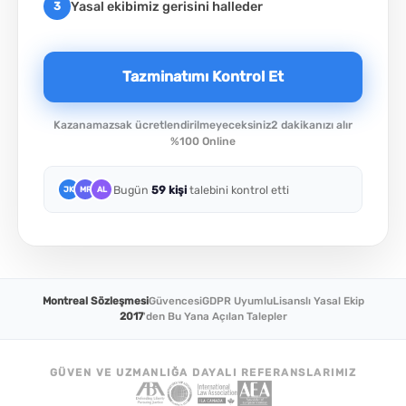
Yasal ekibimiz gerisini halleder
3
Tazminatımı Kontrol Et
Kazanamazsak ücretlendirilmeyeceksiniz
2 dakikanızı alır
%100 Online
Bugün
59 kişi
talebini kontrol etti
JK
MR
AL
Montreal Sözleşmesi
Güvencesi
GDPR Uyumlu
Lisanslı Yasal Ekip
2017
'den Bu Yana Açılan Talepler
GÜVEN VE UZMANLIĞA DAYALI REFERANSLARIMIZ