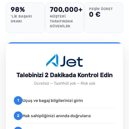
98%
700,000+
PEŞIN ÜCRET
0 €
'LIK BAŞARI
MÜŞTERI
ORANI
TARAFINDAN
GÜVENILEN
Talebinizi 2 Dakikada Kontrol Edin
Ücretsiz — Taahhüt yok — Risk yok
Uçuş ve bagaj bilgilerinizi girin
1
Hak sahipliğinizi anında doğrularız
2