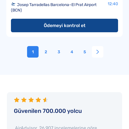
12:40
Josep Tarradellas Barcelona–El Prat Airport
(BCN)
Ödemeyi kontrol et
1
2
3
4
5
Güvenilen 700.000 yolcu
AirAdvisor,
26.907
incelemelerine göre