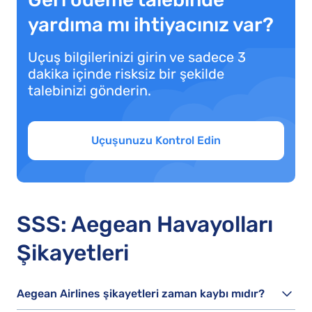
yardıma mı ihtiyacınız var?
Uçuş bilgilerinizi girin ve sadece 3
dakika içinde risksiz bir şekilde
talebinizi gönderin.
Uçuşunuzu Kontrol Edin
SSS: Aegean Havayolları
Şikayetleri
Aegean Airlines şikayetleri zaman kaybı mıdır?