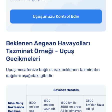
Uçuşunuzu Kontrol Edin
Beklenen Aegean Havayolları
Tazminat Örneği - Uçuş
Gecikmeleri
Uçuş mesafenize bağlı olarak beklenen tazminatın
dağılımı aşağıdaki gibidir:
Seyahat Mesafesi
1500
3500
1500
1500 km ile
Nihai Varış
km'den
km'den fazla
km'den
3500 km arası
Noktasında
uzun AB
AB içi
kısa
AB içi olmayan
Gecikme