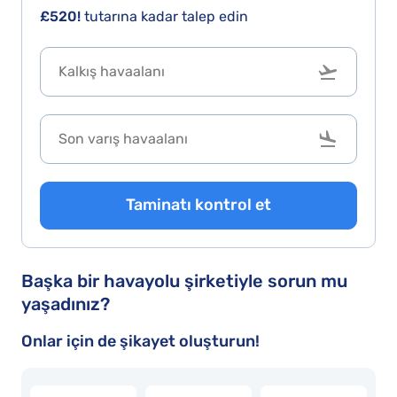
ear
than
£520!
tutarına kadar talep edin
o.
nothing.
Taminatı kontrol et
Başka bir havayolu şirketiyle sorun mu
yaşadınız?
Onlar için de şikayet oluşturun!