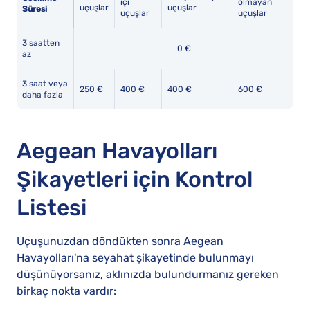
içi
olmayan
uçuşlar
uçuşlar
Süresi
uçuşlar
uçuşlar
3 saatten
0 €
az
3 saat veya
250 €
400 €
400 €
600 €
daha fazla
Aegean Havayolları
Şikayetleri için Kontrol
Listesi
Uçuşunuzdan döndükten sonra Aegean
Havayolları'na seyahat şikayetinde bulunmayı
düşünüyorsanız, aklınızda bulundurmanız gereken
birkaç nokta vardır: