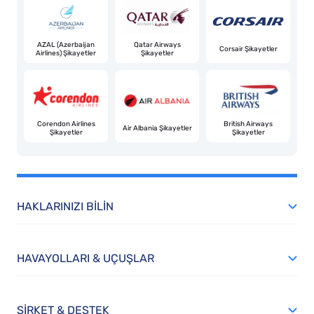
AZAL (Azerbaijan
Qatar Airways
Corsair Şikayetler
Airlines) Şikayetler
Şikayetler
Corendon Airlines
British Airways
Air Albania Şikayetler
Şikayetler
Şikayetler
HAKLARINIZI BILIN
HAVAYOLLARI & UÇUŞLAR
ŞIRKET & DESTEK