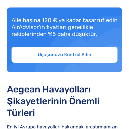
Aile başına 120 €'ya kadar tasarruf edin
AirAdvisor'ın fiyatları genellikle
rakiplerinden %5 daha düşüktür.
Uçuşunuzu Kontrol Edin
Aegean Havayolları
Şikayetlerinin Önemli
Türleri
En iyi Avrupa havayolları hakkındaki araştırmamızın