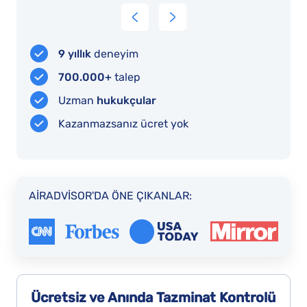
i
e
than
ad
expected.
ceived
Although
9 yıllık
deneyim
ompensation
the
700.000+
talep
r
compensation
Uzman
hukukçular
he
doesn't
Kazanmazsanız ücret yok
xpenses
nearly
e
come
ad
close
ecause
to
AIRADVISOR'DA ÖNE ÇIKANLAR:
the
ight
cost
ncellations
we
ore
spent,
han
it is
better
Ücretsiz ve Anında
Tazminat Kontrolü