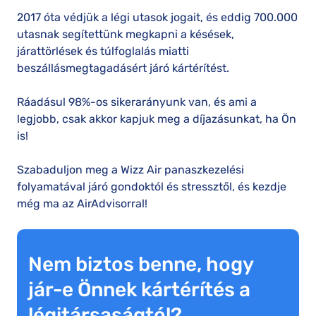
2017 óta védjük a légi utasok jogait, és eddig 700.000
utasnak segítettünk megkapni a késések,
járattörlések és túlfoglalás miatti
beszállásmegtagadásért járó kártérítést.
Ráadásul 98%-os sikerarányunk van, és ami a
legjobb, csak akkor kapjuk meg a díjazásunkat, ha Ön
is!
Szabaduljon meg a Wizz Air panaszkezelési
folyamatával járó gondoktól és stressztől, és kezdje
még ma az AirAdvisorral!
Nem biztos benne, hogy
jár-e Önnek kártérítés a
légitársaságtól?