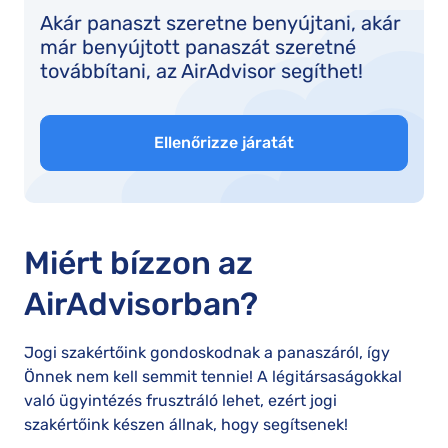
Akár panaszt szeretne benyújtani, akár
már benyújtott panaszát szeretné
továbbítani, az AirAdvisor segíthet!
Ellenőrizze járatát
Miért bízzon az
AirAdvisorban?
Jogi szakértőink gondoskodnak a panaszáról, így
Önnek nem kell semmit tennie! A légitársaságokkal
való ügyintézés frusztráló lehet, ezért jogi
szakértőink készen állnak, hogy segítsenek!