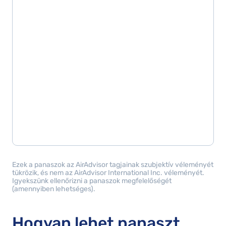
Ezek a panaszok az AirAdvisor tagjainak szubjektív véleményét
tükrözik, és nem az AirAdvisor International Inc. véleményét.
Igyekszünk ellenőrizni a panaszok megfelelőségét
(amennyiben lehetséges).
Hogyan lehet panaszt