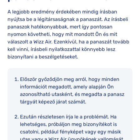
A legjobb eredmény érdekében mindig írásban
nyújtsa be a légitársaságnak a panaszát. Az írásbeli
panaszok hatékonyabbak, mert így pontosan
nyomon követheti, hogy mit mondott Ön és mit
válaszolt a Wizz Air. Ezenkívül, ha a panaszát tovább
kell vinni, írásbeli nyilatkozattal könnyebb lesz
bizonyítani a beszélgetéseket.
Először győződjön meg arról, hogy minden
információt megadott, amely alapján Ön
azonosítható utasként, és megadta a panasz
tárgyát képező járat számát.
Ezután részletesen írja le a problémát. Ha
lehetséges, próbáljon meg bizonyítékot is
csatolni, például fényképet vagy egy másik
utas vagy a Wizz Air ügynökének vallomását.