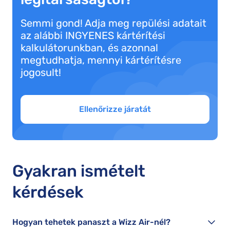
Semmi gond! Adja meg repülési adatait
az alábbi INGYENES kártérítési
kalkulátorunkban, és azonnal
megtudhatja, mennyi kártérítésre
jogosult!
Ellenőrizze járatát
Gyakran ismételt
kérdések
Hogyan tehetek panaszt a Wizz Air-nél?