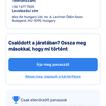
Telefonszám:
+36 1 677 7505
Levelezési cím
Wizz Air Hungary Ltd. no. 6, Lechner Ödön fasor,
Budapest, HU-1095, Hungary
Csalódott a járatában? Ossza meg
másokkal, hogy mi történt
Írja meg panaszát
Nézze meg, jogosult-e kártérítésre
Csak ellenőrzött panaszok