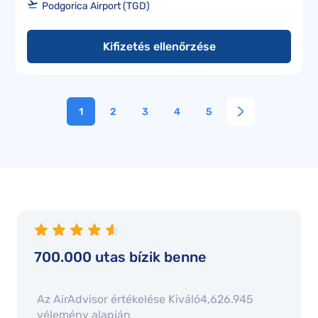
Podgorica Airport (TGD)
Kifizetés ellenőrzése
1
2
3
4
5
700.000 utas bízik benne
Az AirAdvisor értékelése
Kiváló4,6
26.945
vélemény alapján