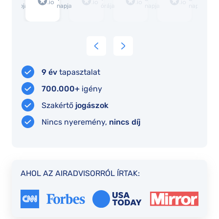
napja
napja
órája
napja
napja
9 év
tapasztalat
700.000+
igény
Szakértő
jogászok
Nincs nyeremény,
nincs díj
AHOL AZ AIRADVISORRÓL ÍRTAK: