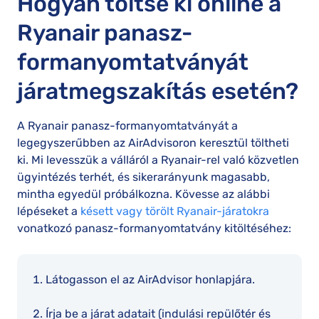
Hogyan töltse ki online a
Ryanair panasz-
formanyomtatványát
járatmegszakítás esetén?
A Ryanair panasz-formanyomtatványát a
legegyszerűbben az AirAdvisoron keresztül töltheti
ki. Mi levesszük a válláról a Ryanair-rel való közvetlen
ügyintézés terhét, és sikerarányunk magasabb,
mintha egyedül próbálkozna. Kövesse az alábbi
lépéseket a
késett vagy törölt Ryanair-járatokra
vonatkozó panasz-formanyomtatvány kitöltéséhez:
Látogasson el az AirAdvisor honlapjára.
Írja be a járat adatait (indulási repülőtér és