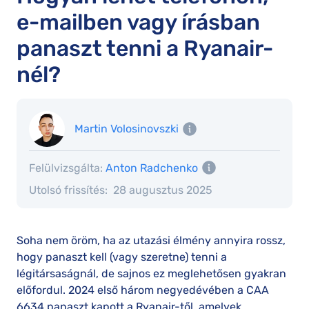
e-mailben vagy írásban
panaszt tenni a Ryanair-
nél?
Martin Volosinovszki
Felülvizsgálta:
Anton Radchenko
Utolsó frissítés:
28 augusztus 2025
Soha nem öröm, ha az utazási élmény annyira rossz,
hogy panaszt kell (vagy szeretne) tenni a
légitársaságnál, de sajnos ez meglehetősen gyakran
előfordul. 2024 első három negyedévében a CAA
6634 panaszt kapott a Ryanair-től, amelyek