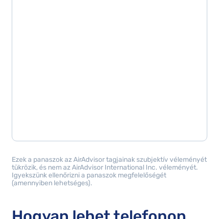
Ezek a panaszok az AirAdvisor tagjainak szubjektív véleményét
tükrözik, és nem az AirAdvisor International Inc. véleményét.
Igyekszünk ellenőrizni a panaszok megfelelőségét
(amennyiben lehetséges).
Hogyan lehet telefonon,