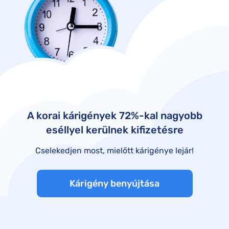
A korai kárigények 72%-kal nagyobb
eséllyel kerülnek kifizetésre
Cselekedjen most, mielőtt kárigénye lejár!
Kárigény benyújtása