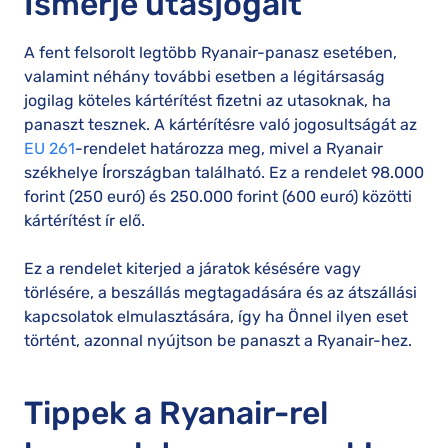
Ismerje utasjogait
A fent felsorolt legtöbb Ryanair-panasz esetében,
valamint néhány további esetben a légitársaság
jogilag köteles kártérítést fizetni az utasoknak, ha
panaszt tesznek. A kártérítésre való jogosultságát az
EU 261
-rendelet határozza meg, mivel a Ryanair
székhelye Írországban található. Ez a rendelet 98.000
forint (250 euró) és 250.000 forint (600 euró) közötti
kártérítést ír elő.
Ez a rendelet kiterjed a járatok késésére vagy
törlésére, a beszállás megtagadására és az átszállási
kapcsolatok elmulasztására, így ha Önnel ilyen eset
történt, azonnal nyújtson be panaszt a Ryanair-hez.
Tippek a Ryanair-rel