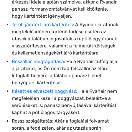
érkezési ideje alapján számolva, akkor a Ryanair-
panasz-formanyomtatványát kell kitöltenie,
hogy kártérítést igényeljen.
Törölt járatért járó kártérítés
: A Ryanair járatának
megfelelő időben történő törlése esetén az
utasok általában jogosultak a repülőjegy árának
visszatérítésére, valamint a felmerült költségek
és kellemetlenségekért járó kártérítésre.
Beszállás megtagadása
: Ha a Ryanair túlfoglalja
a járatokat, és Ön nem tud felszállni az előre
lefoglalt helyére, általában panaszt lehet
benyújtani kártérítésért.
Késett és elveszett poggyász
: Ha a Ryanair nem
megfelelően kezeli a poggyászát, beleértve a
sérüléseket is, panasz benyújtásával kártérítést
kaphat a pótlólagos tárgyakért.
Rossz szolgáltatás: Akár a foglalási folyamat
során, a fedélzeten, akár az utazás során