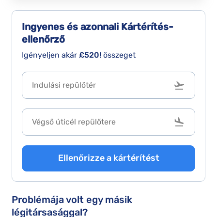
Ingyenes és azonnali
Kártérítés-
ellenőrző
Igényeljen akár
£520!
összeget
Ellenőrizze a kártérítést
Problémája volt egy másik
légitársasággal?