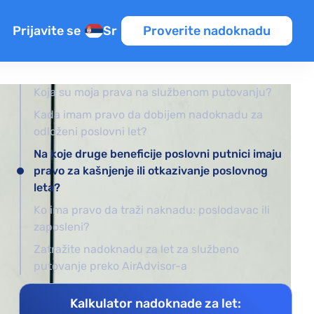
Prijavite se
Sr
Proverite nadoknadu
Koja su moja prava na službenom putovanju?
Kada imam pravo da dobijem nadoknadu za
odloženi poslovni let?
Na koje druge beneficije poslovni putnici imaju
pravo za kašnjenje ili otkazivanje poslovnog
leta?
 leta
Ko ima pravo da traži naknadu: poslodavac ili
zaposleni?
nja letova
Zatražite nadoknadu za let za službeno
putovanje preko AirAdvisor-a
Kalkulator nadoknade za let: