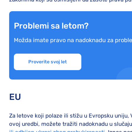
Problemi sa letom?
Možda imate pravo na nadoknadu za probl
Proverite svoj let
EU
Za letove koji polaze ili stižu u Evropsku uniju,
ovoj uredbi, možete tražiti nadoknadu u slučaju