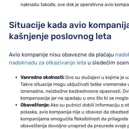
naknadu takođe, sve dok je operativna avio kompa
Situacije kada avio kompanij
kašnjenje poslovnog leta
Avio kompanije nisu obavezne da plaćaju
nadok
nadoknadu za otkazivanje leta
u sledećim scen
Vanredne okolnosti:
Ovo su slučajevi u kojima je u
Takve situacije mogu uključivati teške vremenske u
iznenadne, neizbežne bezbednosne opasnosti. Ovi 
kompenzacije jer ne spadaju u ono što bi se moglo r
Obaveštenje:
Ako su putnici dobili informaciju o 
polaska, avio kompanija nije u obavezi da obezbedi
kompanijama omogućila fleksibilnost da prilagode
obaveštenja dovoljno unapred da preurede svoje 