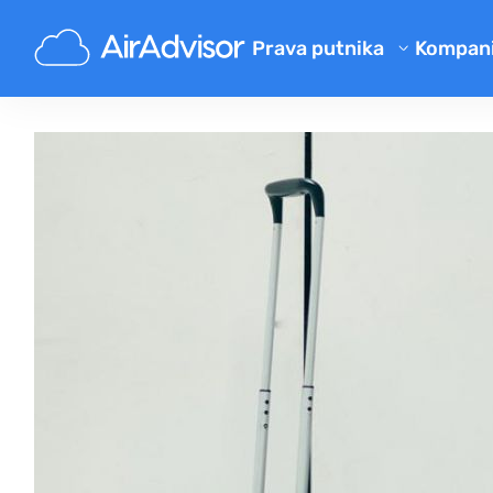
Prava putnika
Kompani
O nama
Kalkulator naknade za let
Blog
Naknada za kašnjenje leta
Naknada za otkazani let
Česta p
Naknada za izgubljeni i kasni 
Partne
Naknada za prinudno odbijen
Naknada od avio-kompanije
Žalbe avio-kompanijama
Propisi