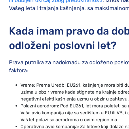
ili odbijen ukrcaj zbog prebukiranosti
. Iznos n
Vašeg leta i trajanja kašnjenja, sa maksimal
Kada imam pravo da do
odloženi poslovni let?
Prava putnika za nadoknadu za odloženo poslov
faktora:
Vreme: Prema Uredbi EU261, kašnjenje mora biti du
uzima u obzir vreme kada stignete na krajnje odred
negativni efekti kašnjenja uzmu u obzir u zahtevu.
Polazni aerodrom: Pod EU261, let mora poleteti sa ae
Vaša avio kompanija nije sa sedištem u EU ili VB, 
Vaš let polazi sa aerodroma u ovim regionima.
Operativna avio kompanija: Za letove koji dolaze 