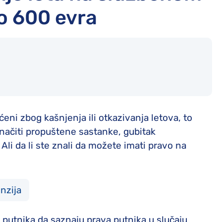
do 600 evra
ni zbog kašnjenja ili otkazivanja letova, to
značiti propuštene sastanke, gubitak
Ali da li ste znali da možete imati pravo na
nzija
 putnika da saznaju prava putnika u slučaju