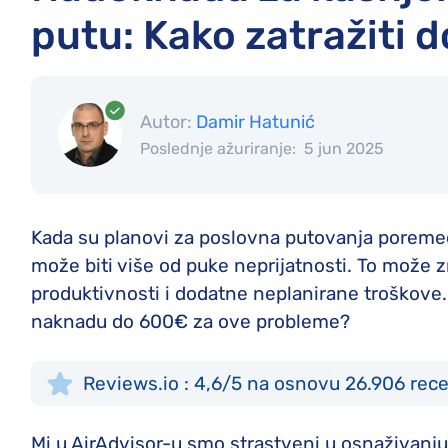
putu: Kako zatražiti 
Autor:
Damir Hatunić
Poslednje ažuriranje:
5 jun 2025
Kada su planovi za poslovna putovanja poremeće
može biti više od puke neprijatnosti. To može 
produktivnosti i dodatne neplanirane troškove. 
naknadu do 600€ za ove probleme?
Reviews.io : 4,6/5 na osnovu 26.906 rece
Mi u AirAdvisor-u smo strastveni u osnaživanju