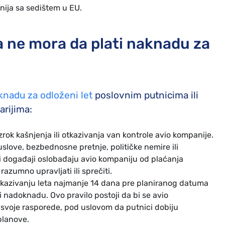
nija sa sedištem u EU.
a ne mora da plati naknadu za
nadu za odloženi let
poslovnim putnicima ili
arijima:
zrok kašnjenja ili otkazivanja van kontrole avio kompanije.
slove, bezbednosne pretnje, političke nemire ili
događaji oslobađaju avio kompaniju od plaćanja
azumno upravljati ili sprečiti.
otkazivanju leta najmanje 14 dana pre planiranog datuma
 nadoknadu. Ovo pravilo postoji da bi se avio
 svoje rasporede, pod uslovom da putnici dobiju
planove.