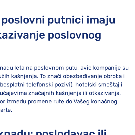
 poslovni putnici imaju
tkazivanje poslovnog
knadu leta na poslovnom putu, avio kompanije su
ih kašnjenja. To znači obezbeđivanje obroka i
esplatni telefonski pozivi), hotelski smeštaj i
učajevima značajnih kašnjenja ili otkazivanja,
zbor između promene rute do Vašeg konačnog
arte.
knadu: poslodavac ili