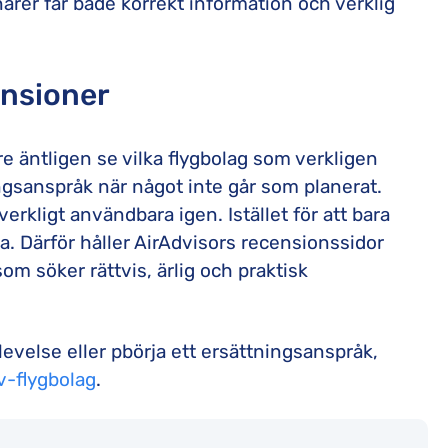
enärer får både korrekt information och verklig
ensioner
 äntligen se vilka flygbolag som verkligen
ingsanspråk när något inte går som planerat.
erkligt användbara igen. Istället för att bara
a. Därför håller AirAdvisors recensionssidor
som söker rättvis, ärlig och praktisk
levelse eller pbörja ett ersättningsanspråk,
v-flygbolag
.