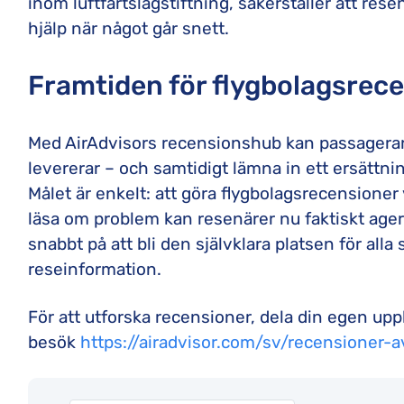
inom luftfartslagstiftning, säkerställer att res
hjälp när något går snett.
Framtiden för flygbolagsrec
Med AirAdvisors recensionshub kan passagerare
levererar – och samtidigt lämna in ett ersättn
Målet är enkelt: att göra flygbolagsrecensioner v
läsa om problem kan resenärer nu faktiskt ager
snabbt på att bli den självklara platsen för alla 
reseinformation.
För att utforska recensioner, dela din egen upp
besök
https://airadvisor.com/sv/recensioner-a