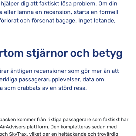
hjälper dig att faktiskt lösa problem. Om din
sa eller lämna en recension, starta en formell
 förlorat och försenat bagage. Inget letande,
rtom stjärnor och betyg
ärer äntligen recensioner som gör mer än att
verkliga passagerarupplevelser, data om
la som drabbats av en störd resa.
acken kommer från riktiga passagerare som faktiskt har
ia AirAdvisors plattform. Den kompletteras sedan med
 och SkyTrax, vilket ger en heltäckande och trovärdig