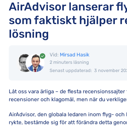
AirAdvisor lanserar f
som faktiskt hjälper r
lösning
Vid:
Mirsad Hasik
2 minuters läsning
Senast uppdaterad:
3 november 20
Låt oss vara ärliga – de flesta recensionssajter
recensioner och klagomål, men när du verkligen
AirAdvisor, den globala ledaren inom flyg- oc
rykte, bestämde sig för att förändra detta gen