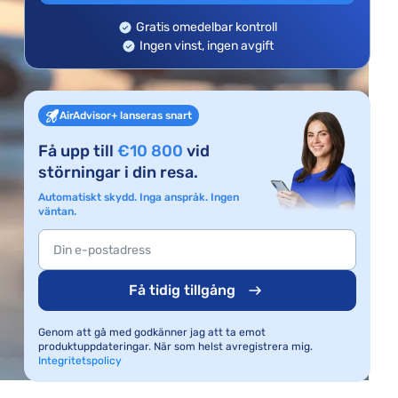
Gratis omedelbar kontroll
Ingen vinst, ingen avgift
AirAdvisor+ lanseras snart
Få upp till
€10 800
vid
störningar i din resa.
Automatiskt skydd. Inga anspråk. Ingen
väntan.
Få tidig tillgång
Genom att gå med godkänner jag att ta emot
produktuppdateringar. När som helst avregistrera mig.
Integritetspolicy