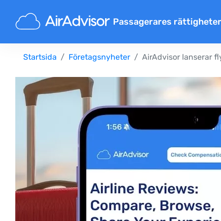
Passagerares rättighete
Ersättning försenat flyg
Startsida
Företagsnyheter
AirAdvisor lanserar 
Inställda flyg ersättning
Ersättning för försenat baga
Nekad ombordstigning
Flygbolagsersättning
Flygbolag reklamationer
Ersättning vid flygstrejk
Bestämmelser