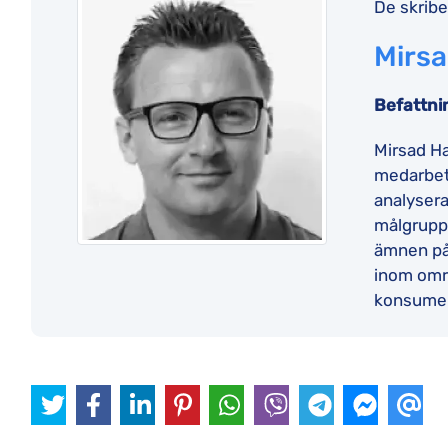
De skribe
Mirsa
Befattni
Mirsad Ha
medarbeta
analysera
målgruppe
ämnen på e
inom områ
konsumen