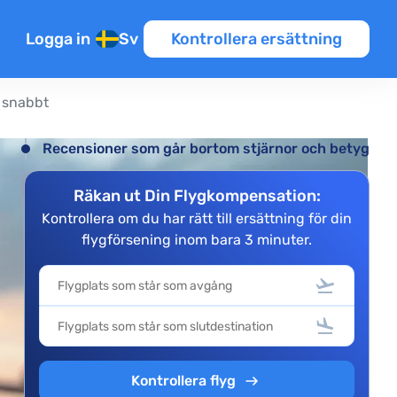
Logga in
Sv
Kontrollera ersättning
m snabbt
Recensioner som går bortom stjärnor och betyg
Räkan ut Din Flygkompensation:
nsioner
Kontrollera om du har rätt till ersättning för din
flygförsening inom bara 3 minuter.
er
Kontrollera flyg