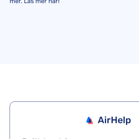
mer. Läs mer här!
AirHelp