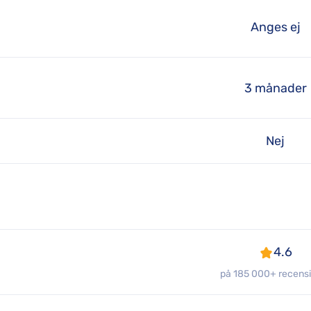
Anges ej
3 månader
Nej
4.6
på 185 000+ recens