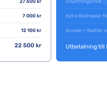
27 600 kr
Ersättningsnivå
7 000 kr
Extra Kostnader f
12 100 kr
Arvode + Skatter
22 500 kr
Utbetalning till