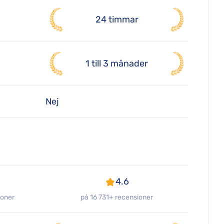
24 timmar
1 till 3 månader
Nej
4.6
ioner
på 16 731+ recensioner