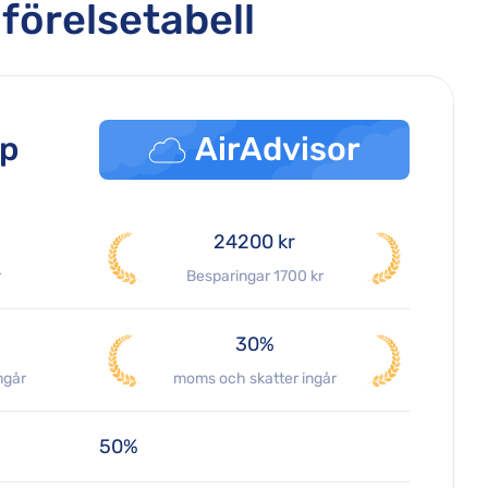
mförelsetabell
lp
AirAdvisor
24200 kr
r
Besparingar 1700 kr
30%
ngår
moms och skatter ingår
50%