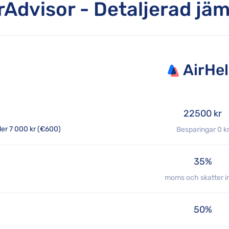
rAdvisor - Detaljerad jä
AirHe
22500 kr
der 7 000 kr (€600)
Besparingar 0 k
35%
moms och skatter i
50%