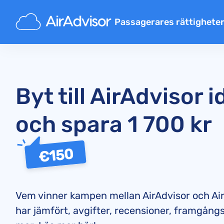
Passagerares rättighete
Ersättning försenat flyg
Inställda flyg ersättning
Ersättning för försenat baga
Byt till AirAdvisor 
Nekad ombordstigning
och spara 1 700 kr
Flygbolagsersättning
Flygbolag reklamationer
€150
Ersättning vid flygstrejk
Bestämmelser
Vem vinner kampen mellan AirAdvisor och Air
har jämfört, avgifter, recensioner, framgång