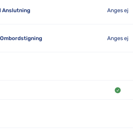
d Anslutning
Anges ej
d Ombordstigning
Anges ej