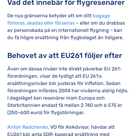
Vad det innebär för flygresenärer
De nya gränserna betyder att om ditt
bagage
förloras, skadas eller försenas
– eller om du drabbas
av personskada på en internationell flygning – kan
du få högre ersättning från flygbolaget än tidigare.
Behovet av att EU261 följer efter
Även om dessa nivåer inte direkt påverkar EU 261-
förordningen, visar de tydligt att EU 261:s
ersättningsnivåer bör justeras för inflation. Sedan
förordningen infördes 2004 har nivåerna aldrig höjts.
I dagsläget kan resenärer inom Europa och
Storbritannien endast få mellan 2 740 och 6 575 kr
(250–600 euro) för flygstörningar.
Anton Radchenko
, VD för AirAdvisor, hävdar att
EU261 bör anta SDR-baserad ersättning med