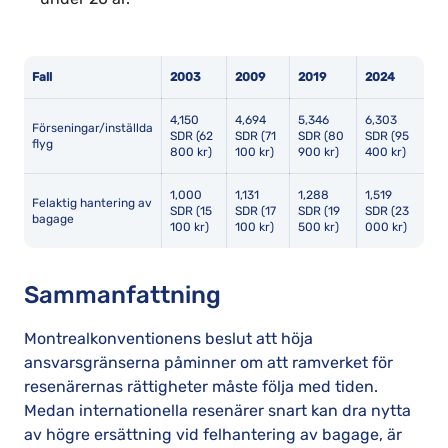
Fall
2003
2009
2019
2024
4,150
4,694
5,346
6,303
Förseningar/inställda
SDR (62
SDR (71
SDR (80
SDR (95
flyg
800 kr)
100 kr)
900 kr)
400 kr)
1,000
1,131
1,288
1,519
Felaktig hantering av
SDR (15
SDR (17
SDR (19
SDR (23
bagage
100 kr)
100 kr)
500 kr)
000 kr)
Sammanfattning
Montrealkonventionens beslut att höja
ansvarsgränserna påminner om att ramverket för
resenärernas rättigheter måste följa med tiden.
Medan internationella resenärer snart kan dra nytta
av högre ersättning vid felhantering av bagage, är