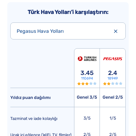
Türk Hava Yolları’i karşılaştırın:
Pegasus Hava Yolları
3.45
2.4
110694
18949
Genel 3/5
Genel 2/5
Yıldız puan dağılımı
3/5
1/5
Tazminat ve iade kolaylığı
2/5
2/5
Uçak içi eğlence (WiFi, TV, filmler)