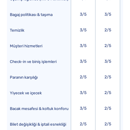
3/5
3/5
Bagaj politikası & taşıma
3/5
2/5
Temizlik
3/5
2/5
Müşteri hizmetleri
3/5
3/5
Check-in ve biniş işlemleri
2/5
2/5
Paranın karşılığı
3/5
2/5
Yiyecek ve içecek
3/5
2/5
Bacak mesafesi & koltuk konforu
2/5
2/5
Bilet değişikliği & iptali esnekliği