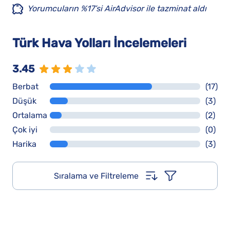
Yorumcuların %17’si AirAdvisor ile tazminat aldı
Türk Hava Yolları İncelemeleri
3.45
Berbat
(17)
Düşük
(3)
Ortalama
(2)
Çok iyi
(0)
Harika
(3)
Sıralama ve Filtreleme