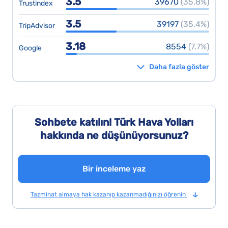
3.5
39670
(35.8%)
Trustindex
3.5
39197
(35.4%)
TripAdvisor
3.18
8554
(7.7%)
Google
Daha fazla göster
Sohbete katılın! Türk Hava Yolları
hakkında ne düşünüyorsunuz?
Bir inceleme yaz
Tazminat almaya hak kazanıp kazanmadığınızı öğrenin