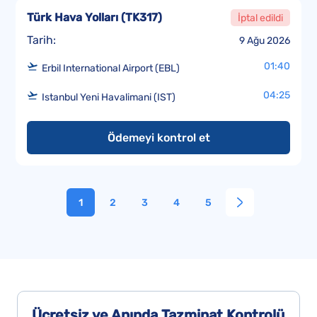
Türk Hava Yolları
(
TK317
)
İptal edildi
Tarih:
9 Ağu 2026
01:40
Erbil International Airport (EBL)
04:25
Istanbul Yeni Havalimani (IST)
Ödemeyi kontrol et
1
2
3
4
5
Ücretsiz ve Anında
Tazminat Kontrolü