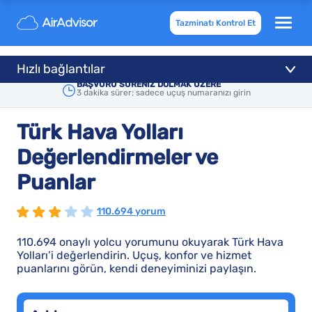
Tazminatı Kontrol Et
Hızlı bağlantılar
BAŞVURU SÜRENİZ DOLMAK ÜZERE
3 dakika sürer; sadece uçuş numaranızı girin
Türk Hava Yolları
Değerlendirmeler ve
Puanlar
110.694 yorum
110.694 onaylı yolcu yorumunu okuyarak Türk Hava
Yolları’i değerlendirin. Uçuş, konfor ve hizmet
puanlarını görün, kendi deneyiminizi paylaşın.