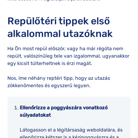
Repülőtéri tippek első
alkalommal utazóknak
Ha Ön most repül először, vagy ha már régóta nem
repült, valószínűleg tele van izgalommal, ugyanakkor
egy kicsit túlterheltnek is érzi magát.
Nos, íme néhány reptéri tipp, hogy az utazás
zökkenőmentes és egyszerű legyen.
Ellenőrizze a poggyászára vonatkozó
súlyadatokat
Látogasson el a légitársaság weboldalára, és
ellenőrizze kétszer is a kézipoggyászra és a