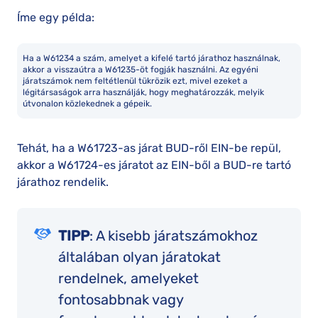
Íme egy példa:
Ha a W61234 a szám, amelyet a kifelé tartó járathoz használnak,
akkor a visszaútra a W61235-öt fogják használni. Az egyéni
járatszámok nem feltétlenül tükrözik ezt, mivel ezeket a
légitársaságok arra használják, hogy meghatározzák, melyik
útvonalon közlekednek a gépeik.
Tehát, ha a W61723-as járat BUD-ről EIN-be repül,
akkor a W61724-es járatot az EIN-ből a BUD-re tartó
járathoz rendelik.
TIPP
: A kisebb járatszámokhoz
általában olyan járatokat
rendelnek, amelyeket
fontosabbnak vagy