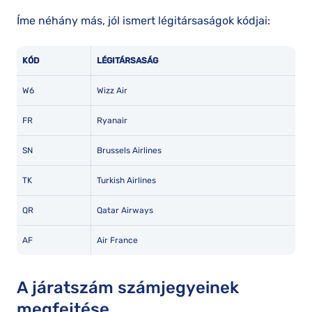
Íme néhány más, jól ismert légitársaságok kódjai:
KÓD
LÉGITÁRSASÁG
W6
Wizz Air
FR
Ryanair
SN
Brussels Airlines
TK
Turkish Airlines
QR
Qatar Airways
AF
Air France
A járatszám számjegyeinek
megfejtése