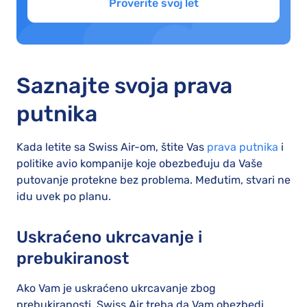
Proverite svoj let
Saznajte svoja prava
putnika
Kada letite sa Swiss Air-om, štite Vas
prava putnika
i
politike avio kompanije koje obezbeđuju da Vaše
putovanje protekne bez problema. Međutim, stvari ne
idu uvek po planu.
Uskraćeno ukrcavanje i
prebukiranost
Ako Vam je uskraćeno ukrcavanje zbog
prebukiranosti, Swiss Air treba da Vam obezbedi