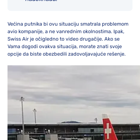
Većina putnika bi ovu situaciju smatrala problemom
avio kompanije, a ne vanrednim okolnostima. Ipak,
Swiss Air je očigledno to video drugačije. Ako se
Vama dogodi ovakva situacija, morate znati svoje
opcije da biste obezbedili zadovoljavajuće rešenje.