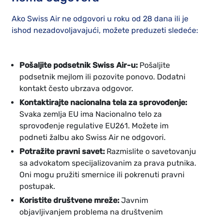
Ako Swiss Air ne odgovori u roku od 28 dana ili je
ishod nezadovoljavajući, možete preduzeti sledeće:
Pošaljite podsetnik Swiss Air-u:
Pošaljite
podsetnik mejlom ili pozovite ponovo. Dodatni
kontakt često ubrzava odgovor.
Kontaktirajte nacionalna tela za sprovođenje:
Svaka zemlja EU ima Nacionalno telo za
sprovođenje regulative EU261. Možete im
podneti žalbu ako Swiss Air ne odgovori.
Potražite pravni savet:
Razmislite o savetovanju
sa advokatom specijalizovanim za prava putnika.
Oni mogu pružiti smernice ili pokrenuti pravni
postupak.
Koristite društvene mreže:
Javnim
objavljivanjem problema na društvenim