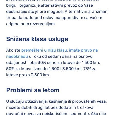
brigu i organizuje alternativni prevoz do Vaše
destinacije što je pre moguće. Alternativni aranžmani
treba da budu pod uslovima uporedivim sa Vašom
originalnom rezervacijom.
Snižena klasa usluge
Ako ste
premešteni u nižu klasu, imate pravo na
nadoknadu
u roku od sedam dana na osnovu
udaljenosti leta: 30% cene za letove do 1.500 km,
50% za letove između 1.500 i 3.500 km i 75% za
letove preko 3.500 km.
Problemi sa letom
U slučaju otkazivanja, kašnjenja ili propuštenih veza,
možete dobiti drugi let bez dodatnih troškova ili
povraćaj novca za neiskorišćene segmente. Ako nije