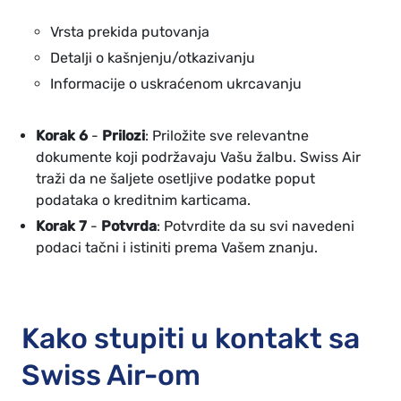
Vrsta prekida putovanja
Detalji o kašnjenju/otkazivanju
Informacije o uskraćenom ukrcavanju
Korak 6
-
Prilozi
: Priložite sve relevantne
dokumente koji podržavaju Vašu žalbu. Swiss Air
traži da ne šaljete osetljive podatke poput
podataka o kreditnim karticama.
Korak 7
-
Potvrda
: Potvrdite da su svi navedeni
podaci tačni i istiniti prema Vašem znanju.
Kako stupiti u kontakt sa
Swiss Air-om