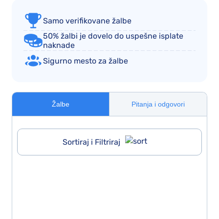
Samo verifikovane žalbe
50% žalbi je dovelo do uspešne isplate
naknade
Sigurno mesto za žalbe
Žalbe
Pitanja i odgovori
Sortiraj i Filtriraj