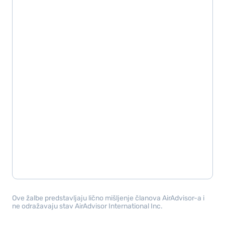
Ove žalbe predstavljaju lično mišljenje članova AirAdvisor-a i
ne odražavaju stav AirAdvisor International Inc.