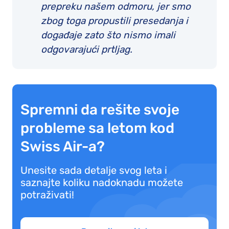
prepreku našem odmoru, jer smo
zbog toga propustili presedanja i
događaje zato što nismo imali
odgovarajući prtljag.
Spremni da rešite svoje
probleme sa letom kod
Swiss Air-a?
Unesite sada detalje svog leta i
saznajte koliku nadoknadu možete
potraživati!