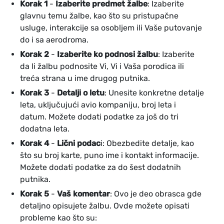
Korak 1
-
Izaberite predmet žalbe
: Izaberite
glavnu temu žalbe, kao što su pristupačne
usluge, interakcije sa osobljem ili Vaše putovanje
do i sa aerodroma.
Korak 2
-
Izaberite ko podnosi žalbu
: Izaberite
da li žalbu podnosite Vi, Vi i Vaša porodica ili
treća strana u ime drugog putnika.
Korak 3
-
Detalji o letu
: Unesite konkretne detalje
leta, uključujući avio kompaniju, broj leta i
datum. Možete dodati podatke za još do tri
dodatna leta.
Korak 4
-
Lični podac
i: Obezbedite detalje, kao
što su broj karte, puno ime i kontakt informacije.
Možete dodati podatke za do šest dodatnih
putnika.
Korak 5
-
Vaš komentar
: Ovo je deo obrasca gde
detaljno opisujete žalbu. Ovde možete opisati
probleme kao što su: