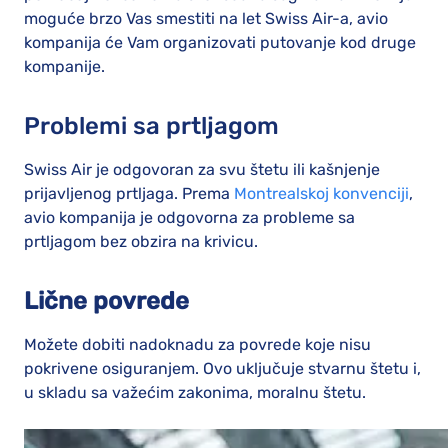
moguće brzo Vas smestiti na let Swiss Air-a, avio
kompanija će Vam organizovati putovanje kod druge
kompanije.
Problemi sa prtljagom
Swiss Air je odgovoran za svu štetu ili kašnjenje
prijavljenog prtljaga. Prema
Montrealskoj konvenciji
,
avio kompanija je odgovorna za probleme sa
prtljagom bez obzira na krivicu.
Lične povrede
Možete dobiti nadoknadu za povrede koje nisu
pokrivene osiguranjem. Ovo uključuje stvarnu štetu i,
u skladu sa važećim zakonima, moralnu štetu.