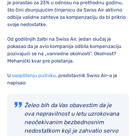
je porastao za 23% u odnosu na prethodnu godinu,
što čini zbunjujućim činjenicu da Swiss Air aktivno
odbija validne zahteve za kompenzaciju da bi prikrio
svoje nedostatke.
Od godišnjih žalbi na Swiss Air, jedan slučaj je
pokazao da je avio kompanija odbila kompenzaciju
pozivajući se na „vanredne okolnosti“. Okolnost?
Mehanički kvar pre poletanja.
U
saopštenju putniku
, predstavnik Swiss Air-a je
napisao:
Želeo bih da Vas obavestim da je
ova nepravilnost u letu uzrokovana
neočekivanim bezbednosnim
nedostatkom koji je zahvatio servo