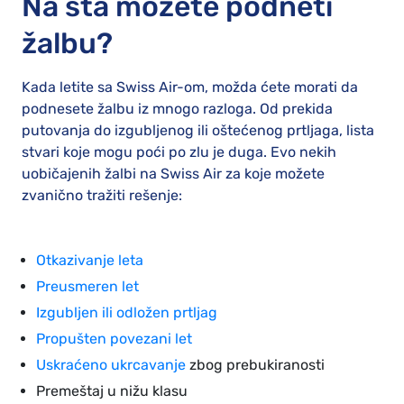
Na šta možete podneti
žalbu?
Kada letite sa Swiss Air-om, možda ćete morati da
podnesete žalbu iz mnogo razloga. Od prekida
putovanja do izgubljenog ili oštećenog prtljaga, lista
stvari koje mogu poći po zlu je duga. Evo nekih
uobičajenih žalbi na Swiss Air za koje možete
zvanično tražiti rešenje:
Otkazivanje leta
Preusmeren let
Izgubljen ili odložen prtljag
Propušten povezani let
Uskraćeno ukrcavanje
zbog prebukiranosti
Premeštaj u nižu klasu