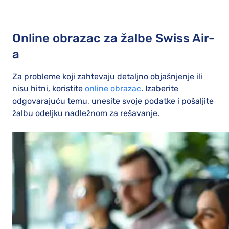
Online obrazac za žalbe Swiss Air-
a
Za probleme koji zahtevaju detaljno objašnjenje ili
nisu hitni, koristite
online obrazac
. Izaberite
odgovarajuću temu, unesite svoje podatke i pošaljite
žalbu odeljku nadležnom za rešavanje.