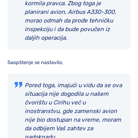
kormila pravca. Zbog toga je
planirani avion, Airbus A330-300,
morao odmah da prođe tehničku
inspekciju i da bude povučen iz
daljih operacija.
Saopštenje se nastavilo,
Pored toga, imajući u vidu da se ova
situacija nije dogodila u našem
čvorištu u Cirihu već u
inostranstvu, gde zamenski avion
nije bio dostupan na vreme, moram
da odbijem Vaš zahtev za
nadoknadu.