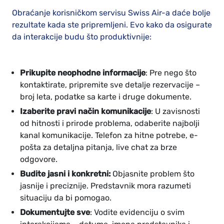
Obraćanje korisničkom servisu Swiss Air-a daće bolje
rezultate kada ste pripremljeni. Evo kako da osigurate
da interakcije budu što produktivnije:
Prikupite neophodne informacije
: Pre nego što
kontaktirate, pripremite sve detalje rezervacije –
broj leta, podatke sa karte i druge dokumente.
Izaberite pravi način komunikacije
: U zavisnosti
od hitnosti i prirode problema, odaberite najbolji
kanal komunikacije. Telefon za hitne potrebe, e-
pošta za detaljna pitanja, live chat za brze
odgovore.
Budite jasni i konkretni:
Objasnite problem što
jasnije i preciznije. Predstavnik mora razumeti
situaciju da bi pomogao.
Dokumentujte sve
: Vodite evidenciju o svim