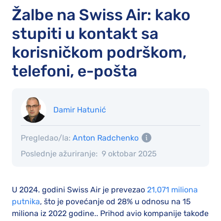
Žalbe na Swiss Air: kako
stupiti u kontakt sa
korisničkom podrškom,
telefoni, e-pošta
Damir Hatunić
Pregledao/la:
Anton Radchenko
Poslednje ažuriranje:
9 oktobar 2025
U 2024. godini Swiss Air je prevezao
21,071 miliona
putnika
, što je povećanje od 28% u odnosu na 15
miliona iz 2022 godine.. Prihod avio kompanije takođe