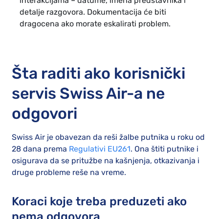
interakcijama – datume, imena predstavnika i
detalje razgovora. Dokumentacija će biti
dragocena ako morate eskalirati problem.
Šta raditi ako korisnički
servis Swiss Air-a ne
odgovori
Swiss Air je obavezan da reši žalbe putnika u roku od
28 dana prema
Regulativi EU261
. Ona štiti putnike i
osigurava da se pritužbe na kašnjenja, otkazivanja i
druge probleme reše na vreme.
Koraci koje treba preduzeti ako
nema odgovora