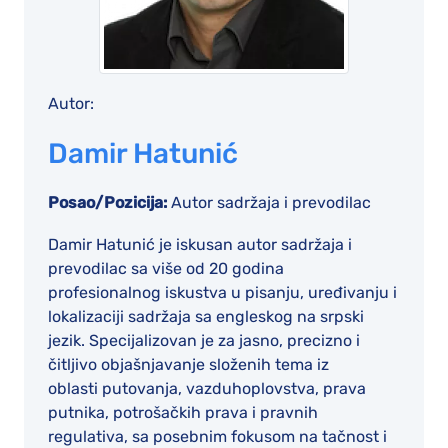
Autor:
Damir Hatunić
Posao/Pozicija:
Autor sadržaja i prevodilac
Damir Hatunić je iskusan autor sadržaja i
prevodilac sa više od 20 godina
profesionalnog iskustva u pisanju, uređivanju i
lokalizaciji sadržaja sa engleskog na srpski
jezik. Specijalizovan je za jasno, precizno i
čitljivo objašnjavanje složenih tema iz
oblasti putovanja, vazduhoplovstva, prava
putnika, potrošačkih prava i pravnih
regulativa, sa posebnim fokusom na tačnost i