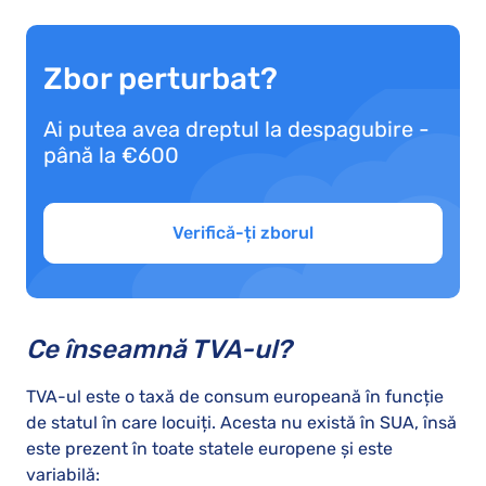
Zbor perturbat?
Ai putea avea dreptul la despagubire -
până la €600
Verifică-ți zborul
Ce înseamnă TVA-ul?
TVA-ul este o taxă de consum europeană în funcție
de statul în care locuiți. Acesta nu există în SUA, însă
este prezent în toate statele europene și este
variabilă: