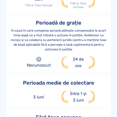
TVA și Taxe
TVA și Taxe incluse
incluse
Perioadă de grație
În cazul în care compania aeriană plătește compensația la scurt
timp după ce a fost inițiată o acțiune în justiție, AirAdvisor va
revizui și va colabora cu partenerii juridici pentru a menține taxa
de bază aplicabilă fără a percepe o taxă suplimentară pentru
acțiunea în justiție
24 de
Necunoscut
ore
Perioada medie de colectare
Între 1 și
3 luni
3 luni