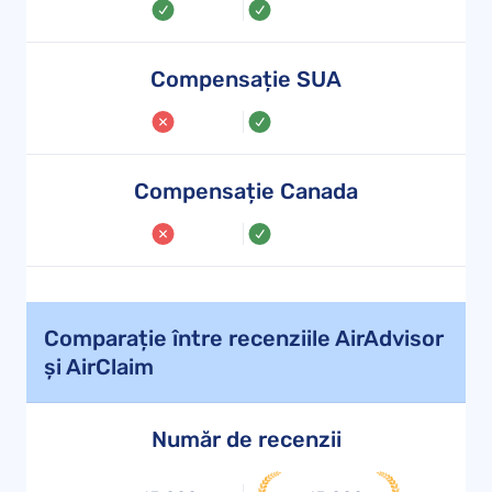
Compensație SUA
Compensație Canada
Comparație între recenziile AirAdvisor
și AirClaim
Număr de recenzii