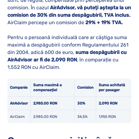
sunt, de regulă, compensate prin perceperea unui
comision. În cazul
AirAdvisor, vă puteți aștepta la un
comision de 30% din suma despăgubirii, TVA inclus.
AirClaim percepe un comision de
29% + 19% TVA.
Pentru o persoană individuală care ar câștiga suma
maximă a despăgubirii conform Regulamentului 261
din 2004, adică 600 de euro,
suma despăgubirii cu
AirAdvisor ar fi de 2,090 RON
, în comparație cu
1,552 RON cu AirClaim.
Suma maximă a
Suma achitată
Companie
Comision
compensației
per pasager
AirAdvisor
2,985.00 RON
30%
2,090 RON
AirClaim
2,985.00 RON
34,5%
1,955 RON