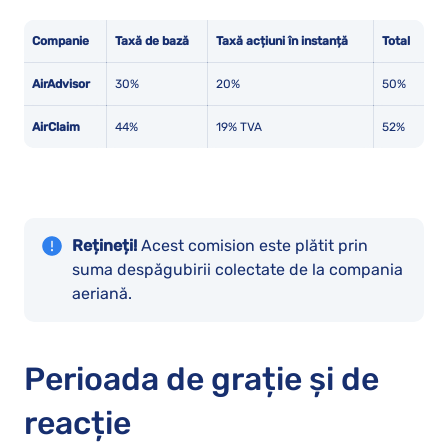
Companie
Taxă de bază
Taxă acțiuni în instanță
Total
AirAdvisor
30%
20%
50%
AirClaim
44%
19% TVA
52%
Rețineți!
Acest comision este plătit prin
suma despăgubirii colectate de la compania
aeriană.
Perioada de grație și de
reacție