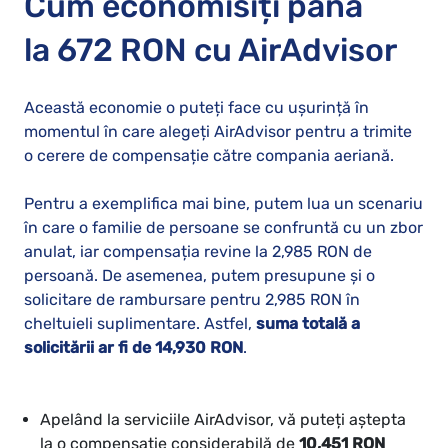
Cum economisiți până
la 672 RON cu AirAdvisor
Această economie o puteți face cu ușurință în
momentul în care alegeți AirAdvisor pentru a trimite
o cerere de compensație către compania aeriană.
Pentru a exemplifica mai bine, putem lua un scenariu
în care o familie de persoane se confruntă cu un zbor
anulat, iar compensația revine la 2,985 RON de
persoană. De asemenea, putem presupune și o
solicitare de rambursare pentru 2,985 RON în
cheltuieli suplimentare. Astfel,
suma totală a
solicitării ar fi de 14,930 RON
.
Apelând la serviciile AirAdvisor, vă puteți aștepta
la o compensație considerabilă de
10,451 RON