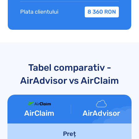
Plata clientului
8 360 RON
Tabel comparativ -
AirAdvisor vs AirClaim
AirClaim
AirAdvisor
Preț