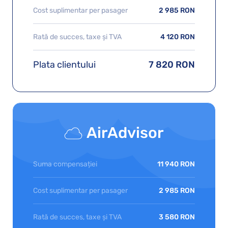
Cost suplimentar per pasager
2 985 RON
Rată de succes, taxe și TVA
4 120 RON
Plata clientului
7 820 RON
AirAdvisor
Suma compensației
11 940 RON
Cost suplimentar per pasager
2 985 RON
Rată de succes, taxe și TVA
3 580 RON