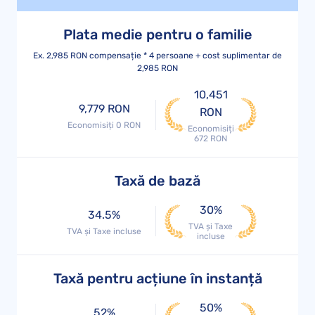
Plata medie pentru o familie
Ex. 2,985 RON compensație * 4 persoane + cost suplimentar de
2,985 RON
10,451
9,779 RON
RON
Economisiți 0 RON
Economisiți
672 RON
Taxă de bază
30%
34.5%
TVA și Taxe
TVA și Taxe incluse
incluse
Taxă pentru acțiune în instanță
50%
52%