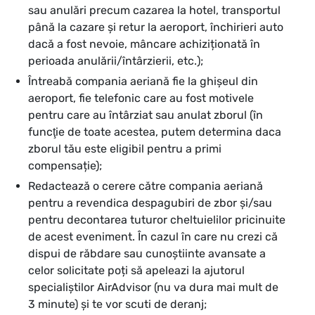
sau anulări precum cazarea la hotel, transportul
până la cazare și retur la aeroport, închirieri auto
dacă a fost nevoie, mâncare achiziționată în
perioada anulării/întârzierii, etc.);
Întreabă compania aeriană fie la ghișeul din
aeroport, fie telefonic care au fost motivele
pentru care au întârziat sau anulat zborul (în
funcţie de toate acestea, putem determina daca
zborul tău este eligibil pentru a primi
compensație);
Redactează o cerere către compania aeriană
pentru a revendica despagubiri de zbor și/sau
pentru decontarea tuturor cheltuielilor pricinuite
de acest eveniment. În cazul în care nu crezi că
dispui de răbdare sau cunoștiinte avansate a
celor solicitate poți să apeleazi la ajutorul
specialiștilor AirAdvisor (nu va dura mai mult de
3 minute) și te vor scuti de deranj;