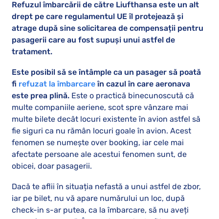
Refuzul îmbarcării de către Liufthansa este un alt
drept pe care regulamentul UE îl protejează și
atrage după sine solicitarea de compensații pentru
pasagerii care au fost supuși unui astfel de
tratament.
Este posibil să se întâmple ca un pasager să poată
fi
refuzat la îmbarcare
în cazul în care aeronava
este prea plină.
Este o practică binecunoscută că
multe companiile aeriene, scot spre vânzare mai
multe bilete decât locuri existente în avion astfel să
fie siguri ca nu rămân locuri goale în avion. Acest
fenomen se numește over booking, iar cele mai
afectate persoane ale acestui fenomen sunt, de
obicei, doar pasagerii.
Dacă te aflii în situația nefastă a unui astfel de zbor,
iar pe bilet, nu vă apare numărului un loc, după
check-in s-ar putea, ca la îmbarcare, să nu aveți