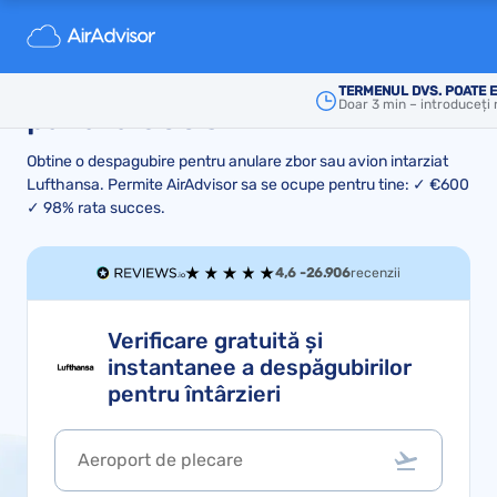
Lufthansa despăgubire zbor
întârziat sau anulat - obține
TERMENUL DVS. POATE 
Doar 3 min – introduceți
până la 600€
Obtine o despagubire pentru anulare zbor sau avion intarziat
Lufthansa. Permite AirAdvisor sa se ocupe pentru tine: ✓ €600
✓ 98% rata succes.
4,6 -
26.906
recenzii
Verificare gratuită și
instantanee a despăgubirilor
pentru întârzieri