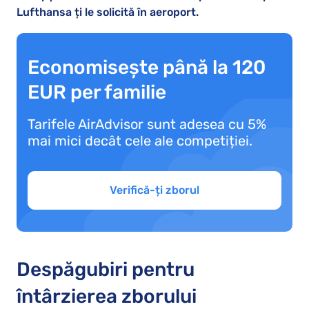
Lufthansa ți le solicită în aeroport.
Economisește până la 120
EUR per familie
Tarifele AirAdvisor sunt adesea cu 5%
mai mici decât cele ale competiției.
Verifică-ți zborul
Despăgubiri pentru
întârzierea zborului