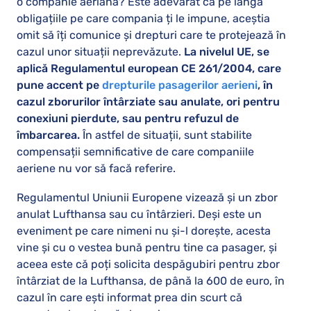
o companie aeriană? Este adevărat că pe lângă
obligațiile pe care compania ți le impune, aceștia
omit să îți comunice și drepturi care te protejează în
cazul unor situații neprevăzute.
La nivelul UE, se
aplică Regulamentul european CE 261/2004, care
pune accent pe
drepturile pasagerilor aerieni
, în
cazul zborurilor întârziate sau anulate, ori pentru
conexiuni pierdute, sau pentru refuzul de
îmbarcarea.
În astfel de situații, sunt stabilite
compensații semnificative de care companiile
aeriene nu vor să facă referire.
Regulamentul Uniunii Europene vizează și un zbor
anulat Lufthansa sau cu întârzieri. Deși este un
eveniment pe care nimeni nu și-l dorește, acesta
vine și cu o vestea bună pentru tine ca pasager, și
aceea este că poți solicita despăgubiri pentru zbor
întârziat de la Lufthansa, de până la 600 de euro, în
cazul în care ești informat prea din scurt că