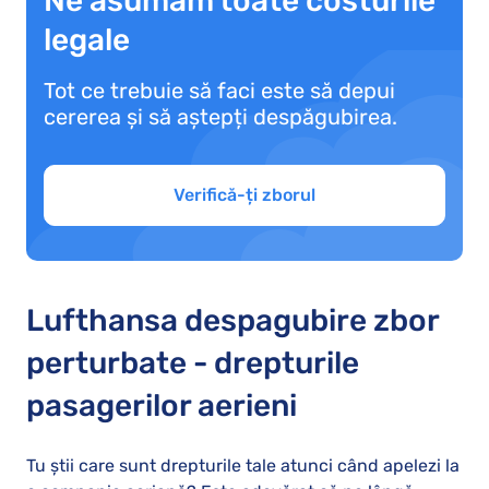
Ne asumăm toate costurile
legale
Tot ce trebuie să faci este să depui
cererea și să aștepți despăgubirea.
Verifică-ți zborul
Lufthansa despagubire zbor
perturbate - drepturile
pasagerilor aerieni
Tu știi care sunt drepturile tale atunci când apelezi la