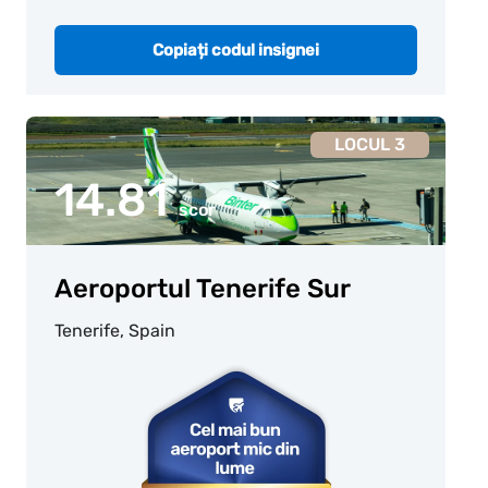
Copiați codul insignei
LOCUL 3
14.81
scor
Aeroportul Tenerife Sur
Tenerife, Spain