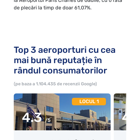
la Aeroportul Paris Charles de Gaulle, cu o rată
de plecări la timp de doar 61,07%.
Top 3 aeroporturi cu cea
mai bună reputație în
rândul consumatorilor
(pe baza a 1.104.435 de recenzii Google)
LOCUL 1
4.3
4.
/5