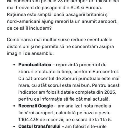
Ne concentrăm pe cele 23 de aeroporturi folosite cel
mai frecvent de pasagerii din SUA și Europa.
Rațiunea este simplă: dacă pasagerii britanici și
nord-americani ajung rareori la un anumit aeroport,
de ce să îl includem?
Combinarea mai multor surse reduce eventualele
distorsiuni și ne permite să ne concentrăm asupra
imaginii de ansamblu:
Punctualitatea
– reprezintă procentul de
zboruri efectuate la timp, conform Eurocontrol.
Cu cât procentul de zboruri punctuale este mai
mare, cu atât scorul este mai bun. Pentru acest
indicator am folosit datele complete din 2025,
pentru ca informația să fie cât mai actuală.
Recenzii Google
– am analizat nota medie a
fiecărui aeroport, calculată pe baza a peste
1.104.435 de recenzii, pe o scară de la 1 la 5.
Costul transferului
– am folosit site-urile