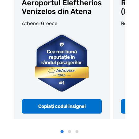
Aeroportul Eleftherios
Roma
Venizelos din Atena
(Leo
Athens, Greece
Rome, I
Copiați codul insignei