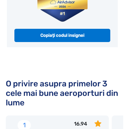
Copiați codul insignei
O privire asupra primelor 3
cele mai bune aeroporturi din
lume
16.94
1