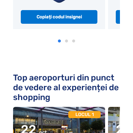
Copiați codul insignei
Top aeroporturi din punct
de vedere al experienței de
shopping
LOCUL 1
22
2
pct