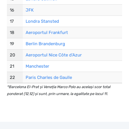
16
JFK
17
Londra Stansted
18
Aeroportul Frankfurt
19
Berlin Brandenburg
20
Aeroportul Nice Côte d’Azur
21
Manchester
22
Paris Charles de Gaulle
*Barcelona El-Prat și Veneția Marco Polo au același scor total
ponderat (12,12) și sunt, prin urmare, la egalitate pe locul 11.