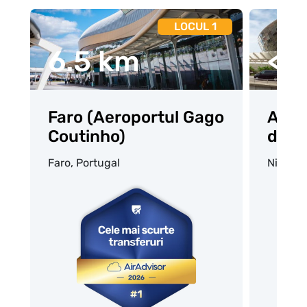
LOCUL 1
6.5 km
<8
Faro (Aeroportul Gago
Aero
Coutinho)
d’Az
Faro, Portugal
Nice, F