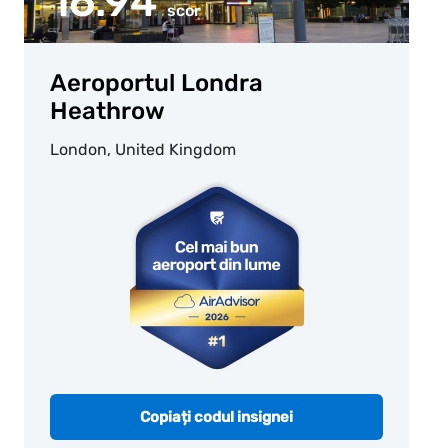
16.94
scor
Aeroportul Londra
Heathrow
London, United Kingdom
Copiați codul insignei