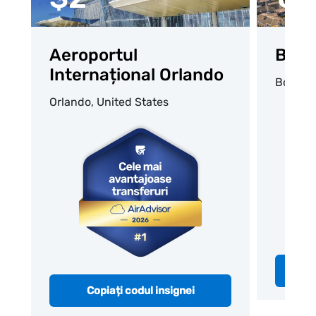
Aeroportul
Bord
Internațional Orlando
Bordea
Orlando, United States
Copiați codul insignei