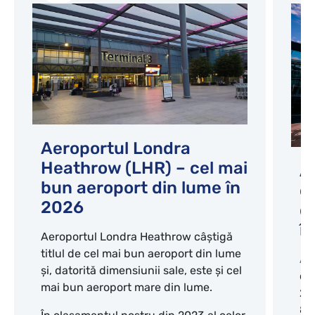
Aeroportul Londra
Heathrow (LHR) – cel mai
A
bun aeroport din lume în
c
2026
d
î
Aeroportul Londra Heathrow câștigă
titlul de cel mai bun aeroport din lume
Ae
și, datorită dimensiunii sale, este și cel
cl
mai bun aeroport mare din lume.
20
8-