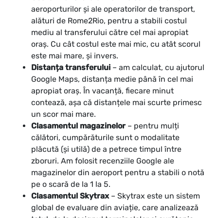
aeroporturilor și ale operatorilor de transport,
alături de Rome2Rio, pentru a stabili costul
mediu al transferului către cel mai apropiat
oraș. Cu cât costul este mai mic, cu atât scorul
este mai mare, și invers.
Distanța transferului
– am calculat, cu ajutorul
Google Maps, distanța medie până în cel mai
apropiat oraș. În vacanță, fiecare minut
contează, așa că distanțele mai scurte primesc
un scor mai mare.
Clasamentul magazinelor
– pentru mulți
călători, cumpărăturile sunt o modalitate
plăcută (și utilă) de a petrece timpul între
zboruri. Am folosit recenziile Google ale
magazinelor din aeroport pentru a stabili o notă
pe o scară de la 1 la 5.
Clasamentul Skytrax
– Skytrax este un sistem
global de evaluare din aviație, care analizează