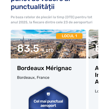
punctualității
Pe baza ratelor de plecări la timp (OTD) pentru tot
anul 2025, la fiecare dintre cele 23 de aeroporturi
LOCUL 1
83.5
81
% OTD
Bordeaux Mérignac
Aero
Inter
Bordeaux, France
Ange
Los Ang