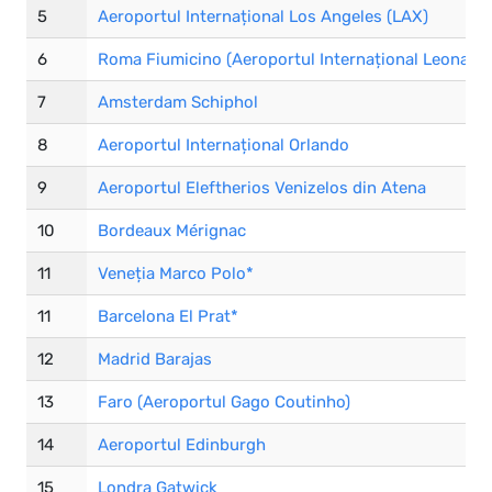
5
Aeroportul Internațional Los Angeles (LAX)
6
Roma Fiumicino (Aeroportul Internațional Leonardo
7
Amsterdam Schiphol
8
Aeroportul Internațional Orlando
9
Aeroportul Eleftherios Venizelos din Atena
10
Bordeaux Mérignac
11
Veneția Marco Polo*
11
Barcelona El Prat*
12
Madrid Barajas
13
Faro (Aeroportul Gago Coutinho)
14
Aeroportul Edinburgh
15
Londra Gatwick