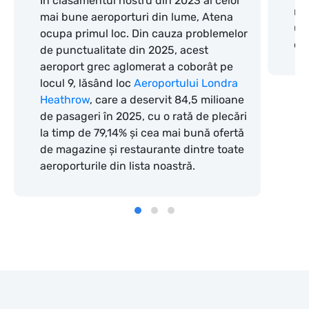
În clasamentul nostru din 2023 al celor
rid
mai bune aeroporturi din lume, Atena
un
ocupa primul loc. Din cauza problemelor
or
de punctualitate din 2025, acest
aeroport grec aglomerat a coborât pe
locul 9, lăsând loc
Aeroportului Londra
Heathrow
, care a deservit 84,5 milioane
de pasageri în 2025, cu o rată de plecări
la timp de 79,14% și cea mai bună ofertă
de magazine și restaurante dintre toate
aeroporturile din lista noastră.