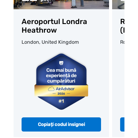
Aeroportul Londra
Roma
Heathrow
(Leo
London, United Kingdom
Rome, I
Copiați codul insignei