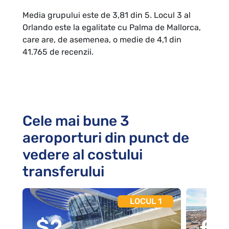
Media grupului este de 3,81 din 5. Locul 3 al
Orlando este la egalitate cu Palma de Mallorca,
care are, de asemenea, o medie de 4,1 din
41.765 de recenzii.
Cele mai bune 3
aeroporturi din punct de
vedere al costului
transferului
LOCUL 1
$2
€1