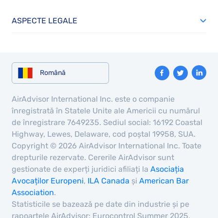
ASPECTE LEGALE
Română
AirAdvisor International Inc. este o companie
înregistrată în Statele Unite ale Americii cu numărul
de înregistrare 7649235. Sediul social: 16192 Coastal
Highway, Lewes, Delaware, cod poștal 19958, SUA.
Copyright © 2026 AirAdvisor International Inc. Toate
drepturile rezervate. Cererile AirAdvisor sunt
gestionate de experți juridici afiliați la
Asociația
Avocaților Europeni
,
ILA Canada
și
American Bar
Association
.
Statisticile se bazează pe date din industrie și pe
rapoartele AirAdvisor: Eurocontrol Summer 2025,