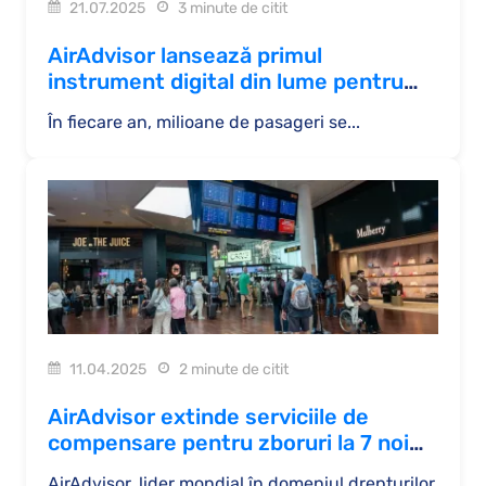
21.07.2025
3 minute de citit
AirAdvisor lansează primul
instrument digital din lume pentru
compensarea bagajelor
În fiecare an, milioane de pasageri se...
11.04.2025
2 minute de citit
AirAdvisor extinde serviciile de
compensare pentru zboruri la 7 noi
piețe
AirAdvisor, lider mondial în domeniul drepturilor