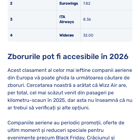
2
Eurowings
7.82
ITA
3
8.36
Airways
4
Widerøe
32.00
Zborurile pot fi accesibile în 2026
Acest clasament al celor mai ieftine companii aeriene
din Europa vă poate ghida la următoarea căutare de
zboruri. Cercetarea noastră a arătat că Wizz Air are,
per total, cel mai scăzut venit din pasageri pe
kilometru-scaun în 2025, dar asta nu înseamnă că nu
ar trebui să verificați și alte opțiuni.
Companiile aeriene au periodic promoții, oferte de
ultim moment și reduceri speciale pentru
evenimente precum Black Friday, Crăciunul și