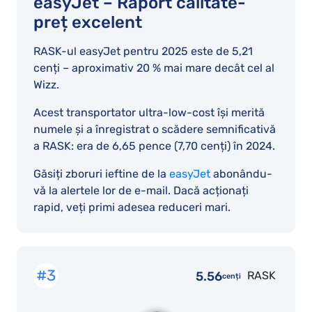
easyJet – Raport calitate-
preț excelent
RASK-ul easyJet pentru 2025 este de 5,21
cenți – aproximativ 20 % mai mare decât cel al
Wizz.
Acest transportator ultra-low-cost își merită
numele și a înregistrat o scădere semnificativă
a RASK: era de 6,65 pence (7,70 cenți) în 2024.
Găsiți zboruri ieftine de la
easyJet
abonându-
vă la alertele lor de e-mail. Dacă acționați
rapid, veți primi adesea reduceri mari.
#3
5.56
RASK
cenți