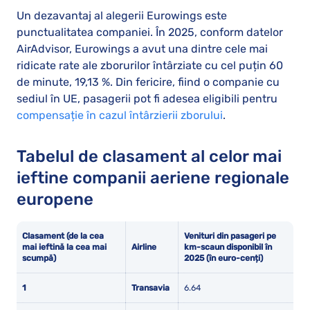
Un dezavantaj al alegerii Eurowings este
punctualitatea companiei. În 2025, conform datelor
AirAdvisor, Eurowings a avut una dintre cele mai
ridicate rate ale zborurilor întârziate cu cel puțin 60
de minute, 19,13 %. Din fericire, fiind o companie cu
sediul în UE, pasagerii pot fi adesea eligibili pentru
compensație în cazul întârzierii zborului
.
Tabelul de clasament al celor mai
ieftine companii aeriene regionale
europene
Clasament (de la cea
Venituri din pasageri pe
mai ieftină la cea mai
Airline
km-scaun disponibil în
scumpă)
2025 (în euro-cenți)
1
Transavia
6.64