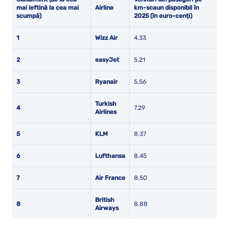
mai ieftină la cea mai
Airline
km-scaun disponibil în
scumpă)
2025 (în euro-cenți)
1
Wizz Air
4.33
2
easyJet
5.21
3
Ryanair
5.56
Turkish
4
7.29
Airlines
5
KLM
8.37
6
Lufthansa
8.45
7
Air France
8.50
British
8
8.88
Airways