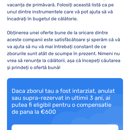
vacanța de primăvară. Folosiți această listă ca pe
unul dintre instrumentele care vă pot ajuta să vă
încadrați în bugetul de călătorie.
Obținerea unei oferte bune de la oricare dintre
aceste companii este satisfăcătoare și sperăm că vă
va ajuta să nu vă mai întrebați constant de ce
zborurile sunt atât de scumpe în prezent. Nimeni nu
vrea să renunțe la călătorii, așa că începeți căutarea
și prindeți o ofertă bună!
Daca zborul tau a fost intarziat, anulat
sau supra-rezervat in ultimii 3 ani, ai
putea fi eligibil pentru o compensatie
de pana la €600