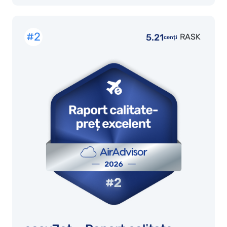
#2
5.21
RASK
cenți