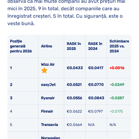
observa că mai multe companii au avut prețuri mai
mici în 2025, 9 în total, decât companiile care au
înregistrat creșteri, 5 în total. Cu siguranță, este o
veste bună.
Poziție
Schimbare
RASK în
RASK în
generală
Airline
2025 vs.
2025
2024
pentru 2026
2024
Wizz Air
1
€0.0433
€0.0417
+0.0016
2
easyJet
€0.0521
€0.0770
-0.0249
3
Ryanair
€0.0556
€0.0843
-0.0287
4
Finnair
€0.0622
€0.0797
-0.0175
5
Transavia
€0.0664
N/A
N/A
Norwegian