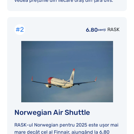
vedea prețurile din fiecare oraș din țara dvs.
#2
6.80
RASK
cenți
Norwegian Air Shuttle
RASK-ul Norwegian pentru 2025 este ușor mai
mare decât cel al Finnair, ajungând la 6,80