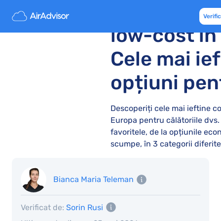
Companii a
Verifi
low-cost în
Cele mai ie
opțiuni pe
Descoperiți cele mai ieftine c
Europa pentru călătoriile dvs
favoritele, de la opțiunile eco
scumpe, în 3 categorii diferite
Bianca Maria Teleman
Verificat de:
Sorin Rusi