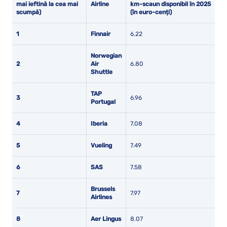
mai ieftină la cea mai
Airline
km-scaun disponibil în 2025
scumpă)
(în euro-cenți)
1
Finnair
6.22
Norwegian
2
Air
6.80
Shuttle
TAP
3
6.96
Portugal
4
Iberia
7.08
5
Vueling
7.49
6
SAS
7.58
Brussels
7
7.97
Airlines
8
Aer Lingus
8.07