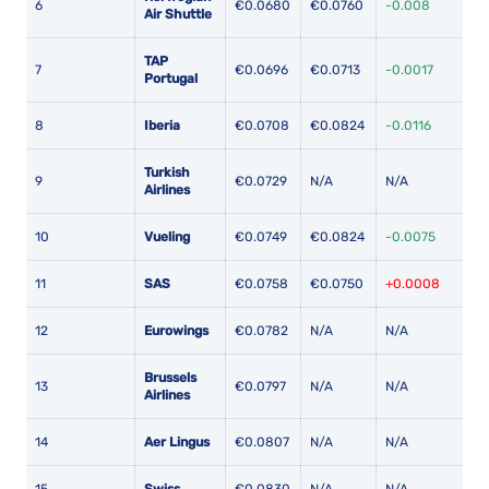
6
€0.0680
€0.0760
-0.008
Air Shuttle
TAP
7
€0.0696
€0.0713
-0.0017
Portugal
8
Iberia
€0.0708
€0.0824
-0.0116
Turkish
9
€0.0729
N/A
N/A
Airlines
10
Vueling
€0.0749
€0.0824
-0.0075
11
SAS
€0.0758
€0.0750
+0.0008
12
Eurowings
€0.0782
N/A
N/A
Brussels
13
€0.0797
N/A
N/A
Airlines
14
Aer Lingus
€0.0807
N/A
N/A
15
Swiss
€0.0830
N/A
N/A