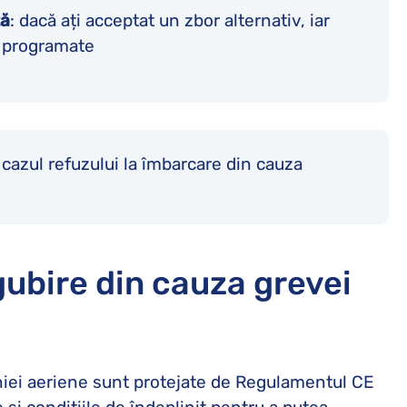
tă
: dacă ați acceptat un zbor alternativ, iar
e programate
 cazul refuzului la îmbarcare din cauza
gubire din cauza grevei
niei aeriene sunt protejate de Regulamentul CE