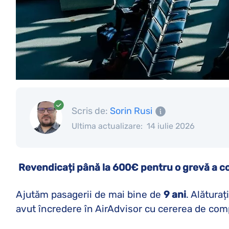
Scris de:
Sorin Rusi
Ultima actualizare:
14 iulie 2026
Revendicați până la 600€ pentru o grevă a c
Ajutăm pasagerii de mai bine de
9 ani
. Alătura
avut încredere în AirAdvisor cu cererea de co