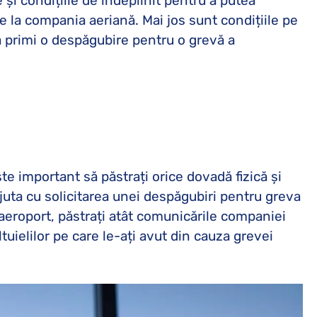
și condițiile de îndeplinit pentru a putea
e la compania aeriană. Mai jos sunt condițiile pe
a primi o despăgubire pentru o grevă a
te important să păstrați orice dovadă fizică și
ajuta cu solicitarea unei despăgubiri pentru greva
 aeroport, păstrați atât comunicările companiei
tuielilor pe care le-ați avut din cauza grevei