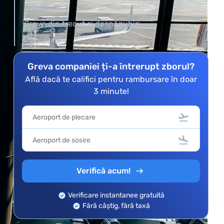
Concluzie
Greve din trecut și despăgubiri
Concluzie
Greva companiei ți-a întrerupt zborul?
Află dacă te califici pentru rambursare în doar
3 minute!
Verifică acum!
Verificare instantanee gratuită
Fără câștig, fără taxă