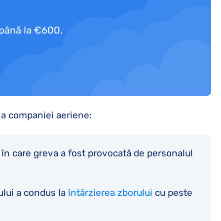
 până la €600.
 a companiei aeriene:
l în care greva a fost provocată de personalul
ului a condus la
întârzierea zborului
cu peste