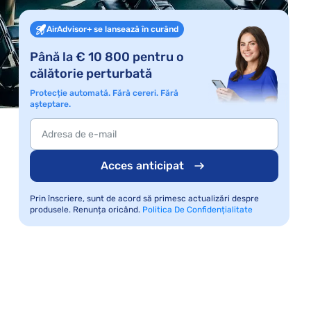
AirAdvisor+ se lansează în curând
Până la € 10 800 pentru o
călătorie perturbată
Protecție automată. Fără cereri. Fără
așteptare.
Acces anticipat
Prin înscriere, sunt de acord să primesc actualizări despre
produsele. Renunța oricând.
Politica De Confidențialitate