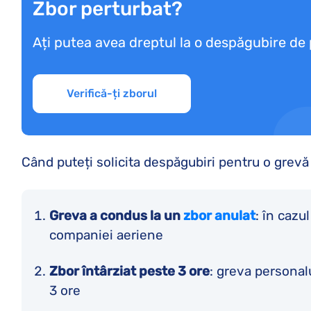
Zbor perturbat?
Ați putea avea dreptul la o despăgubire de
Verifică-ți zborul
Când puteți solicita despăgubiri pentru o grevă
Greva a condus la un
zbor anulat
: în cazu
companiei aeriene
Zbor întârziat peste 3 ore
: greva personal
3 ore