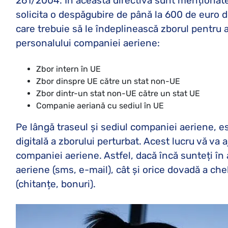
261/2004. În această directivă sunt menționate 
solicita o despăgubire de până la 600 de euro d
care trebuie să le îndeplinească zborul pentru 
personalului companiei aeriene:
Zbor intern în UE
Zbor dinspre UE către un stat non-UE
Zbor dintr-un stat non-UE către un stat UE
Companie aeriană cu sediul în UE
Pe lângă traseul și sediul companiei aeriene, es
digitală a zborului perturbat. Acest lucru vă va 
companiei aeriene. Astfel, dacă încă sunteți în
aeriene (sms, e-mail), cât și orice dovadă a chel
(chitanțe, bonuri).