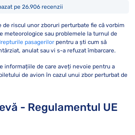
bazat pe 26.906 recenzii
 de riscul unor zboruri perturbate fie că vorbim
ile meteorologice sau problemele la turnul de
repturile pasagerilor
pentru a ști cum să
întârziat, anulat sau vi s-a refuzat îmbarcare.
te informațiile de care aveți nevoie pentru a
iletului de avion în cazul unui zbor perturbat de
revă - Regulamentul UE