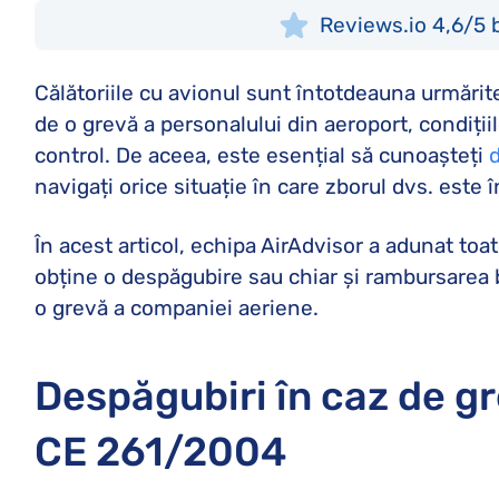
Reviews.io 4,6/5 
Călătoriile cu avionul sunt întotdeauna urmărite
de o grevă a personalului din aeroport, condiți
control. De aceea, este esențial să cunoașteți
d
navigați orice situație în care zborul dvs. este 
În acest articol, echipa AirAdvisor a adunat toa
obține o despăgubire sau chiar și rambursarea b
o grevă a companiei aeriene.
Despăgubiri în caz de g
CE 261/2004