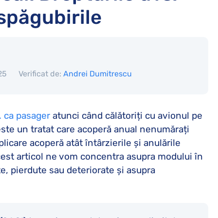
espăgubirile
25
Verificat de:
Andrei Dumitrescu
. ca pasager
atunci când călătoriți cu avionul pe
este un tratat care acoperă anual nenumărați
icare acoperă atât întârzierile și anulările
acest articol ne vom concentra asupra modului în
te, pierdute sau deteriorate și asupra