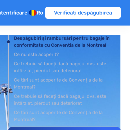
tentificare
Ro
Verificați despăgubirea
Despăgubiri și rambursări pentru bagaje în
conformitate cu Convenția de la Montreal
Ce nu este acoperit?
te
rul
Ce trebuie să faceți dacă bagajul dvs. este
ice
întârziat, pierdut sau deteriorat
Ce țări sunt acoperite de Convenția de la
Montreal?
Ce trebuie să faceți dacă bagajul dvs. este
întârziat, pierdut sau deteriorat
Ce țări sunt acoperite de Convenția de la
Montreal?