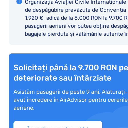
Organizația Aviației Civile Internațional
de despăgubire prevăzute de Convenția de
1.920 €, adică de la 8.000 RON la 9.700
pasagerii aerieni vor putea obține despăgu
bagajele pierdute și vătămările suferite î
Solicitați până la 9.700 RON p
deteriorate sau întârziate
Asistăm pasagerii de peste 9 ani. Alăturați
avut încredere în AirAdvisor pentru cereril
aeriene.