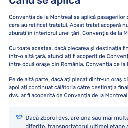
Când se aplică
Convenția de la Montreal se aplică pasagerilor 
care au ratificat tratatul. Acest tratat acoperă n
zburați în interiorul unei țări, Convenția de la 
Cu toate acestea, dacă plecarea și destinația fin
într-o altă țară, atunci ați fi acoperit de Conve
între două orașe din România, Convenția de la 
Pe de altă parte, dacă ați plecat dintr-un oraș 
apoi ați continuat călătoria către destinația fin
dvs. ar fi acoperită de Convenția de la Montreal
Dacă zborul dvs. are una sau mai multe
diferite, transportatorul ultimei etape