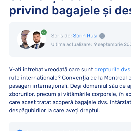
privind bagajele și d
Scris de:
Sorin Rusi
Ultima actualizare:
9 septembrie 20
V-ați întrebat vreodată care sunt
drepturile dvs
rute internaționale? Convenția de la Montreal 
pasageri internaționali. Deși domeniul său de apl
zborurilor, precum și vătămările corporale, în 
care acest tratat acoperă bagajele dvs. întârzia
despăgubirilor la care aveți dreptul.