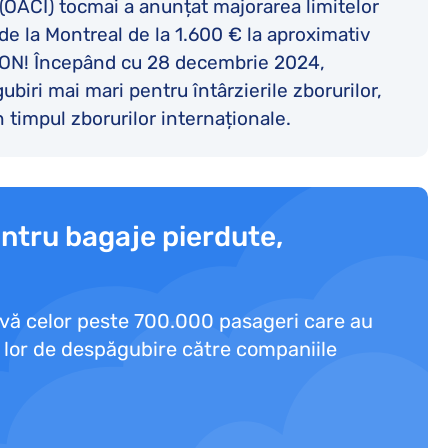
e (OACI) tocmai a anunțat majorarea limitelor
 la Montreal de la 1.600 € la aproximativ
 RON! Începând cu 28 decembrie 2024,
biri mai mari pentru întârzierile zborurilor,
n timpul zborurilor internaționale.
entru bagaje pierdute,
-vă celor peste 700.000 pasageri care au
e lor de despăgubire către companiile