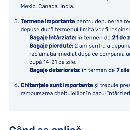
Mexic, Canada, India.
Termene importante
pentru depunerea recl
depuse după termenul limită vor fi respinse
Bagaje întârziate:
în termen de
21 de z
Bagaje pierdute:
2 ani pentru a depun
reclamația imediat după ce compania ae
după 14-21 de zile.
Bagaje deteriorate:
în termen de
7 zile
Chitanțele sunt importante
și trebuie pre
rambursarea cheltuielilor în cazul întârzieri