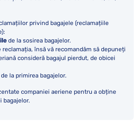
amațiilor privind bagajele (reclamațiile
):
ile
de la sosirea bagajelor.
e reclamația, însă vă recomandăm să depuneți
riană consideră bagajul pierdut, de obicei
de la primirea bagajelor.
zentate companiei aeriene pentru a obține
i bagajelor.