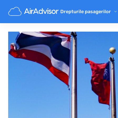
Drepturile pasagerilor
Calculator de despăgubiri pe
Despăgubire pentru zbor întâ
Despăgubire pentru zbor anu
Despăgubiri pentru bagaje p
Despăgubire pentru refuz la 
Compensațiile companiilor a
Reclamații ale companiilor ae
Despăgubiri pentru greva co
Reglementări