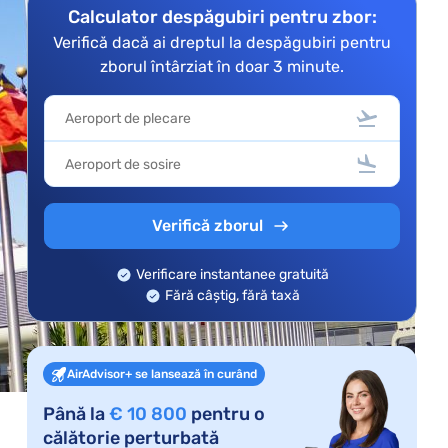
Calculator despăgubiri pentru zbor:
Verifică dacă ai dreptul la despăgubiri pentru
zborul întârziat în doar 3 minute.
Verifică zborul
Verificare instantanee gratuită
Fără câștig, fără taxă
AirAdvisor+ se lansează în curând
Până la
€ 10 800
pentru o
călătorie perturbată