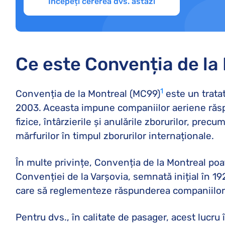
Începeți cererea dvs. astăzi
Ce este Convenția de la
1
Convenția de la Montreal (MC99)
este un tratat
2003. Aceasta impune companiilor aeriene răsp
fizice, întârzierile și anulările zborurilor, prec
mărfurilor în timpul zborurilor internaționale.
În multe privințe, Convenția de la Montreal poat
Convenției de la Varșovia, semnată inițial în 192
care să reglementeze răspunderea companiilor 
Pentru dvs., în calitate de pasager, acest lucru