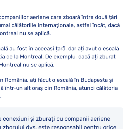
companiilor aeriene care zboară între două țări
umai călătoriile internaționale, astfel încât, dacă
Montreal nu se aplică.
ală au fost în aceeași țară, dar ați avut o escală
nția de la Montreal. De exemplu, dacă ați zburat
Montreal nu se aplică.
din România, ați făcut o escală în Budapesta și
ală într-un alt oraș din România, atunci călătoria
.
 conexiuni și zburați cu companii aeriene
 a zborului dvs. este responsabil pentru orice