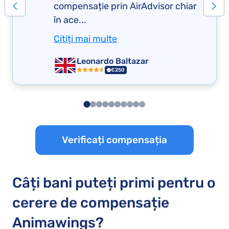
compensație prin AirAdvisor chiar
în ace...
Citiți mai multe
Leonardo Baltazar
€250
Verificați compensația
Câți bani puteți primi pentru o
cerere de compensație
Animawings?