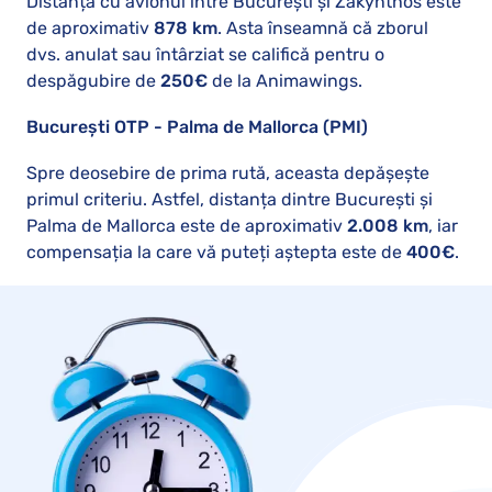
Distanța cu avionul între București și Zakynthos este
de aproximativ
878 km
. Asta înseamnă că zborul
dvs. anulat sau întârziat se califică pentru o
despăgubire de
250€
de la Animawings.
București OTP - Palma de Mallorca (PMI)
Spre deosebire de prima rută, aceasta depășește
primul criteriu. Astfel, distanța dintre București și
Palma de Mallorca este de aproximativ
2.008 km
, iar
compensația la care vă puteți aștepta este de
400€
.