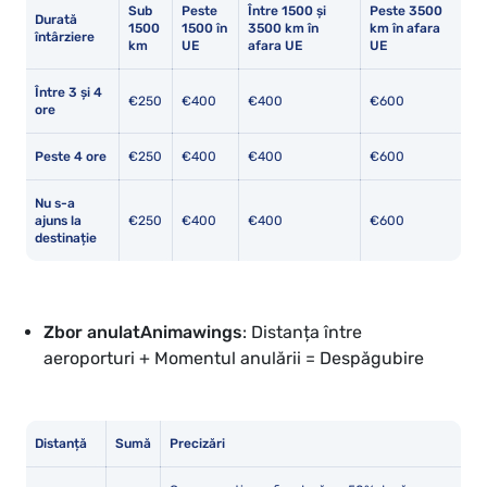
Sub
Peste
Între 1500 și
Peste 3500
Durată
1500
1500 în
3500 km în
km în afara
întârziere
km
UE
afara UE
UE
Între 3 și 4
€250
€400
€400
€600
ore
Peste 4 ore
€250
€400
€400
€600
Nu s-a
ajuns la
€250
€400
€400
€600
destinație
Zbor anulat
Animawings
: Distanța între
aeroporturi + Momentul anulării = Despăgubire
Distanță
Sumă
Precizări