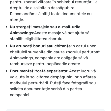
pentru zboruri viitoare în schimbul renunțării la
dreptul de a solicita o despăgubire.
Recomandăm să citiți toate documentele cu
atenție.
Nu ștergeți mesajele sau e-mail-urile
Animawings:
Aceste mesaje vă pot ajuta să
stabiliți eligibilitatea zborului.
Nu aruncați bonuri sau chitanțe:
În cazul unor
cheltuieli survenite din cauza zborului perturbat
Animawings, compania are obligația să vă
ramburseze pentru neplăcerile create.
Documentați toată experiența
: Acest lucru vă
va ajuta în solicitarea despăgubirii prin aflarea
motivului perturbării. Puteți face fotografii sau
solicita documentație scrisă din partea
companiei.