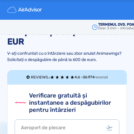
Animawings zbor anulat sau
întârziat? Obțineți
TERMENUL DVS. POA
Doar 3 min – introduc
compensație de până la 600
EUR
V-ați confruntat cu o întârziere sau zbor anulat Animawings?
Solicitați o despăgubire de până la 600 de euro.
4,6 -
26.974
recenzii
Verificare gratuită și
instantanee a despăgubirilor
pentru întârzieri