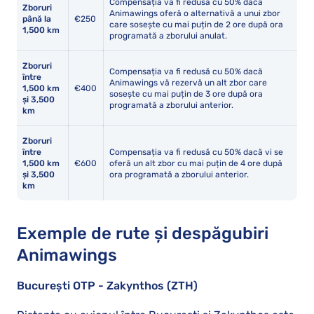
Compensația va fi redusă cu 50% dacă
Zboruri
Animawings oferă o alternativă a unui zbor
până la
€250
care sosește cu mai puțin de 2 ore după ora
1,500 km
programată a zborului anulat.
Zboruri
Compensația va fi redusă cu 50% dacă
între
Animawings vă rezervă un alt zbor care
1,500 km
€400
sosește cu mai puțin de 3 ore după ora
și 3,500
programată a zborului anterior.
km
Zboruri
între
Compensația va fi redusă cu 50% dacă vi se
1,500 km
€600
oferă un alt zbor cu mai puțin de 4 ore după
și 3,500
ora programată a zborului anterior.
km
Exemple de rute și despăgubiri
Animawings
București OTP - Zakynthos (ZTH)