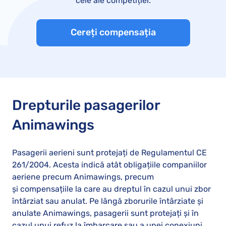
cele ale competiției.
Cereți compensația
Drepturile pasagerilor
Animawings
Pasagerii aerieni sunt protejați de Regulamentul CE
261/2004. Acesta indică atât obligațiile companiilor
aeriene precum Animawings, precum
și compensațiile la care au dreptul în cazul unui zbor
întârziat sau anulat. Pe lângă zborurile întârziate și
anulate Animawings, pasagerii sunt protejați și în
cazul unui refuz la îmbarcare sau a unei conexiuni