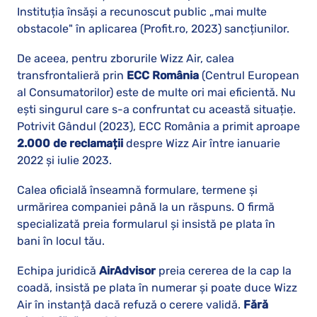
Instituția însăși a recunoscut public „mai multe
obstacole" în aplicarea (Profit.ro, 2023) sancțiunilor.
De aceea, pentru zborurile Wizz Air, calea
transfrontalieră prin
ECC România
(Centrul European
al Consumatorilor) este de multe ori mai eficientă. Nu
ești singurul care s-a confruntat cu această situație.
Potrivit Gândul (2023), ECC România a primit aproape
2.000 de reclamații
despre Wizz Air între ianuarie
2022 și iulie 2023.
Calea oficială înseamnă formulare, termene și
urmărirea companiei până la un răspuns. O firmă
specializată preia formularul și insistă pe plata în
bani în locul tău.
Echipa juridică
AirAdvisor
preia cererea de la cap la
coadă, insistă pe plata în numerar și poate duce Wizz
Air în instanță dacă refuză o cerere validă.
Fără