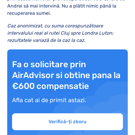
Andrei să mai intervină. Nu a plătit nimic până la
recuperarea sumei.
Caz anonimizat, cu suma corespunzătoare
intervalului real al rutei Cluj spre Londra Luton;
rezultatele variază de la caz la caz.
Fa o solicitare prin
AirAdvisor si obtine pana la
€600 compensatie
Afla cat ai de primit astazi.
Verifică-ți zboru