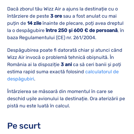
Dacă zborul tău Wizz Air a ajuns la destinație cu o
întârziere de peste
3 ore
sau a fost anulat cu mai
puțin de
14 zile
înainte de plecare, poți avea dreptul
la o despăgubire
între 250 și 600 € de persoană
, în
baza Regulamentului (CE) nr. 261/2004.
Despăgubirea poate fi datorată chiar și atunci când
Wizz Air invocă o problemă tehnică obișnuită. În
România ai la dispoziție
3 ani
ca să ceri banii și poți
estima rapid suma exactă folosind
calculatorul de
despăgubiri
.
Întârzierea se măsoară din momentul în care se
deschid ușile avionului la destinație. Ora aterizării pe
pistă nu este luată în calcul.
Pe scurt