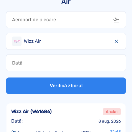
Air
Wizz Air
Verifică zborul
Wizz Air
(
W61686
)
Anulat
Dată:
8 aug. 2026
22:45