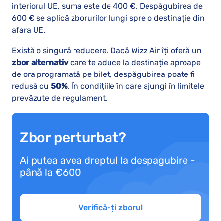
interiorul UE, suma este de 400 €. Despăgubirea de
600 € se aplică zborurilor lungi spre o destinație din
afara UE.
Există o singură reducere. Dacă Wizz Air îți oferă un
zbor alternativ
care te aduce la destinație aproape
de ora programată pe bilet, despăgubirea poate fi
redusă cu
50%
. În condițiile în care ajungi în limitele
prevăzute de regulament.
Zbor perturbat?
Ai putea avea dreptul la despagubire -
până la €600
Verifică-ți zborul