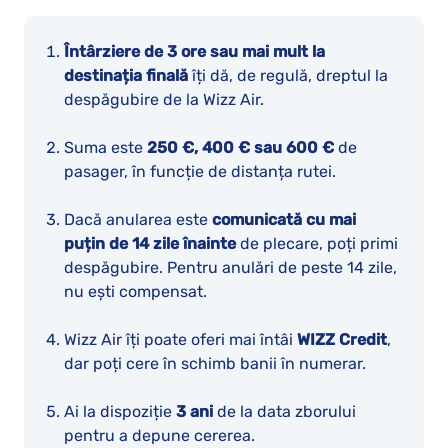
Întârziere de 3 ore sau mai mult la
destinația finală
îți dă, de regulă, dreptul la
despăgubire de la Wizz Air.
Suma este
250 €, 400 € sau 600 €
de
pasager, în funcție de distanța rutei.
Dacă anularea este
comunicată cu mai
puțin de 14 zile înainte
de plecare, poți primi
despăgubire. Pentru anulări de peste 14 zile,
nu ești compensat.
Wizz Air îți poate oferi mai întâi
WIZZ Credit
,
dar poți cere în schimb banii în numerar.
Ai la dispoziție
3 ani
de la data zborului
pentru a depune cererea.