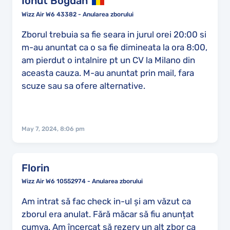
Ionut Bogdan
Wizz Air W6 43382 - Anularea zborului
Zborul trebuia sa fie seara in jurul orei 20:00 si
m-au anuntat ca o sa fie dimineata la ora 8:00,
am pierdut o intalnire pt un CV la Milano din
aceasta cauza. M-au anuntat prin mail, fara
scuze sau sa ofere alternative.
May 7, 2024, 8:06 pm
Florin
Wizz Air W6 10552974 - Anularea zborului
Am intrat să fac check in-ul și am văzut ca
zborul era anulat. Fără măcar să fiu anunțat
cumva. Am încercat să rezerv un alt zbor ca