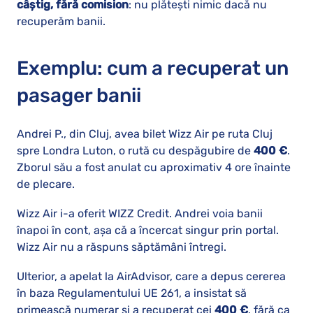
câștig, fără comision
: nu plătești nimic dacă nu
recuperăm banii.
Exemplu: cum a recuperat un
pasager banii
Andrei P., din Cluj, avea bilet Wizz Air pe ruta Cluj
spre Londra Luton, o rută cu despăgubire de
400 €
.
Zborul său a fost anulat cu aproximativ 4 ore înainte
de plecare.
Wizz Air i-a oferit WIZZ Credit. Andrei voia banii
înapoi în cont, așa că a încercat singur prin portal.
Wizz Air nu a răspuns săptămâni întregi.
Ulterior, a apelat la AirAdvisor, care a depus cererea
în baza Regulamentului UE 261, a insistat să
primească numerar și a recuperat cei
400 €
, fără ca