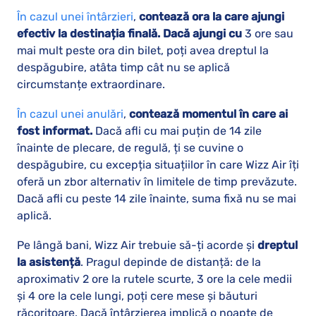
În cazul unei întârzieri
,
contează ora la care ajungi
efectiv la destinația finală. Dacă ajungi cu
3 ore sau
mai mult peste ora din bilet, poți avea dreptul la
despăgubire, atâta timp cât nu se aplică
circumstanțe extraordinare.
În cazul unei anulări
,
contează momentul în care ai
fost informat.
Dacă afli cu mai puțin de 14 zile
înainte de plecare, de regulă, ți se cuvine o
despăgubire, cu excepția situațiilor în care Wizz Air îți
oferă un zbor alternativ în limitele de timp prevăzute.
Dacă afli cu peste 14 zile înainte, suma fixă nu se mai
aplică.
Pe lângă bani, Wizz Air trebuie să-ți acorde și
dreptul
la asistență
. Pragul depinde de distanță: de la
aproximativ 2 ore la rutele scurte, 3 ore la cele medii
și 4 ore la cele lungi, poți cere mese și băuturi
răcoritoare. Dacă întârzierea implică o noapte de