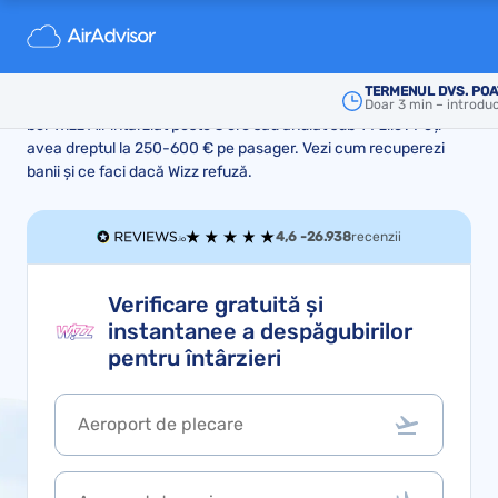
Despăgubire Wizz Air pentru
zbor anulat sau întârziat
TERMENUL DVS. POA
Doar 3 min – introduc
bor Wizz Air întârziat peste 3 ore sau anulat sub 14 zile? Poți
avea dreptul la 250-600 € pe pasager. Vezi cum recuperezi
banii și ce faci dacă Wizz refuză.
4,6 -
26.938
recenzii
Verificare gratuită și
instantanee a despăgubirilor
pentru întârzieri