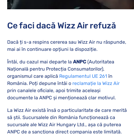
Ce faci dacă Wizz Air refuză
Dacă ți s-a respins cererea sau Wizz Air nu răspunde,
mai ai în continuare opțiuni la dispoziție.
Întâi, du cazul mai departe la
ANPC
(Autoritatea
Națională pentru Protecția Consumatorilor),
organismul care aplică
Regulamentul UE 261
în
România. Poți depune întâi o
reclamație la Wizz Air
prin canalele oficiale, apoi trimite aceleași
documente la ANPC și menționează clar motivul.
La Wizz Air există însă o particularitate de care merită
să știi. Sucursalele din România funcționează ca
sucursale ale Wizz Air Hungary Ltd., așa că puterea
ANPC de a sancționa direct compania este limitată.