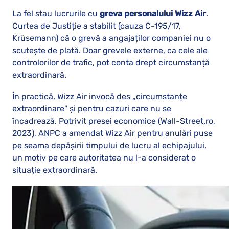
La fel stau lucrurile cu
greva personalului Wizz Air
.
Curtea de Justiție a stabilit (cauza C-195/17,
Krüsemann) că o grevă a angajaților companiei nu o
scutește de plată. Doar grevele externe, ca cele ale
controlorilor de trafic, pot conta drept circumstanță
extraordinară.
În practică, Wizz Air invocă des „circumstanțe
extraordinare" și pentru cazuri care nu se
încadrează. Potrivit presei economice (Wall-Street.ro,
2023), ANPC a amendat Wizz Air pentru anulări puse
pe seama depășirii timpului de lucru al echipajului,
un motiv pe care autoritatea nu l-a considerat o
situație extraordinară.