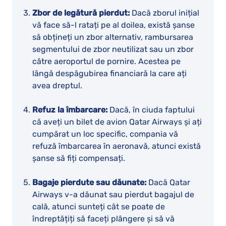
Zbor de legătură pierdut:
Dacă zborul inițial
vă face să-l ratați pe al doilea, există șanse
să obțineți un zbor alternativ, rambursarea
segmentului de zbor neutilizat sau un zbor
către aeroportul de pornire. Acestea pe
lângă despăgubirea financiară la care ați
avea dreptul.
Refuz la îmbarcare:
Dacă, în ciuda faptului
că aveți un bilet de avion Qatar Airways și ați
cumpărat un loc specific, compania vă
refuză îmbarcarea în aeronavă, atunci există
șanse să fiți compensați.
Bagaje pierdute sau dăunate:
Dacă Qatar
Airways v-a dăunat sau pierdut bagajul de
cală, atunci sunteți cât se poate de
îndreptățiți să faceți plângere și să vă