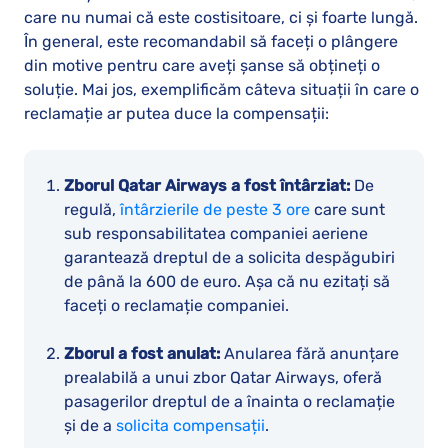
care nu numai că este costisitoare, ci și foarte lungă.
În general, este recomandabil să faceți o plângere
din motive pentru care aveți șanse să obțineți o
soluție. Mai jos, exemplificăm câteva situații în care o
reclamație ar putea duce la compensații:
Zborul Qatar Airways a fost întârziat:
De
regulă,
întârzierile de peste 3 ore
care sunt
sub responsabilitatea companiei aeriene
garantează dreptul de a solicita despăgubiri
de până la 600 de euro. Așa că nu ezitați să
faceți o reclamație companiei.
Zborul a fost anulat:
Anularea fără anunțare
prealabilă a unui zbor Qatar Airways, oferă
pasagerilor dreptul de a înainta o reclamație
și de a
solicita compensații
.