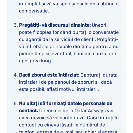
întâmplat și vă va spori șansele de a obține o
compensație.
Pregătiți-vă discursul dinainte:
Uneori
poate fi copleșitor când purtați o conversație
cu agenții de la serviciul de clienți. Pregătiți-
vă întrebările principale din timp pentru a nu
pierde timp și, eventual, bani din cauza unui
apel prea lung.
Dacă zborul este întârziat:
Capturați durata
întârzierii de pe panoul de zboruri și, dacă
este posibil, aflați motivul întârzierii.
Nu uitați să furnizați datele personale de
contact.
Uneori cei de la Qatar Airways vor
avea nevoie să vă contacteze. Când intrați în
contact cu cineva lăsați-le numărul de
telefon, adresa de e-mail sau chiar și adresa