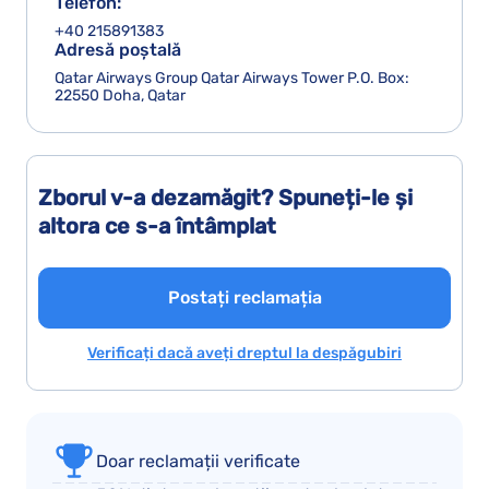
Telefon:
+40 215891383
Adresă poștală
Qatar Airways Group Qatar Airways Tower P.O. Box:
22550 Doha, Qatar
Zborul v-a dezamăgit? Spuneți-le și
altora ce s-a întâmplat
Postați reclamația
Verificați dacă aveți dreptul la despăgubiri
Doar reclamații verificate