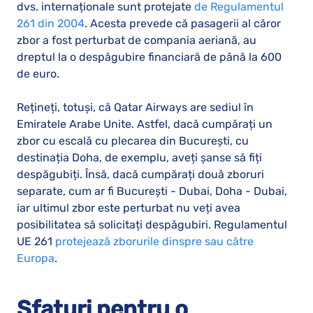
dvs. internaționale sunt protejate
de Regulamentul
261 din 2004
. Acesta prevede că pasagerii al căror
zbor a fost perturbat de compania aeriană, au
dreptul la o despăgubire financiară de până la 600
de euro.
Rețineți, totuși, că Qatar Airways are sediul în
Emiratele Arabe Unite. Astfel, dacă cumpărați un
zbor cu escală cu plecarea din București, cu
destinația Doha, de exemplu, aveți șanse să fiți
despăgubiți. Însă, dacă cumpărați două zboruri
separate, cum ar fi București - Dubai, Doha - Dubai,
iar ultimul zbor este perturbat nu veți avea
posibilitatea să solicitați despăgubiri. Regulamentul
UE 261
protejează zborurile dinspre sau către
Europa
.
Sfaturi pentru o