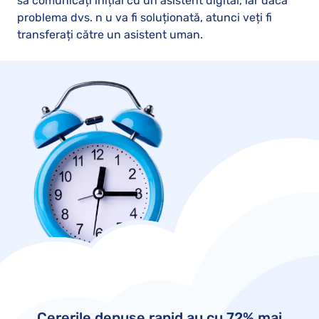
să comunicați inițial cu un asistent digital, iar dacă
problema dvs. n u va fi soluționată, atunci veți fi
transferați către un asistent uman.
Cererile depuse rapid au cu 72% mai