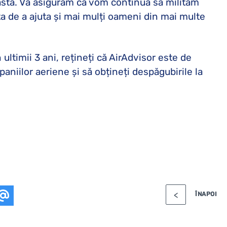
asta. Vă asigurăm că vom continua să milităm
ța de a ajuta și mai mulți oameni din mai multe
 ultimii 3 ani, rețineți că AirAdvisor este de
aniilor aeriene și să obțineți despăgubirile la
ÎNAPOI