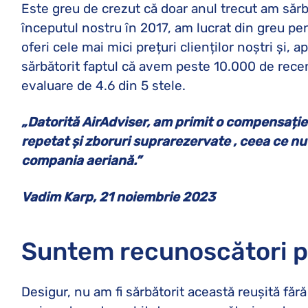
Este greu de crezut că doar anul trecut am sărbă
începutul nostru în 2017, am lucrat din greu pe
oferi cele mai mici prețuri clienților noștri și,
sărbătorit faptul că avem peste 10.000 de rec
evaluare de 4.6 din 5 stele.
„Datorită AirAdviser, am primit o compensație
repetat și zboruri suprarezervate , ceea ce nu
compania aeriană.”
Vadim Karp, 21 noiembrie 2023
Suntem recunoscători p
Desigur, nu am fi sărbătorit această reușită făr