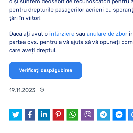
o și suntem deosebit de recunoscători pentru 
pentru drepturile pasagerilor aerieni cu speran
țări în viitor!
Dacă ați avut o
întârziere
sau
anulare de zbor
în
partea dvs. pentru a vă ajuta să vă opuneți comp
care aveți dreptul.
Verificați despăgubirea
19.11.2023