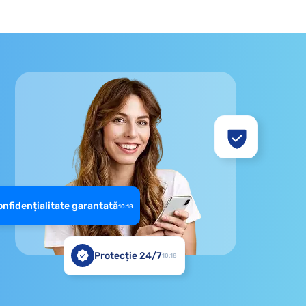
nfidențialitate garantată
10:18
Protecție 24/7
10:18