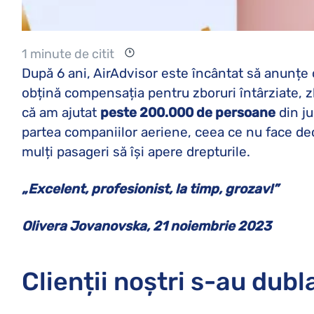
1 minute de citit
După 6 ani, AirAdvisor este încântat să anunțe 
obțină compensația pentru zboruri întârziate, z
că am ajutat
peste 200.000 de persoane
din ju
partea companiilor aeriene, ceea ce nu face de
mulți pasageri să își apere drepturile.
„Excelent, profesionist, la timp, grozav!”
Olivera Jovanovska, 21 noiembrie 2023
Clienții noștri s-au dubl