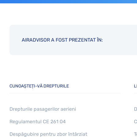
AIRADVISOR A FOST PREZENTAT ÎN:
CUNOAȘTEȚI-VĂ DREPTURILE
L
Drepturile pasagerilor aerieni
D
Regulamentul CE 261 04
C
Despăgubire pentru zbor întârziat
T