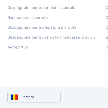
Despăgubire pentru anularea zborului
C
Rambursarea zborurilor
C
Despăgubire pentru legătură pierdute
C
Despăgubire pentru refuz la îmbarcarea în avion
Z
Aeroporturi
R
Română