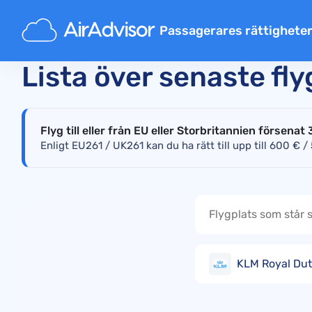
Startsida
Realtidsinformation om flygstörningar
Se
Passagerares rättighete
Ersättning försenat flyg
Lista över senaste fl
Inställda flyg ersättning
Ersättning för försenat baga
Flyg till eller från EU eller Storbritannien försenat 
Nekad ombordstigning
Enligt EU261 / UK261 kan du ha rätt till upp till 600 € /
Flygbolagsersättning
Flygbolag reklamationer
Ersättning vid flygstrejk
Bestämmelser
KLM Royal Dut