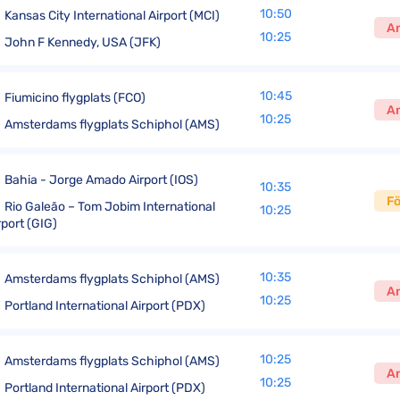
10:50
Kansas City International Airport (MCI)
A
10:25
John F Kennedy, USA (JFK)
10:45
Fiumicino flygplats (FCO)
A
10:25
Amsterdams flygplats Schiphol (AMS)
Bahia - Jorge Amado Airport (IOS)
10:35
Fö
Rio Galeão – Tom Jobim International
10:25
rport (GIG)
10:35
Amsterdams flygplats Schiphol (AMS)
A
10:25
Portland International Airport (PDX)
10:25
Amsterdams flygplats Schiphol (AMS)
A
10:25
Portland International Airport (PDX)