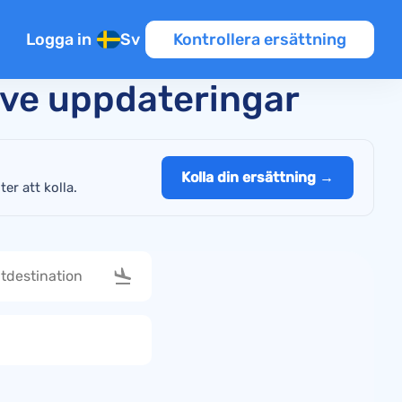
Logga in
Sv
Kontrollera ersättning
Live uppdateringar
Kolla din ersättning →
er att kolla.
nsioner
er