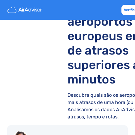
Os 10 piore
Verif
aeroportos
europeus e
de atrasos
superiores 
minutos
Descubra quais são os aerop
mais atrasos de uma hora (ou 
Analisamos os dados AirAdvis
atrasos, tempo e rotas.