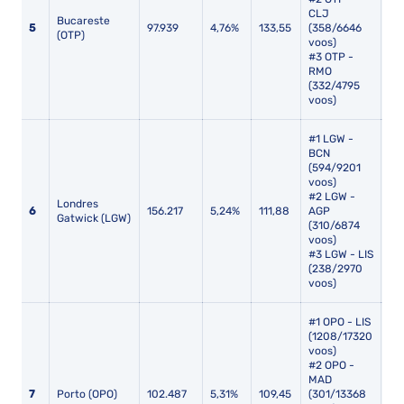
CLJ
Bucareste
5
97.939
4,76%
133,55
(358/6646
11,
(OTP)
voos)
#3 OTP -
RMO
(332/4795
voos)
#1 LGW -
BCN
(594/9201
voos)
#2 LGW -
Londres
6
156.217
5,24%
111,88
AGP
12
Gatwick (LGW)
(310/6874
voos)
#3 LGW - LIS
(238/2970
voos)
#1 OPO - LIS
(1208/17320
voos)
#2 OPO -
MAD
7
Porto (OPO)
102.487
5,31%
109,45
(301/13368
12,