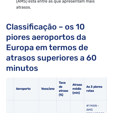
(AMS) está entre as que apresentam mais
atrasos.
Classificação – os 10
piores aeroportos da
Europa em termos de
atrasos superiores a 60
minutos
Taxa
Atraso
de
As 3 piores
Tot
Aeroporto
Voos/ano
médio
atraso
rotas
po
(min)
(%)
#1 MAN -
AMS