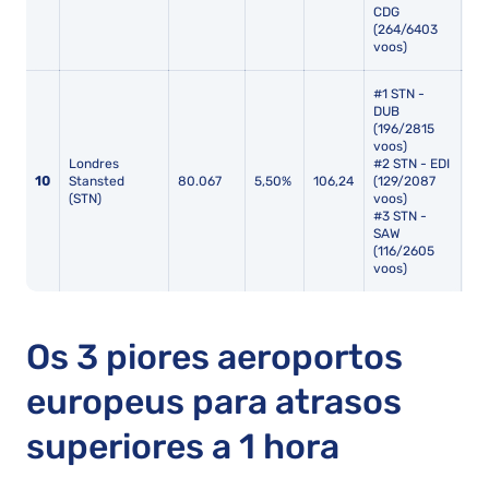
CDG
(264/6403
voos)
#1 STN -
DUB
(196/2815
voos)
Londres
#2 STN - EDI
10
Stansted
80.067
5,50%
106,24
(129/2087
13,
(STN)
voos)
#3 STN -
SAW
(116/2605
voos)
Os 3 piores aeroportos
europeus para atrasos
superiores a 1 hora