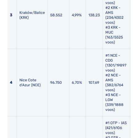
voos)
#2 KRK -
Kraków/Balice
AMS
3
58.552
4,99%
138,23
10
(KRK)
(234/4302
voos)
#3 KRK -
MUC
(163/5525
voos)
#1 NCE -
CDG
(1301/19897
voos)
#2 NCE -
Nice Cote
AMS
4
96.750
6,70%
107,69
10
d’Azur (NCE)
(382/6764
voos)
#3 NCE -
LGW
(339/1888
voos)
#1 OTP - IAS
(421/6106
voos)
#2 OTP -