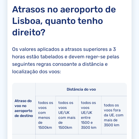
Atrasos no aeroporto de
Lisboa, quanto tenho
direito?
Os valores aplicados a atrasos superiores a 3
horas estão tabelados e devem reger-se pelas
seguintes regras consoante a distância e
localização dos voos:
Distância do voo
Atraso do
todos os
todos os
todos os
todos os
voo no
voos
voos
voos
voos fora
aeroporto
com
UE/UK
UE/UK
da UE, com
de destino
menos
com mais
entre
mais de
de
de
1500 e
3500 km
1500km
1500km
3500 km