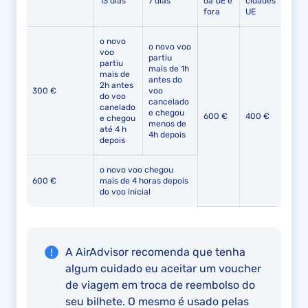
13 dias
7 dias
da UE e
cidades
fora
UE
o novo
o novo voo
voo
partiu
partiu
mais de 1h
mais de
antes do
2h antes
300 €
voo
do voo
cancelado
canelado
e chegou
600 €
400 €
e chegou
menos de
até 4 h
4h depois
depois
o novo voo chegou
600 €
mais de 4 horas depois
do voo inicial
A AirAdvisor recomenda que tenha
algum cuidado eu aceitar um voucher
de viagem em troca de reembolso do
seu bilhete. O mesmo é usado pelas