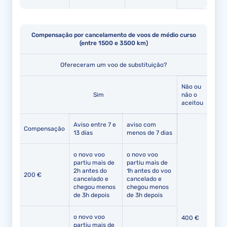
Compensação por cancelamento de voos de médio curso
(entre 1500 e 3500 km)
Ofereceram um voo de substituição?
Não ou
Sim
não o
aceitou
Aviso entre 7 e
aviso com
Compensação
13 dias
menos de 7 dias
o novo voo
o novo voo
partiu mais de
partiu mais de
2h antes do
1h antes do voo
200 €
cancelado e
cancelado e
chegou menos
chegou menos
de 3h depois
de 3h depois
o novo voo
400 €
partiu mais de