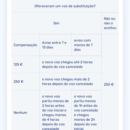
Ofereceram um voo de substituição?
Não ou
Sim
não o
aceitou
aviso com
Aviso entre 7 e
Compensação
menos de 7
13 dias
dias
o novo voo chegou até 2 horas
125 €
depois do voo cancelado
o novo voo chegou mais de 2
250 €
horas depois do voo cancelado
250 €
o novo voo
o novo voo
partiu menos de
partiu menos
2 horas antes
de 1h antes do
do voo inicial e
voo cancelado
Nenhum
chegou menos
e chegou
de 4 horas
menos de 2h
depois do voo
depois do voo
cancelado
inicial