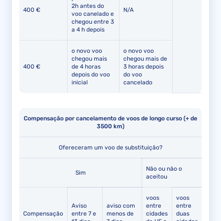
2h antes do
400 €
N/A
voo canelado e
chegou entre 3
a 4 h depois
o novo voo
o novo voo
chegou mais
chegou mais de
400 €
de 4 horas
3 horas depois
depois do voo
do voo
inicial
cancelado
Compensação por cancelamento de voos de longo curso (+ de
3500 km)
Ofereceram um voo de substituição?
Não ou não o
Sim
aceitou
voos
voos
Aviso
aviso com
entre
entre
Compensação
entre 7 e
menos de
cidades
duas