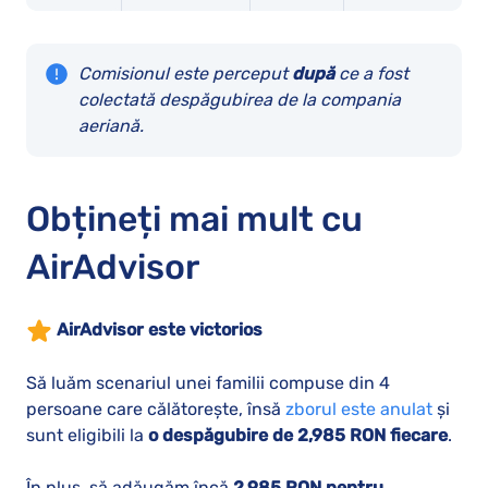
Comisionul este perceput
după
ce a fost
colectată despăgubirea de la compania
aeriană.
Obțineți mai mult cu
AirAdvisor
AirAdvisor este victorios
Să luăm scenariul unei familii compuse din 4
persoane care călătorește, însă
zborul este anulat
și
sunt eligibili la
o despăgubire de 2,985 RON fiecare
.
În plus, să adăugăm încă
2,985 RON pentru