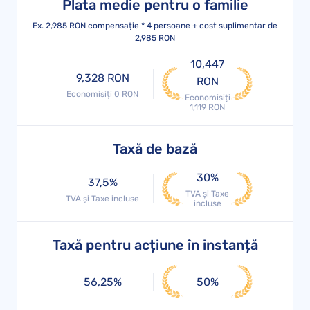
Plata medie pentru o familie
Ex. 2,985 RON compensație * 4 persoane + cost suplimentar de
2,985 RON
10,447
9,328 RON
RON
Economisiți 0 RON
Economisiți
1,119 RON
Taxă de bază
30%
37,5%
TVA și Taxe
TVA și Taxe incluse
incluse
Taxă pentru acțiune în instanță
56,25%
50%