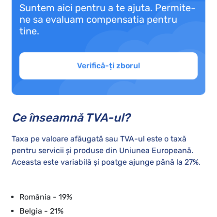
Suntem aici pentru a te ajuta. Permite-
ne sa evaluam compensatia pentru
tine.
Verifică-ți zborul
Ce înseamnă TVA-ul?
Taxa pe valoare afăugată sau TVA-ul este o taxă
pentru servicii și produse din Uniunea Europeană.
Aceasta este variabilă și poatge ajunge până la 27%.
România - 19%
Belgia - 21%