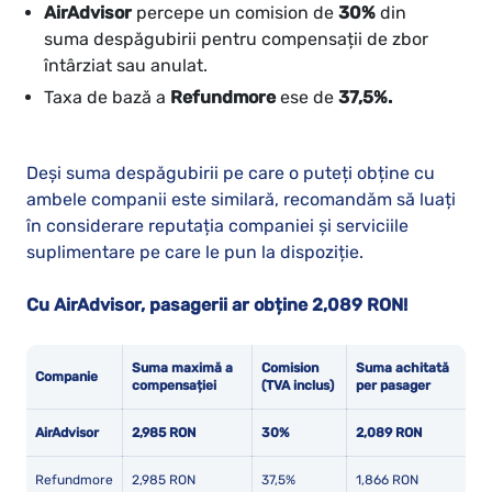
AirAdvisor
percepe un comision de
30%
din
suma despăgubirii pentru compensații de zbor
întârziat sau anulat.
Taxa de bază a
Refundmore
ese de
37,5%.
Deși suma despăgubirii pe care o puteți obține cu
ambele companii este similară, recomandăm să luați
în considerare reputația companiei și serviciile
suplimentare pe care le pun la dispoziție.
Cu AirAdvisor, pasagerii ar obține 2,089 RON!
Suma maximă a
Comision
Suma achitată
Companie
compensației
(TVA inclus)
per pasager
AirAdvisor
2,985 RON
30%
2,089 RON
Refundmore
2,985 RON
37,5%
1,866 RON