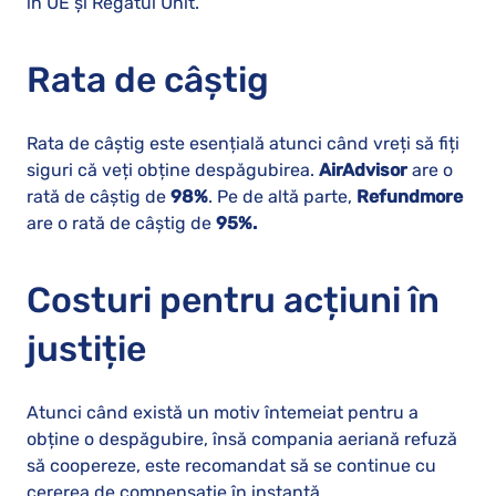
în UE și Regatul Unit.
Rata de câștig
Rata de câștig este esențială atunci când vreți să fiți
siguri că veți obține despăgubirea.
AirAdvisor
are o
rată de câștig de
98%
. Pe de altă parte,
Refundmore
are o rată de câștig de
95%.
Costuri pentru acțiuni în
justiție
Atunci când există un motiv întemeiat pentru a
obține o despăgubire, însă compania aeriană refuză
să coopereze, este recomandat să se continue cu
cererea de compensație în instanță.