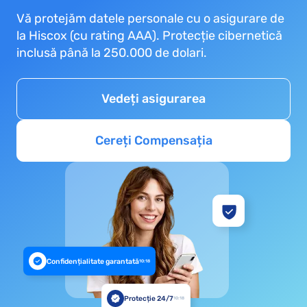
Vă protejăm datele personale cu o asigurare de
la Hiscox (cu rating AAA). Protecție cibernetică
inclusă până la 250.000 de dolari.
Vedeți asigurarea
Cereți Compensația
Confidențialitate garantată
10:18
Protecție 24/7
10:18