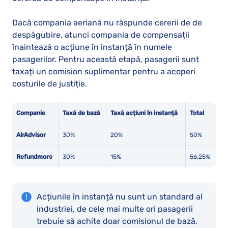
Dacă compania aeriană nu răspunde cererii de de
despăgubire, atunci compania de compensații
înaintează o acțiune în instanță în numele
pasagerilor. Pentru această etapă, pasagerii sunt
taxați un comision suplimentar pentru a acoperi
costurile de justiție.
Companie
Taxă de bază
Taxă acțiuni în instanță
Total
AirAdvisor
30%
20%
50%
Refundmore
30%
15%
56,25%
Acțiunile în instanță nu sunt un standard al
industriei, de cele mai multe ori pasagerii
trebuie să achite doar comisionul de bază.