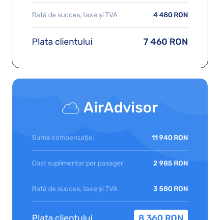
Rată de succes, taxe și TVA
4 480 RON
Plata clientului
7 460 RON
AirAdvisor
Suma compensației
11 940 RON
Cost suplimentar per pasager
2 985 RON
Rată de succes, taxe și TVA
3 580 RON
Plata clientului
8 360 RON