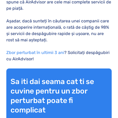
spune că AirAdvisor are cele mai complete servicii de
pe piață.
Așadar, dacă sunteți în căutarea unei companii care
are acoperire internațională, o rată de câștig de 98%
și servicii de despăgubire rapide și ușoare, nu are
rost să mai așteptați.
Zbor perturbat în ultimii 3 ani
? Solicitați despăgubiri
cu AirAdvisor!
Sa iti dai seama cat ti se
cuvine pentru un zbor
perturbat poate fi
complicat