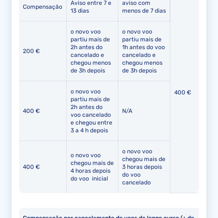
Aviso entre 7 e
aviso com
Compensação
13 dias
menos de 7 dias
o novo voo
o novo voo
partiu mais de
partiu mais de
2h antes do
1h antes do voo
200 €
cancelado e
cancelado e
chegou menos
chegou menos
de 3h depois
de 3h depois
o novo voo
400 €
partiu mais de
2h antes do
400 €
N/A
voo cancelado
e chegou entre
3 a 4 h depois
o novo voo
o novo voo
chegou mais de
chegou mais de
400 €
3 horas depois
4 horas depois
do voo
do voo inicial
cancelado