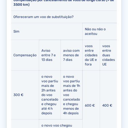
Compensação por cancelamento de voos de longo curso (+ de
3500 km)
Ofereceram um voo de substituição?
Não ou não o
Sim
aceitou
voos
voos
Aviso
aviso com
entre
entre
Compensação
entre 7 e
menos de
cidades
duas
13 dias
7 dias
da UE e
cidades
fora
UE
o novo
o novo
voo partiu
voo partiu
mais de
mais de 1h
2h antes
antes do
300 €
do voo
voo
cancelado
cancelado
e chegou
e chegou
600 €
400 €
até 4 h
menos de
depois
4h depois
o novo voo chegou