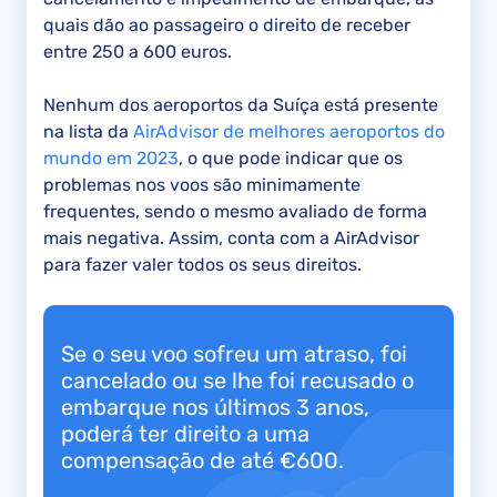
quais dão ao passageiro o direito de receber
entre 250 a 600 euros.
Nenhum dos aeroportos da Suíça está presente
na lista da
AirAdvisor de melhores aeroportos do
mundo em 2023
, o que pode indicar que os
problemas nos voos são minimamente
frequentes, sendo o mesmo avaliado de forma
mais negativa. Assim, conta com a AirAdvisor
para fazer valer todos os seus direitos.
Se o seu voo sofreu um atraso, foi
cancelado ou se lhe foi recusado o
embarque nos últimos 3 anos,
poderá ter direito a uma
compensação de até €600.