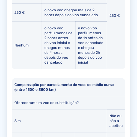
o novo voo chegou mais de 2
250 €
horas depois do voo cancelado
250 €
o novo voo
o novo voo
partiu menos de
partiu menos
2 horas antes
de 1h antes do
do voo inicial e
voo cancelado
Nenhum
chegou menos
e chegou
de 4 horas
menos de 2h
depois do voo
depois do voo
cancelado
inicial
Compensação por cancelamento de voos de médio curso
(entre 1500 e 3500 km)
Ofereceram um voo de substituição?
Não ou
Sim
não o
aceitou