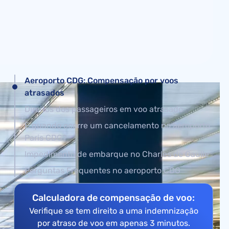
Aeroporto CDG: Compensação por voos
atrasados
Direitos dos passageiros em voo atrasado
E quando ocorre um cancelamento no aeroporto
Paris CDG?
Impedimento de embarque no Charles de Gaulle
Perguntas Frequentes no aeroporto CDG
Calculadora de compensação de voo:
Verifique se tem direito a uma indemnização
por atraso de voo em apenas 3 minutos.