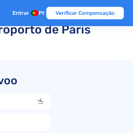
Entrar
Pt
Verificar Compensação
roporto de Paris
l
ão
 voo