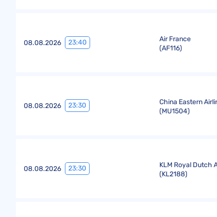
Air France
23:40
08.08.2026
(
AF116
)
China Eastern Airl
23:30
08.08.2026
(
MU1504
)
KLM Royal Dutch Ai
23:30
08.08.2026
(
KL2188
)