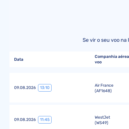
Se vir o seu voo na
Companhia aérea
Data
voo
Air France
13:10
09.08.2026
(
AF1648
)
WestJet
11:45
09.08.2026
(
WS49
)