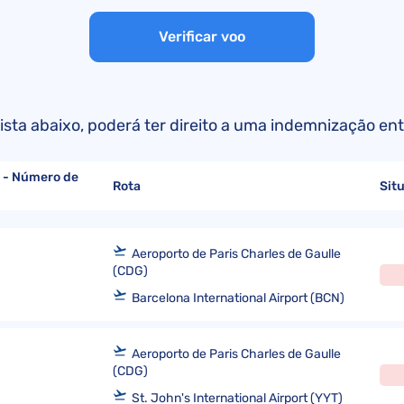
Reembolso easyjet
Reclamações da EasyJet
Compensação EU261
Verificar voo
Air France reembolso
Reclamações da Iberia Airlines
Convenção de Montreal
KLM reembolso
Reclamações da TAP Air Portugal
Convenção de Varsóvia
Reclamações da LATAM Airlines
 lista abaixo, poderá ter direito a uma indemnização en
 - Número de
Rota
Sit
Aeroporto de Paris Charles de Gaulle
(CDG)
Barcelona International Airport (BCN)
Aeroporto de Paris Charles de Gaulle
(CDG)
St. John's International Airport (YYT)