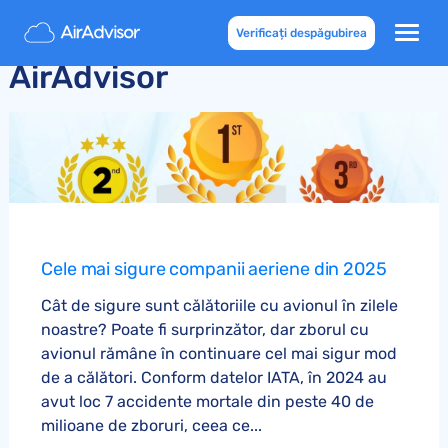
Blog de Călătorii cu Avionul
Verificați despăgubirea
AirAdvisor
Cele mai sigure companii aeriene din 2025
Cât de sigure sunt călătoriile cu avionul în zilele
noastre? Poate fi surprinzător, dar zborul cu
avionul rămâne în continuare cel mai sigur mod
de a călători. Conform datelor IATA, în 2024 au
avut loc 7 accidente mortale din peste 40 de
milioane de zboruri, ceea ce...