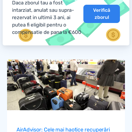
Daca zborul tau a fost
intarziat, anulat sau supra-
Verifică
rezervat in ultimii 3 ani, ai
zborul
putea fi eligibil pentru o
compensatie de pana la €600
AirAdvisor: Cele mai haotice recuperări