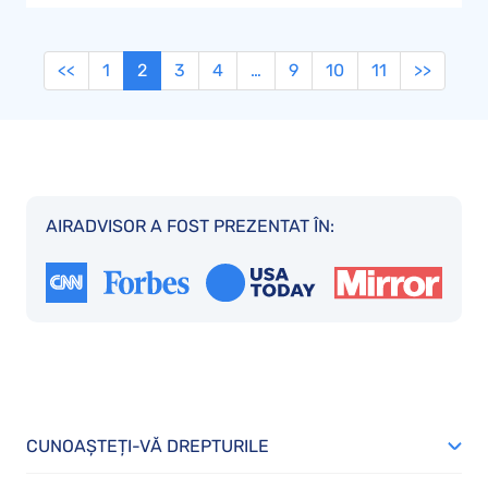
<<
1
2
3
4
…
9
10
11
>>
AIRADVISOR A FOST PREZENTAT ÎN:
CUNOAȘTEȚI-VĂ DREPTURILE