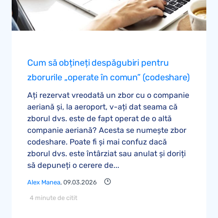
Cum să obțineți despăgubiri pentru
zborurile „operate în comun” (codeshare)
Ați rezervat vreodată un zbor cu o companie
aeriană și, la aeroport, v-ați dat seama că
zborul dvs. este de fapt operat de o altă
companie aeriană? Acesta se numește zbor
codeshare. Poate fi și mai confuz dacă
zborul dvs. este întârziat sau anulat și doriți
să depuneți o cerere de...
Alex Manea
, 09.03.2026
4 minute de citit