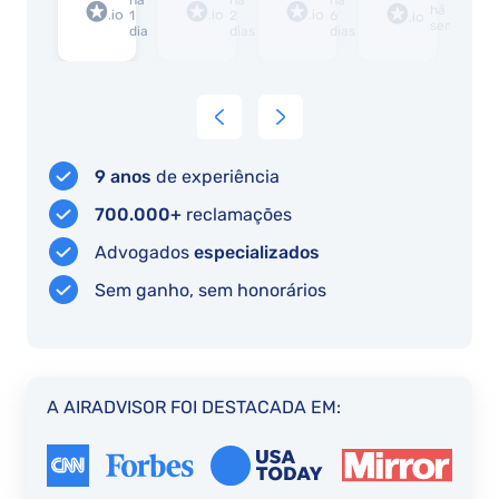
agora
há
há
há
há
há 1
duas
1
1
2
6
concluída
semana
o
dia
dia
dias
dias
restantes
processo
compensações.
foi
fácil
9 anos
de experiência
700.000+
reclamações
Advogados
especializados
Sem ganho, sem honorários
A AIRADVISOR FOI DESTACADA EM: