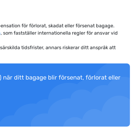
ensation för förlorat, skadat eller försenat bagage.
n
, som fastställer internationella regler för ansvar vid
rskilda tidsfrister, annars riskerar ditt anspråk att
när ditt bagage blir försenat, förlorat eller