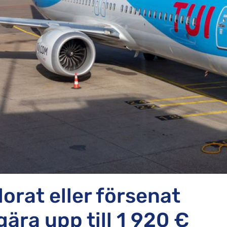
lorat eller försenat
ära upp till 1 920 €