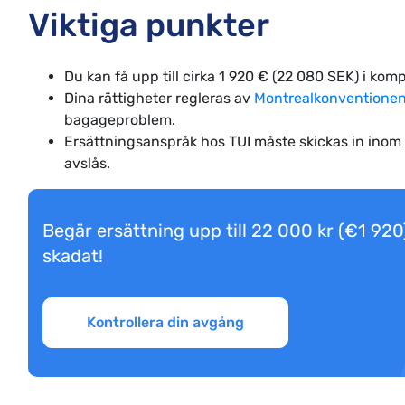
Viktiga punkter
Du kan få upp till cirka 1 920 € (22 080 SEK) i komp
Dina rättigheter regleras av
Montrealkonventione
bagageproblem.
Ersättningsanspråk hos TUI måste skickas in inom sä
avslås.
Begär ersättning upp till 22 000 kr (€1 920) 
skadat!
Kontrollera din avgång