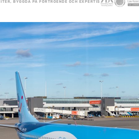
ITER, BYGGDA PÅ FÖRTROENDE OCH EXPERTIS