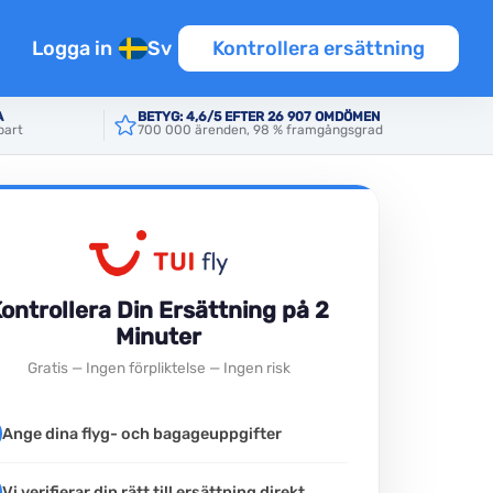
Logga in
Sv
Kontrollera ersättning
A
BETYG: 4,6/5 EFTER 26 907 OMDÖMEN
part
700 000 ärenden, 98 % framgångsgrad
nsioner
ontrollera Din Ersättning på 2
Minuter
er
Gratis — Ingen förpliktelse — Ingen risk
Ange dina flyg- och bagageuppgifter
Vi verifierar din rätt till ersättning direkt