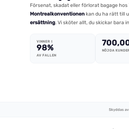
Försenat, skadat eller förlorat bagage hos
Montrealkonventionen
kan du ha rätt till u
ersättning
. Vi sköter allt, du skickar bara i
700,0
VINNER I
98%
NÖJDA KUNDE
AV FALLEN
Skyddas av