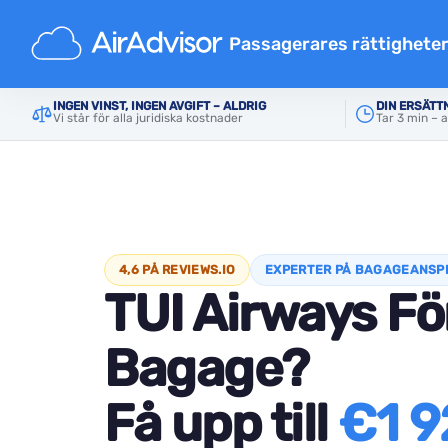
Passagerares rättighete
Ersättning försenat flyg
INGEN VINST, INGEN AVGIFT – ALDRIG
DIN ERSÄTT
Startsida
Ersättning försenad bagage: Din guide ti
Vi står för alla juridiska kostnader
Tar 3 min – 
Inställda flyg ersättning
Ersättning för försenat baga
Nekad ombordstigning
Flygbolagsersättning
Flygbolag reklamationer
4,6 PÅ REVIEWS.IO
EXPERTER PÅ BAGAGEANSP
TUI Airways Fö
Ersättning vid flygstrejk
Bestämmelser
Bagage?
Få upp till
€1 9