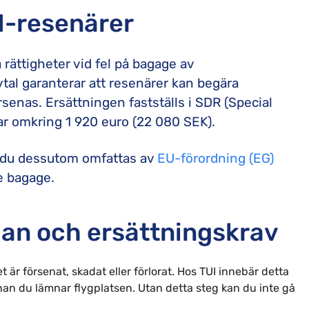
I-resenärer
rättigheter vid fel på bagage av
tal garanterar att resenärer kan begära
rsenas. Ersättningen fastställs i SDR (Special
ar omkring 1 920 euro (22 080 SEK).
kan du dessutom omfattas av
EU-förordning (EG)
e bagage.
lan och ersättningskrav
r försenat, skadat eller förlorat. Hos TUI innebär detta
nnan du lämnar flygplatsen. Utan detta steg kan du inte gå