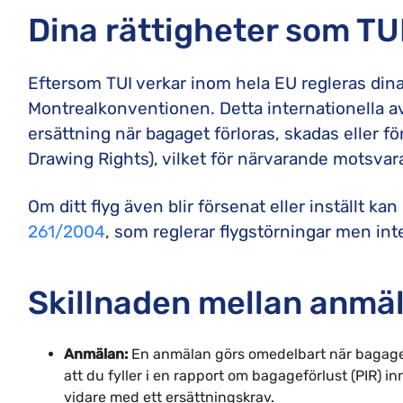
Dina rättigheter som TU
Eftersom TUI verkar inom hela EU regleras dina 
Montrealkonventionen. Detta internationella av
ersättning när bagaget förloras, skadas eller fö
Drawing Rights), vilket för närvarande motsvar
Om ditt flyg även blir försenat eller inställt 
261/2004
, som reglerar flygstörningar men int
Skillnaden mellan anmä
Anmälan:
En anmälan görs omedelbart när bagaget ä
att du fyller i en rapport om bagageförlust (PIR) i
vidare med ett ersättningskrav.