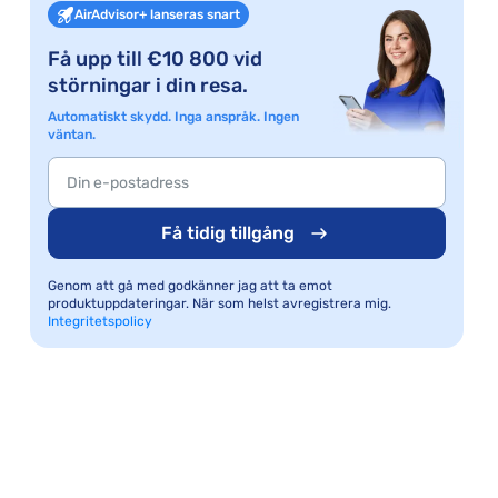
AirAdvisor+ lanseras snart
Få upp till €10 800 vid
störningar i din resa.
Automatiskt skydd. Inga anspråk. Ingen
väntan.
Få tidig tillgång
Genom att gå med godkänner jag att ta emot
produktuppdateringar. När som helst avregistrera mig.
Integritetspolicy