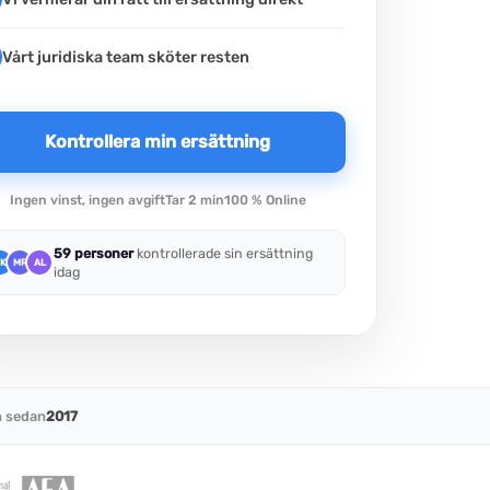
Vårt juridiska team sköter resten
Kontrollera min ersättning
Ingen vinst, ingen avgift
Tar 2 min
100 % Online
59 personer
kontrollerade sin ersättning
K
MR
AL
idag
 sedan
2017