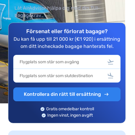
Låt AirAdvisor hjälpa dig med din TUI-
bagagekrav
Försenat eller förlorat bagage?
Du kan få upp till 21 000 kr (€1 920) i ersättning
om ditt incheckade bagage hanterats fel.
Kontrollera din rätt till ersättning
Gratis omedelbar kontroll
Ingen vinst, ingen avgift