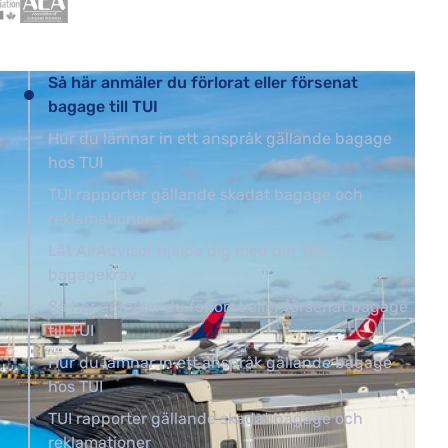
Så här anmäler du förlorat eller försenat
bagage till TUI
Hur du lämnar in ett anspråk gällande bagage
hos TUI
TUI rapporter gällande skadat bagage och
reklamationer
Låt AirAdvisor hjälpa dig med din TUI-
bagagekrav
Så här anmäler du förlorat eller försenat bagage
till TUI
Hur du lämnar in ett anspråk gällande bagage
hos TUI
TUI rapporter gällande skadat bagage och
reklamationer