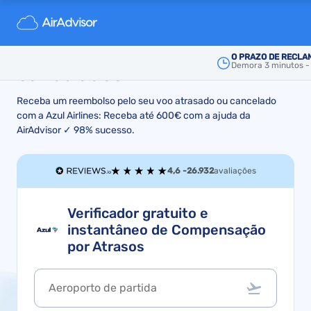
Reembolso Azul Brazilian
Airlines - Voos atrasados e
O PRAZO DE RECLA
Demora 3 minutos - i
cancelados
Receba um reembolso pelo seu voo atrasado ou cancelado
com a Azul Airlines: Receba até 600€ com a ajuda da
AirAdvisor ✓ 98% sucesso.
4,6 -
26.932
avaliações
Verificador gratuito e
instantâneo de Compensação
por Atrasos