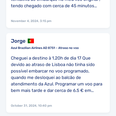
tendo chegado com cerca de 45 minutos
antes do voo (AD2694), não me deixaram
embarcar pois não havia tempo para
November 4, 2024, 3:15 pm
despachar as bagagens. cheguei ao meu
destino à 1.15h de dia 17-10-2024 em
campinas remarcaram o voo e deram um
Jorge
voucher de refeição no valor de 41 reais cada
Azul Brazilian Airlines AD 8751 - Atraso no voo
passageiro só a remarcação para outro voo
perca de um aluguer de viatura que eu já tinha
Cheguei a destino à 1.20h de dia 17 Que
feito e pago , e colocação de viagem nas
devido ao atraso de Lisboa não tinha sido
últimas poltronas do avião sem acesso ao
possível embarcar no voo programado,
bagageiro superior , tendo nós de efetuar a
quando me desloquei ao balcão de
viagem tipo sardinha em lata devido às
atendimento da Azul. Programar um voo para
bagagens que trazíamos de Lisboa. perca do
bem mais tarde e dar cerca de 6.5 € em
valor de aluguer da viatura
voucher refeição para cada viajante. Além de
ter chegado de madrugada , perdi um aluguer
October 31, 2024, 10:40 pm
de viatura que tinha contratado, além de um