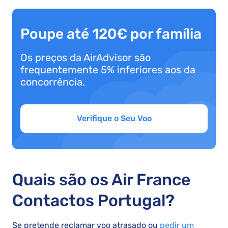
Poupe até 120€ por família
Os preços da AirAdvisor são
frequentemente 5% inferiores aos da
concorrência.
Verifique o Seu Voo
Quais são os Air France
Contactos Portugal?
Se pretende reclamar voo atrasado ou
pedir um