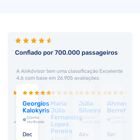
Confiado por 700.000 passageiros
A AirAdvisor tem uma classificação
Excelente
4,6
com base em
26.905
avaliações
ayne
Georgios
Maria
Júlia
Ahmed
B
ilson
Kalokyris
Júlia
Silveira
Berrehou
R
Fernandes
C
Cliente
Cliente
Cliente
Cliente
verificado
verificado
verificado
verificado
Lopes
T
Pereira
l
Decent
Ainda
Serviço
Cliente