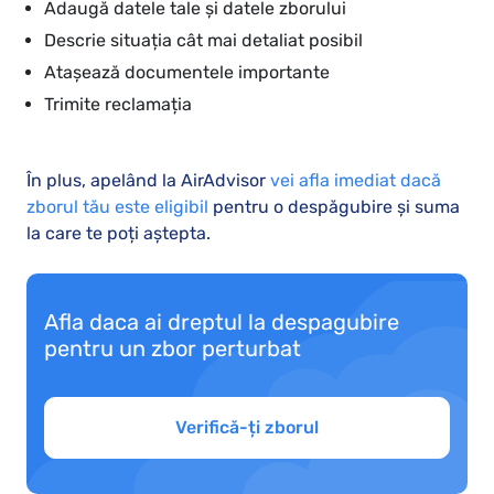
Adaugă datele tale și datele zborului
Descrie situația cât mai detaliat posibil
Atașează documentele importante
Trimite reclamația
În plus, apelând la AirAdvisor
vei afla imediat dacă
zborul tău este eligibil
pentru o despăgubire și suma
la care te poți aștepta.
Afla daca ai dreptul la despagubire
pentru un zbor perturbat
Verifică-ți zborul