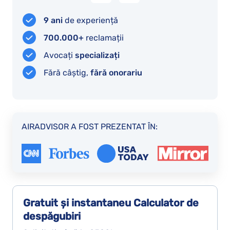
final
AirAdvisor
referitor
m-
9 ani
de experiență
la
au
700.000+
reclamații
recuperarea
ajutat
Avocați
specializați
banilor.
sa
Fără câștig,
fără onorariu
primesc.
AIRADVISOR A FOST PREZENTAT ÎN:
Gratuit și instantaneu
Calculator de
despăgubiri