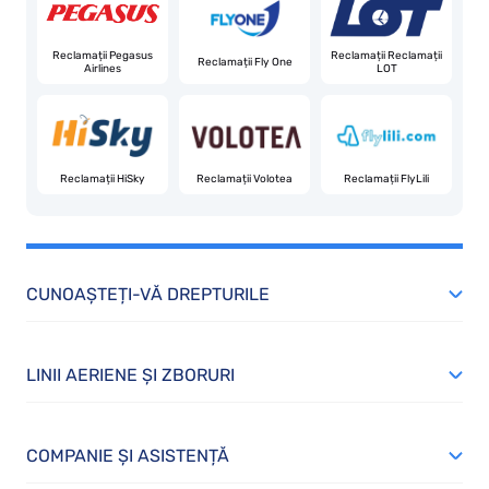
Reclamații Pegasus
Reclamații Reclamații
Reclamații Fly One
Airlines
LOT
Reclamații HiSky
Reclamații Volotea
Reclamații FlyLili
CUNOAȘTEȚI-VĂ DREPTURILE
LINII AERIENE ȘI ZBORURI
COMPANIE ȘI ASISTENȚĂ