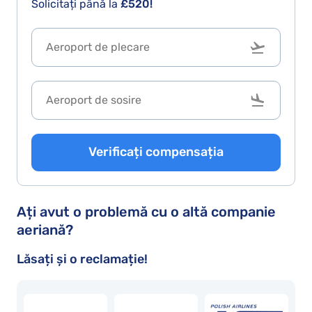
Solicitați până la
£520!
Verificați compensația
Ați avut o problemă cu o altă companie
aeriană?
Lăsați și o reclamație!