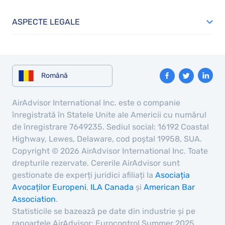
ASPECTE LEGALE
Română
AirAdvisor International Inc. este o companie
înregistrată în Statele Unite ale Americii cu numărul
de înregistrare 7649235. Sediul social: 16192 Coastal
Highway, Lewes, Delaware, cod poștal 19958, SUA.
Copyright © 2026 AirAdvisor International Inc. Toate
drepturile rezervate. Cererile AirAdvisor sunt
gestionate de experți juridici afiliați la
Asociația
Avocaților Europeni
,
ILA Canada
și
American Bar
Association
.
Statisticile se bazează pe date din industrie și pe
rapoartele AirAdvisor: Eurocontrol Summer 2025,