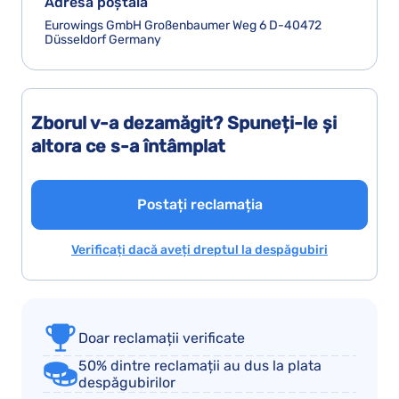
Adresă poștală
Eurowings GmbH Großenbaumer Weg 6 D-40472
Düsseldorf Germany
Zborul v-a dezamăgit? Spuneți-le și
altora ce s-a întâmplat
Postați reclamația
Verificați dacă aveți dreptul la despăgubiri
Doar reclamații verificate
50% dintre reclamații au dus la plata
despăgubirilor