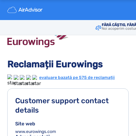
FĂRĂ CÂȘTIG, FĂRĂ
Noi acoperim costur
Reclamații Eurowings
evaluare bazată pe 575 de reclamații
Customer support contact
details
Site web
www.eurowings.com