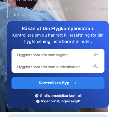
10. Undvik extra bagageavgifter genom att väga
ditt bagage
Räkan ut Din Flygkompensation:
Kontrollera om du har rätt till ersättning för din
flygförsening inom bara 3 minuter.
Kontrollera flyg
Gratis omedelbar kontroll
Ingen vinst, ingen avgift