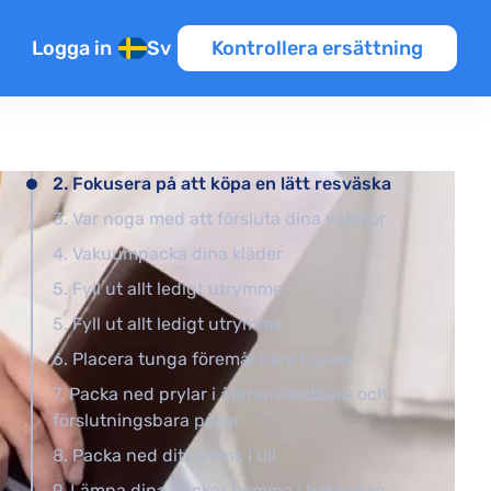
Logga in
Sv
Kontrollera ersättning
2. Fokusera på att köpa en lätt resväska
3. Var noga med att försluta dina vätskor
4. Vakuumpacka dina kläder
nsioner
5. Fyll ut allt ledigt utrymme
5. Fyll ut allt ledigt utrymme
er
6. Placera tunga föremål nära hjulen
7. Packa ned prylar i återanvändbara och
förslutningsbara påsar
8. Packa ned ditt smink i ull
9. Lämna dina böcker hemma i bokhyllan