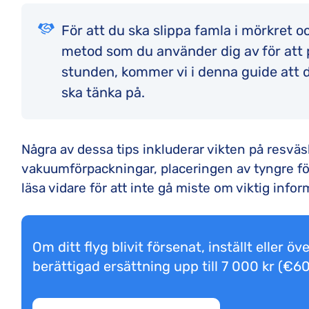
För att du ska slippa famla i mörkret o
metod som du använder dig av för att p
stunden, kommer vi i denna guide att d
ska tänka på.
Några av dessa tips inkluderar vikten på resväs
vakuumförpackningar, placeringen av tyngre för
läsa vidare för att inte gå miste om viktig infor
Om ditt flyg blivit försenat, inställt eller
berättigad ersättning upp till 7 000 kr (€6