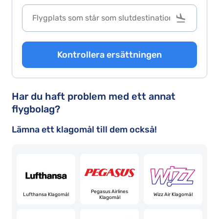
c
o
p
a
Kontrollera ersättningen
a
g
w
Har du haft problem med ett annat
D
flygbolag?
t
s
Lämna ett klagomål till dem också!
fl
A
r
c
Pegasus Airlines
in
Lufthansa Klagomål
Wizz Air Klagomål
Klagomål
t