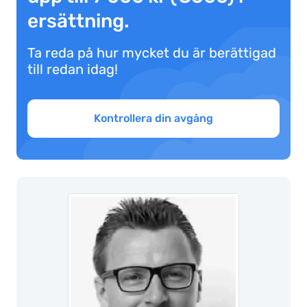
ersättning.
Ta reda på hur mycket du är berättigad
till redan idag!
Kontrollera din avgång