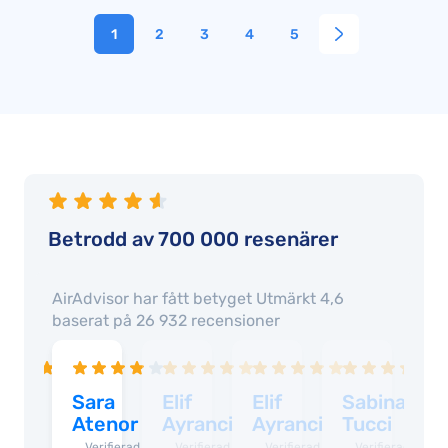
1
2
3
4
5
Betrodd av 700 000 resenärer
AirAdvisor har fått betyget
Utmärkt 4,6
baserat på
26 932
recensioner
aia
Sara
Elif
Elif
Sabina
D
liana
Atenor
Ayranci
Ayranci
Tucci
C
oicu
Verifierad
Verifierad
Verifierad
Verifierad