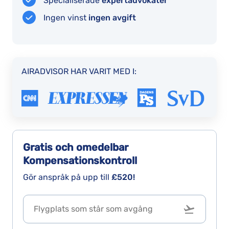
Specialiserade
expertadvokater
t
Ingen vinst
ingen avgift
i
b
t
e
AIRADVISOR HAR VARIT MED I:
s
w
r
O
C
M
Gratis och omedelbar
A
Kompensationskontroll
M
Gör anspråk på upp till
£520!
Is
w
t
p