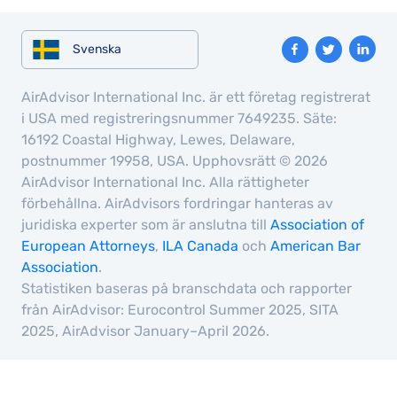
C
t
Svenska
S
fo
AirAdvisor International Inc. är ett företag registrerat
e
i USA med registreringsnummer 7649235. Säte:
tr
16192 Coastal Highway, Lewes, Delaware,
a
postnummer 19958, USA. Upphovsrätt © 2026
r
AirAdvisor International Inc. Alla rättigheter
förbehållna. AirAdvisors fordringar hanteras av
s
juridiska experter som är anslutna till
Association of
h
European Attorneys
,
ILA Canada
och
American Bar
ca
Association
.
st
Statistiken baseras på branschdata och rapporter
T
från AirAdvisor: Eurocontrol Summer 2025, SITA
m
2025, AirAdvisor January–April 2026.
li
A