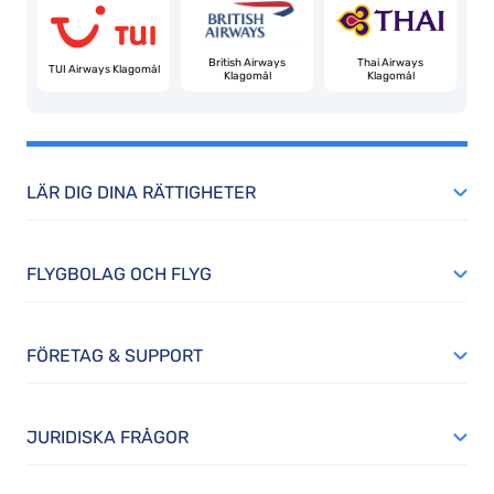
e
w
w
British Airways
Thai Airways
TUI Airways Klagomål
Klagomål
Klagomål
c
a
h
e
LÄR DIG DINA RÄTTIGHETER
w
n
m
FLYGBOLAG OCH FLYG
t
j
FÖRETAG & SUPPORT
fe
b
r
JURIDISKA FRÅGOR
a
p