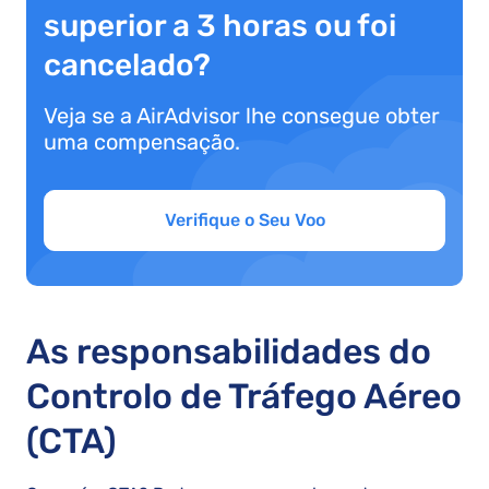
superior a 3 horas ou foi
cancelado?
Veja se a AirAdvisor lhe consegue obter
uma compensação.
Verifique o Seu Voo
As responsabilidades do
Controlo de Tráfego Aéreo
(CTA)