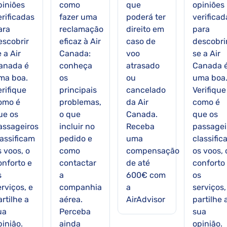
piniões
como
que
opiniões
erificadas
fazer uma
poderá ter
verificad
ara
reclamação
direito em
para
escobrir
eficaz à Air
caso de
descobri
 a Air
Canada:
voo
se a Air
anada é
conheça
atrasado
Canada 
ma boa.
os
ou
uma boa
erifique
principais
cancelado
Verifique
omo é
problemas,
da Air
como é
ue os
o que
Canada.
que os
assageiros
incluir no
Receba
passagei
lassificam
pedido e
uma
classific
s voos, o
como
compensação
os voos, 
onforto e
contactar
de até
conforto
s
a
600€ com
os
rviços, e
companhia
a
serviços,
rtilhe a
aérea.
AirAdvisor
partilhe 
ua
Perceba
sua
pinião.
ainda
opinião.