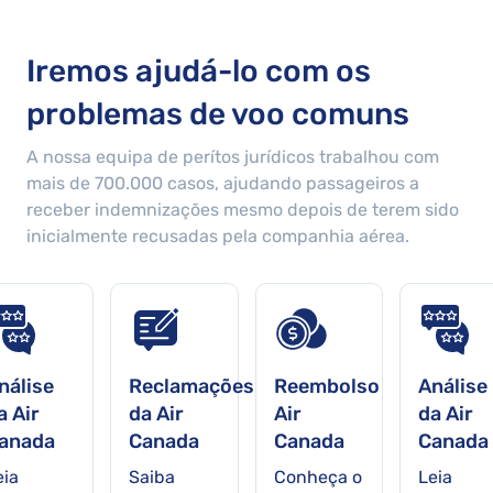
Iremos ajudá-lo com os
problemas de voo comuns
A nossa equipa de perítos jurídicos trabalhou com
mais de
700.000
casos, ajudando passageiros a
receber indemnizações mesmo depois de terem sido
inicialmente recusadas pela companhia aérea.
nálise
Reclamações
Reembolso
Análise
a Air
da Air
Air
da Air
anada
Canada
Canada
Canada
eia
Saiba
Conheça o
Leia