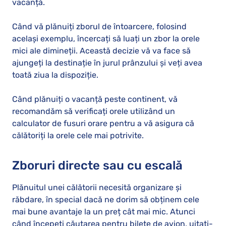
vacanță.
Când vă plănuiți zborul de întoarcere, folosind
același exemplu, încercați să luați un zbor la orele
mici ale dimineții. Această decizie vă va face să
ajungeți la destinație în jurul prânzului și veți avea
toată ziua la dispoziție.
Când plănuiți o vacanță peste continent, vă
recomandăm să verificați orele utilizând un
calculator de fusuri orare pentru a vă asigura că
călătoriți la orele cele mai potrivite.
Zboruri directe sau cu escală
Plănuitul unei călătorii necesită organizare și
răbdare, în special dacă ne dorim să obținem cele
mai bune avantaje la un preț cât mai mic. Atunci
când începeți căutarea pentru bilete de avion, uitați-