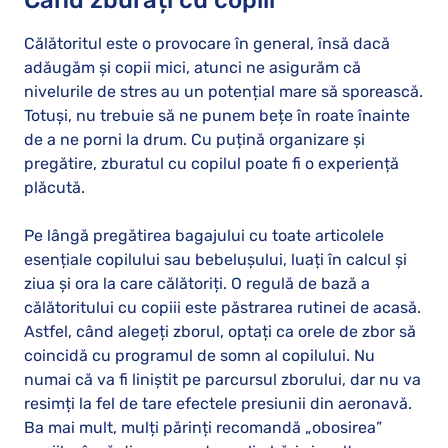
Când zburați cu copiii
Călătoritul este o provocare în general, însă dacă
adăugăm și copii mici, atunci ne asigurăm că
nivelurile de stres au un potențial mare să sporească.
Totuși, nu trebuie să ne punem bețe în roate înainte
de a ne porni la drum. Cu puțină organizare și
pregătire, zburatul cu copilul poate fi o experiență
plăcută.
Pe lângă pregătirea bagajului cu toate articolele
esențiale copilului sau bebelușului, luați în calcul și
ziua și ora la care călătoriți. O regulă de bază a
călătoritului cu copiii este păstrarea rutinei de acasă.
Astfel, când alegeți zborul, optați ca orele de zbor să
coincidă cu programul de somn al copilului. Nu
numai că va fi liniștit pe parcursul zborului, dar nu va
resimți la fel de tare efectele presiunii din aeronavă.
Ba mai mult, mulți părinți recomandă „obosirea”