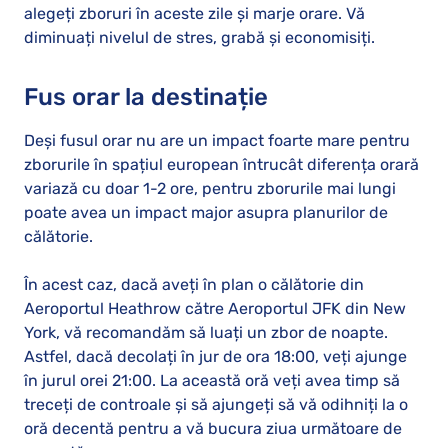
alegeți zboruri în aceste zile și marje orare. Vă
diminuați nivelul de stres, grabă și economisiți.
Fus orar la destinație
Deși fusul orar nu are un impact foarte mare pentru
zborurile în spațiul european întrucât diferența orară
variază cu doar 1-2 ore, pentru zborurile mai lungi
poate avea un impact major asupra planurilor de
călătorie.
În acest caz, dacă aveți în plan o călătorie din
Aeroportul Heathrow către Aeroportul JFK din New
York, vă recomandăm să luați un zbor de noapte.
Astfel, dacă decolați în jur de ora 18:00, veți ajunge
în jurul orei 21:00. La această oră veți avea timp să
treceți de controale și să ajungeți să vă odihniți la o
oră decentă pentru a vă bucura ziua următoare de