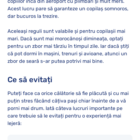
copiilor încă din aeroport cu plimbări și mult mers.
Acest lucru pare să garanteze un copilaș somnoros,
dar bucuros la trezire.
Aceleași reguli sunt valabile și pentru copilașii mai
mari. Dacă sunt mai morocănoși dimineața, optați
pentru un zbor mai târziu în timpul zile. Iar dacă știți
că pot dormi în mașini, trenuri și avioane, atunci un
zbor de seară s-ar putea potrivi mai bine.
Ce să evitați
Puteți face ca orice călătorie să fie plăcută și cu mai
puțin stres făcând câțiva pași chiar înainte de a vă
porni mai drum. Iată câteva lucruri importante pe
care trebuie să le evitați pentru o experiență mai
lejeră: