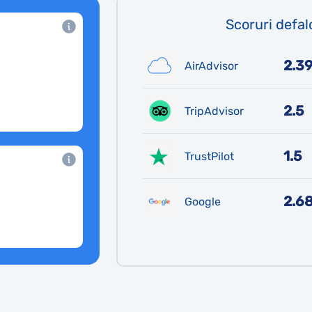
Scoruri defal
2.3
AirAdvisor
2.5
TripAdvisor
1.5
TrustPilot
2.6
Google