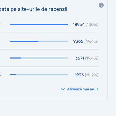
cate pe site-urile de recenzii
9
18954
(100%)
9365
(49.4%)
3671
(19.4%)
8
1933
(10.2%)
Afișează mai mult