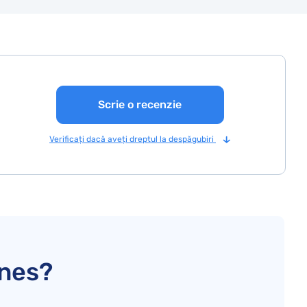
Scrie o recenzie
Verificați dacă aveți dreptul la despăgubiri
ines?