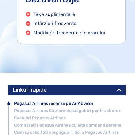
Taxe suplimentare
Întârzieri frecvente
Modificări frecvente ale orarului
Linkuri rapide
Pegasus Airlines recenzii pe AirAdvisor
Pegasus Airlines Căutare despăgubiri pentru zboruri
Evaluări Pegasus Airlines
Comparați Pegasus Airlines cu alte companii aeriene
Cum să solicitați despăgubiri de la Pegasus Airlines