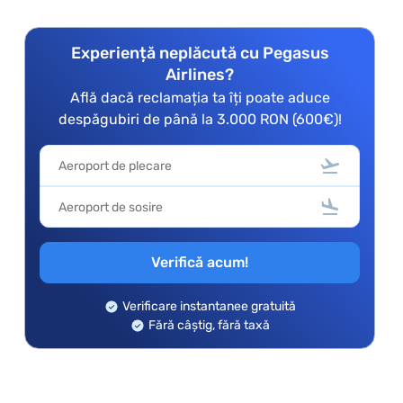
Experiență neplăcută cu Pegasus
Airlines?
Află dacă reclamația ta îți poate aduce
despăgubiri de până la 3.000 RON (600€)!
Verifică acum!
Verificare instantanee gratuită
Fără câștig, fără taxă