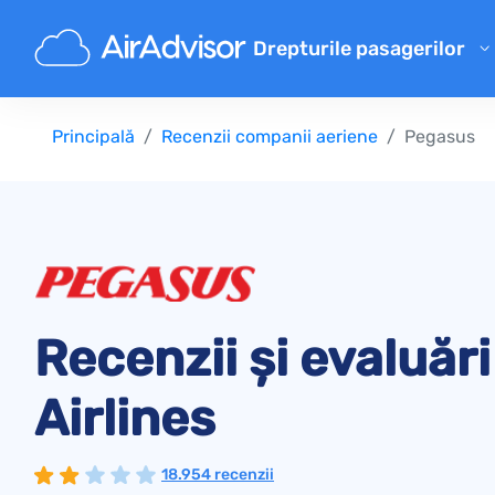
Drepturile pasagerilor
Calculator de despăgubiri pe
Principală
Recenzii companii aeriene
Pegasus
Despăgubire pentru zbor întâ
Despăgubire pentru zbor anu
Despăgubiri pentru bagaje p
Despăgubire pentru refuz la 
Compensațiile companiilor a
Recenzii și evaluăr
Reclamații ale companiilor ae
Despăgubiri pentru greva co
Airlines
Reglementări
18.954 recenzii