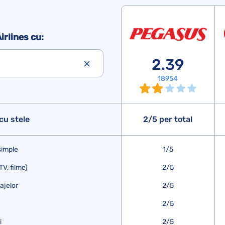
rlines cu:
2.39
18954
cu stele
2/5 per total
simple
1/5
TV, filme)
2/5
ajelor
2/5
2/5
i
2/5