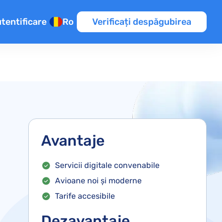
tentificare
Ro
Verificați despăgubirea
te
rul
ice
Avantaje
Servicii digitale convenabile
Avioane noi și moderne
Tarife accesibile
Dezavantaje