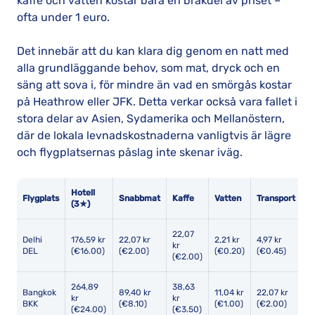
kaffe och vatten kostar bara en bråkdel av priset –
ofta under 1 euro.
Det innebär att du kan klara dig genom en natt med
alla grundläggande behov, som mat, dryck och en
säng att sova i, för mindre än vad en smörgås kostar
på Heathrow eller JFK. Detta verkar också vara fallet i
stora delar av Asien, Sydamerika och Mellanöstern,
där de lokala levnadskostnaderna vanligtvis är lägre
och flygplatsernas påslag inte skenar iväg.
Hotell
Flygplats
Snabbmat
Kaffe
Vatten
Transport
T
(3★)
22,07
Delhi
176,59 kr
22,07 kr
2,21 kr
4,97 kr
11
kr
DEL
(€16.00)
(€2.00)
(€0.20)
(€0.45)
(
(€2.00)
264,89
38,63
Bangkok
89,40 kr
11,04 kr
22,07 kr
8
kr
kr
BKK
(€8.10)
(€1.00)
(€2.00)
(
(€24.00)
(€3.50)