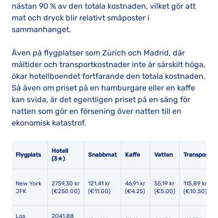
nästan 90 % av den totala kostnaden, vilket gör att
mat och dryck blir relativt småposter i
sammanhanget.
Även på flygplatser som Zürich och Madrid, där
måltider och transportkostnader inte är särskilt höga,
ökar hotellboendet fortfarande den totala kostnaden.
Så även om priset på en hamburgare eller en kaffe
kan svida, är det egentligen priset på en säng för
natten som gör en försening över natten till en
ekonomisk katastrof.
Hotell
Flygplats
Snabbmat
Kaffe
Vatten
Transport
(3★)
New York
2759,30 kr
121,41 kr
46,91 kr
55,19 kr
115,89 kr
JFK
(€250.00)
(€11.00)
(€4.25)
(€5.00)
(€10.50)
Los
2041,88