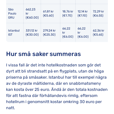
São
662,23
61,81 kr
18,76 kr
12,14 kr
72,29 kr
2
Paulo
kr
(€5.60)
(€1.70)
(€1.10)
(€6.55)
(
GRU
(€60.00)
66,22
66,22
Istanbul
331,12 kr
279,24 kr
62,36 kr
5
kr
kr
IST
(€30.00)
(€25.30)
(€5.65)
(
(€6.00)
(€6.00)
Hur små saker summeras
I vissa fall är det inte hotellkostnaden som gör det
dyrt att bli strandsatt på en flygplats, utan de höga
priserna på småsaker. Istanbul har till exempel några
av de dyraste måltiderna, där en snabbmatsmeny
kan kosta över 25 euro. Ändå är den totala kostnaden
för att fastna där förhållandevis rimlig, eftersom
hotellrum i genomsnitt kostar omkring 30 euro per
natt.