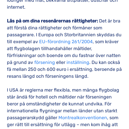
lounger med mat, bekväma sittplatser, duschar och
internet.
Läs på om dina resenärernas rättigheter:
Det är bra
att förstå dina rättigheter och förmåner som
passagerare. I Europa och Storbritannien skyddas du
till exempel av
EU-förordning 261/2004
, som kräver
att flygbolagen tillhandahåller måltider,
förfriskningar och boende om du fastnar över natten
på grund av
försening
eller
inställning
. Du kan också
få mellan 250 och 600 euro i ersättning, beroende på
resans längd och förseningens längd.
I USA är reglerna mer flexibla, men många flygbolag
står ändå för hotell och måltider när förseningen
beror på omständigheter de kunnat undvika. För
internationella flygningar mellan länder utan starkt
passagerarskydd gäller
Montrealkonventionen
, som
ger rätt till ersättning för utlägg – men kom ihåg att