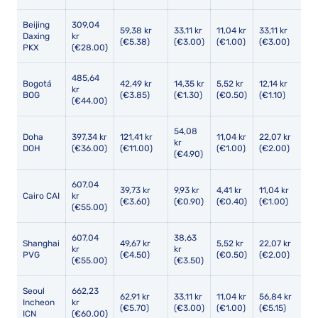
Beijing
309,04
59,38 kr
33,11 kr
11,04 kr
33,11 kr
11
Daxing
kr
(€5.38)
(€3.00)
(€1.00)
(€3.00)
(
PKX
(€28.00)
485,64
Bogotá
42,49 kr
14,35 kr
5,52 kr
12,14 kr
5,
kr
BOG
(€3.85)
(€1.30)
(€0.50)
(€1.10)
(
(€44.00)
54,08
Doha
397,34 kr
121,41 kr
11,04 kr
22,07 kr
6
kr
DOH
(€36.00)
(€11.00)
(€1.00)
(€2.00)
(
(€4.90)
607,04
39,73 kr
9,93 kr
4,41 kr
11,04 kr
11
Cairo CAI
kr
(€3.60)
(€0.90)
(€0.40)
(€1.00)
(
(€55.00)
607,04
38,63
Shanghai
49,67 kr
5,52 kr
22,07 kr
11
kr
kr
PVG
(€4.50)
(€0.50)
(€2.00)
(
(€55.00)
(€3.50)
Seoul
662,23
62,91 kr
33,11 kr
11,04 kr
56,84 kr
2
Incheon
kr
(€5.70)
(€3.00)
(€1.00)
(€5.15)
(
ICN
(€60.00)