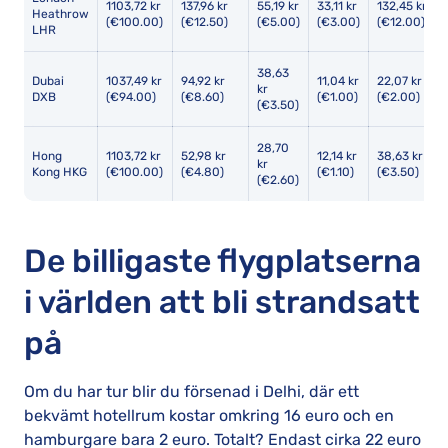
1103,72 kr
137,96 kr
55,19 kr
33,11 kr
132,45 kr
Heathrow
(€100.00)
(€12.50)
(€5.00)
(€3.00)
(€12.00)
LHR
38,63
Dubai
1037,49 kr
94,92 kr
11,04 kr
22,07 kr
kr
DXB
(€94.00)
(€8.60)
(€1.00)
(€2.00)
(€3.50)
28,70
Hong
1103,72 kr
52,98 kr
12,14 kr
38,63 kr
kr
Kong HKG
(€100.00)
(€4.80)
(€1.10)
(€3.50)
(€2.60)
De billigaste flygplatserna
i världen att bli strandsatt
på
Om du har tur blir du försenad i Delhi, där ett
bekvämt hotellrum kostar omkring 16 euro och en
hamburgare bara 2 euro. Totalt? Endast cirka 22 euro