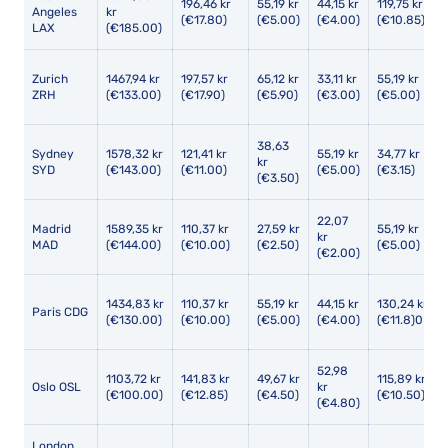
196,46 kr
55,19 kr
44,15 kr
119,75 kr
Angeles
kr
(€17.80)
(€5.00)
(€4.00)
(€10.85)
LAX
(€185.00)
Zurich
1467,94 kr
197,57 kr
65,12 kr
33,11 kr
55,19 kr
ZRH
(€133.00)
(€17.90)
(€5.90)
(€3.00)
(€5.00)
38,63
Sydney
1578,32 kr
121,41 kr
55,19 kr
34,77 kr
kr
SYD
(€143.00)
(€11.00)
(€5.00)
(€3.15)
(€3.50)
22,07
Madrid
1589,35 kr
110,37 kr
27,59 kr
55,19 kr
kr
MAD
(€144.00)
(€10.00)
(€2.50)
(€5.00)
(€2.00)
1434,83 kr
110,37 kr
55,19 kr
44,15 kr
130,24 kr
Paris CDG
(€130.00)
(€10.00)
(€5.00)
(€4.00)
(€11.8)0
52,98
1103,72 kr
141,83 kr
49,67 kr
115,89 kr
Oslo OSL
kr
(€100.00)
(€12.85)
(€4.50)
(€10.50)
(€4.80)
London