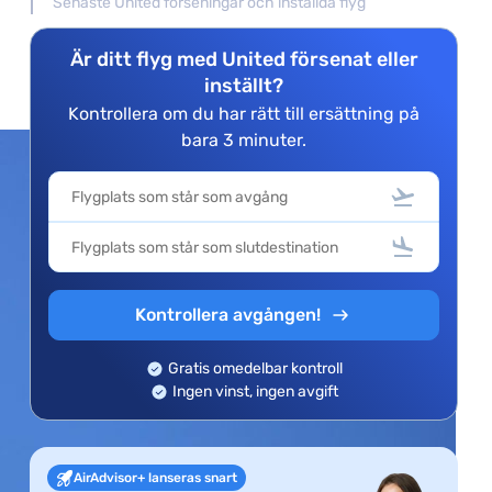
Senaste United förseningar och inställda flyg
Är ditt flyg med United försenat eller
inställt?
Kontrollera om du har rätt till ersättning på
bara 3 minuter.
Kontrollera avgången!
Gratis omedelbar kontroll
Ingen vinst, ingen avgift
AirAdvisor+ lanseras snart