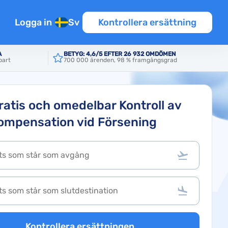
Logga in
Sv
Kontrollera ersättning
A
BETYG: 4,6/5 EFTER 26 932 OMDÖMEN
part
700 000 ärenden, 98 % framgångsgrad
ratis och omedelbar Kontroll av
ompensation vid Försening
nsioner
er
Kontrollera ersättningen