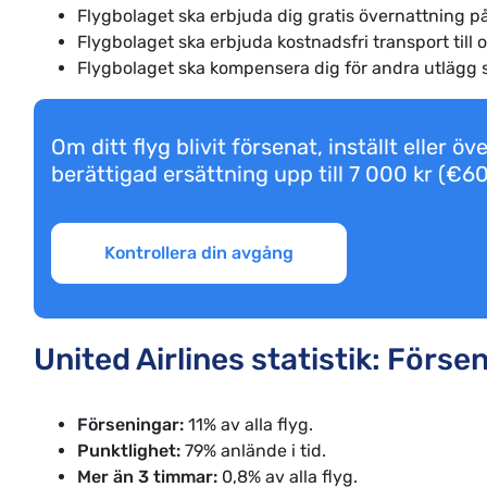
Flygbolaget ska erbjuda dig gratis övernattning på
Flygbolaget ska erbjuda kostnadsfri transport till o
Flygbolaget ska kompensera dig för andra utlägg 
Om ditt flyg blivit försenat, inställt eller
berättigad ersättning upp till 7 000 kr (€6
Kontrollera din avgång
United Airlines statistik: Förs
Förseningar:
11% av alla flyg.
Punktlighet:
79% anlände i tid.
Mer än 3 timmar:
0,8% av alla flyg.