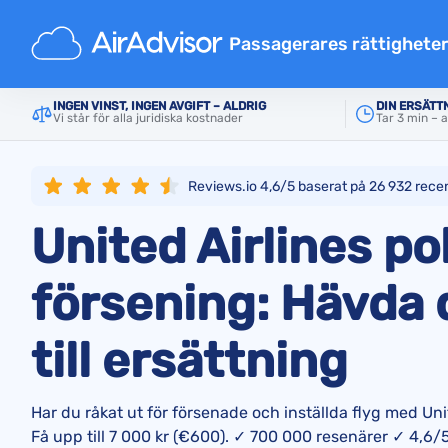
Startsida
Flygbolagsersättning
United Airlines
Passagerares rättighete
Ersättning försenat flyg
INGEN VINST, INGEN AVGIFT – ALDRIG
DIN ERSÄTT
Vi står för alla juridiska kostnader
Tar 3 min – 
Inställda flyg ersättning
Ersättning för försenat baga
Reviews.io 4,6/5 baserat på
26 932
recen
Nekad ombordstigning
United Airlines pol
Flygbolagsersättning
Flygbolag reklamationer
försening: Hävda d
Ersättning vid flygstrejk
till ersättning
Bestämmelser
Har du råkat ut för försenade och inställda flyg med Uni
Få upp till 7 000 kr (€600). ✓ 700 000 resenärer ✓ 4,6/