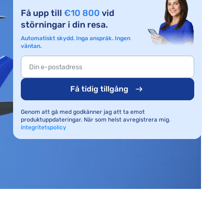
Få upp till
€10 800
vid
störningar i din resa.
Automatiskt skydd. Inga anspråk. Ingen
väntan.
Få tidig tillgång
Genom att gå med godkänner jag att ta emot
produktuppdateringar. När som helst avregistrera mig.
Integritetspolicy