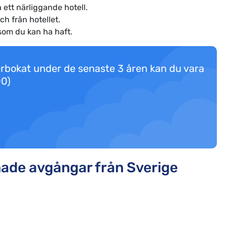
 ett närliggande hotell.
ch från hotellet.
som du kan ha haft.
 överbokat under de senaste 3 åren kan du vara
00)
enade avgångar från Sverige