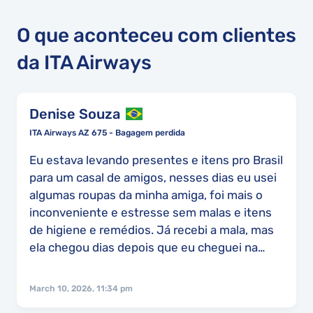
O que aconteceu com clientes
da ITA Airways
Denise Souza
ITA Airways AZ 675 - Bagagem perdida
Eu estava levando presentes e itens pro Brasil
para um casal de amigos, nesses dias eu usei
algumas roupas da minha amiga, foi mais o
inconveniente e estresse sem malas e itens
de higiene e remédios. Já recebi a mala, mas
ela chegou dias depois que eu cheguei na
Europa, atrasou os passeios e programação
que já tinha, não recebi dinheiro para
March 10, 2026, 11:34 pm
despesas, eu vi a mala na última vez no Rio de