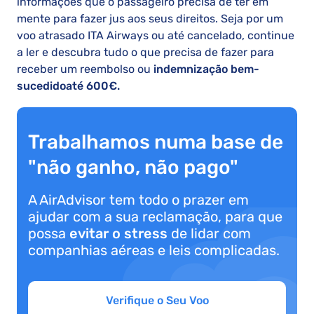
informações que o passageiro precisa de ter em
mente para fazer jus aos seus direitos. Seja por um
voo atrasado ITA Airways ou até cancelado, continue
a ler e descubra tudo o que precisa de fazer para
receber um reembolso ou
indemnização bem-
sucedido
até 600€.
Trabalhamos numa base de
"não ganho, não pago"
A AirAdvisor tem todo o prazer em
ajudar com a sua reclamação, para que
possa
evitar o stress
de lidar com
companhias aéreas e leis complicadas.
Verifique o Seu Voo