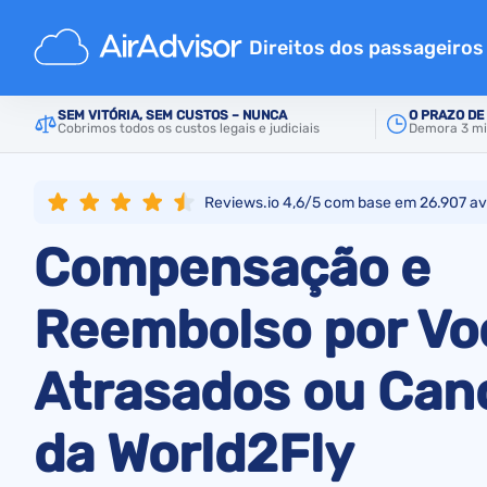
Principal
Companhias aéreas
World2Fly
Direitos dos passageiros
Calculadora de compensação
SEM VITÓRIA, SEM CUSTOS – NUNCA
O PRAZO DE
Cobrimos todos os custos legais e judiciais
Demora 3 min
Compensação por atraso de 
Compensação por cancelame
Reviews.io 4,6/5 com base em
26.907
av
Indemnização bagagem atra
Compensação e
Compensação por recusa de
Indemnização de companhias
Reembolso por Vo
Reclamações de companhias 
Atrasados ou Can
Indemnização por greve de 
Reembolso de passagem aér
da World2Fly
Regulamentos