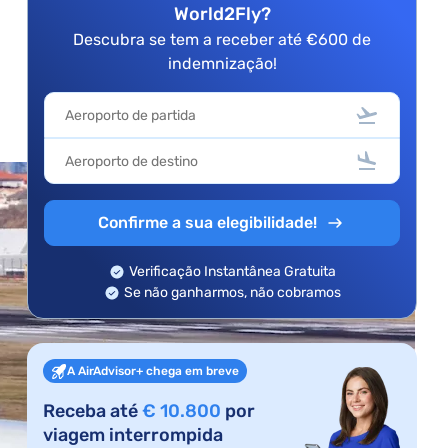
World2Fly?
Descubra se tem a receber até €600 de
indemnização!
Confirme a sua elegibilidade!
Verificação Instantânea Gratuita
Se não ganharmos, não cobramos
A AirAdvisor+ chega em breve
Receba até
€ 10.800
por
viagem interrompida