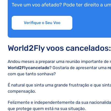
Teve um voo afetado? Pode ter direito a 
Verifique o Seu Voo
World2Fly voos cancelado
Andou meses a preparar uma reunião importante de n
World2Fly
cancelado
? Gostaria de apresentar uma
r
com que tanto sonhava?
É natural que sinta uma grande frustração e que sinta
compensação.
Felizmente e independentemente da sua nacionalidade
que protege quem está na sua situação.