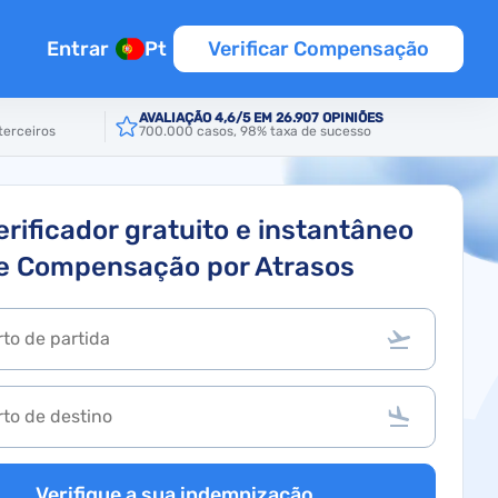
Entrar
Pt
Verificar Compensação
AVALIAÇÃO 4,6/5 EM 26.907 OPINIÕES
terceiros
700.000 casos, 98% taxa de sucesso
ão
erificador gratuito e instantâneo
e Compensação por Atrasos
Verifique a sua indemnização