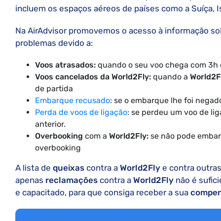
incluem os espaços aéreos de países como a Suíça, I
Na AirAdvisor promovemos o acesso à informação so
problemas devido a:
Voos atrasados:
quando o seu voo chega com 3h 
Voos cancelados da World2Fly:
quando a
World2F
de partida
Embarque recusado
: se o embarque lhe foi negad
Perda de voos de ligação
: se perdeu um voo de li
anterior.
Overbooking
com a
World2Fly:
se não pode embar
overbooking
A lista de
queixas
contra a
World2Fly
e contra outra
apenas
reclamações
contra a
World2Fly
não é sufici
e capacitado, para que consiga receber a sua
compe