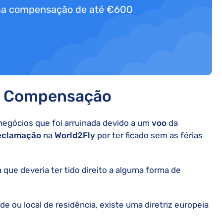
uma compensação de até €600
s: Compensação
egócios que foi arruinada devido a um
voo
da
eclamação
na
World2Fly
por ter ficado sem as férias
 que deveria ter tido direito a alguma forma de
 ou local de residência, existe uma diretriz europeia