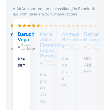
A AirAdvisor tem uma classificação
Excelente
4,6
com base em
26.951
avaliações
lizabeth
Baruch
Maria
Ahmed
Rattanawal
M
ega
Vega
Júlia
Berrehou
Gransukse
T
Fernandes
Cliente
Cliente
Cliente
Cliente
verificado
verificado
verificado
verificado
Lopes
Pereira
asy
Excellent
Serviço
NICE
Is
Cliente
service
de
AND
m
verificado
ubmit
qualidade
EASY
fi
Foram
ocuments
e
t
profissionais.
rapidez!
t
Aguardamos
Aconselho!
m
a O
a
recebimento
c
das