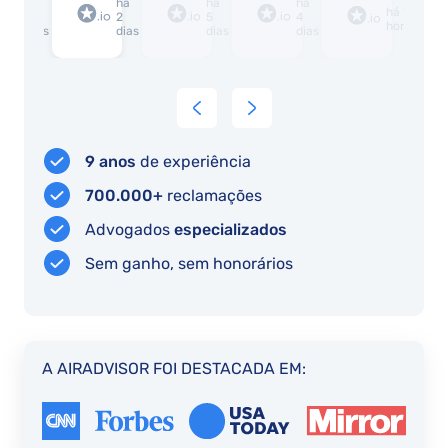
b
há
há
há
há
há 1
duas
2
2
5
4
hora
b
dias
dias
dias
dias
restantes
o
compensações.
A
I
m
9 anos
de experiência
t
d
700.000+
reclamações
it
Advogados
especializados
Sem ganho, sem honorários
A AIRADVISOR FOI DESTACADA EM: