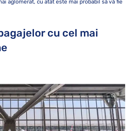
ai aglomerat, cu atât este mai probabil să vă fie
bagajelor cu cel mai
me