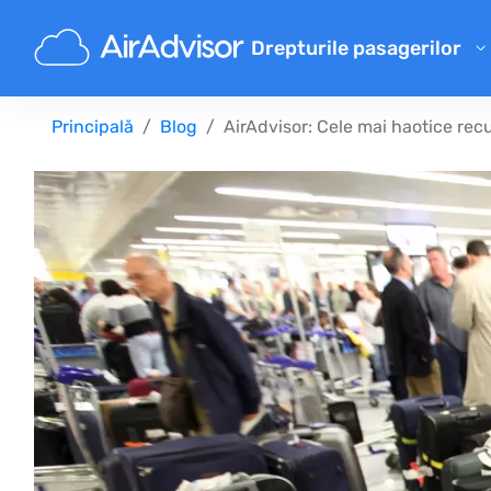
Drepturile pasagerilor
Calculator de despăgubiri pe
Principală
Blog
AirAdvisor: Cele mai haotice rec
Despăgubire pentru zbor întâ
Despăgubire pentru zbor anu
Despăgubiri pentru bagaje p
Despăgubire pentru refuz la 
Compensațiile companiilor a
Reclamații ale companiilor ae
Despăgubiri pentru greva co
Reglementări