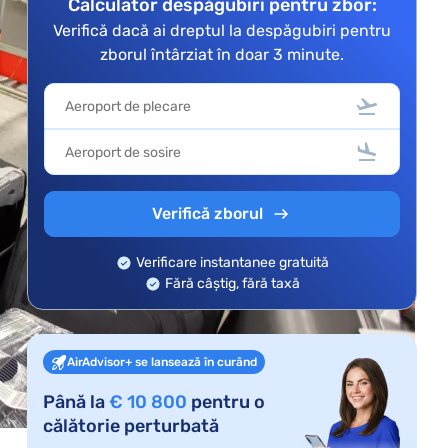
Calculator despăgubiri pentru zbor:
Verifică dacă ai dreptul la despăgubiri pentru
zborul întârziat în doar 3 minute.
Verifică zborul
Verificare instantanee gratuită
Fără câștig, fără taxă
AirAdvisor+ se lansează în curând
Până la
€ 10 800
pentru o
călătorie perturbată